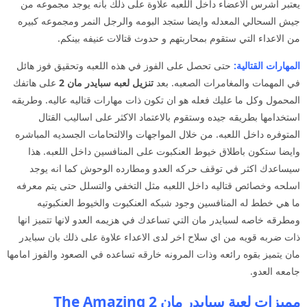
يعتبر اشرس الاعضاء داخل اللعبه علاوة على ذلك بانه يوجد مجموعه من
جيش السحالي المعدله وايضا ستجد البومه والرجل النمر ومجموعه كبيره
من الاعداء التي ستقوم بمحاربتهم و حدوث قتالات عنيفه بينكم.
المهارات القتالية:
حتى تحصل على الفوز في هذه اللعبه وتحقيق فوز هائل
في المهمات والمغامرات الصعبه. بعد
تنزيل لعبه سبايدر مان 2
على هاتفك
المحمول وكل ما عليك فعله هو ان تكون ذات مهارات قتاليه عاليه. وطريقه
استخدامها بطريقه جيده وستقوم بالاعتماد الاكثر على اساليب القتال
المتوفره داخل اللعبه. من خلال المواجهات والالتحامات الجسديه المباشره
وايضا ستكون باطلاق خيوط العنكبوت على المنافسين داخل اللعبه. هذا
سيساعدك اكثر في توقف حركه العدو ومطارده الوحوش كما انه يوجد
اسلحه وخصائص قتاليه داخل اللعبه مثل التخفي والتسلل حتى يتم معرفه
ما هي خطط له المنافسين وجود شبكه العنكبوت والخيوط العنكبوتيه
ومطرقه خاصه لسبايدر مان التي تساعدك في هزيمه العدو لانها تتميز انها
ذات ضربه قويه من اي سلاح اخر لدى الاعداء علاوة على ذلك بان سبايدر
مان يتميز بقوه رائعه وذات المرونه خارقه تساعده في الصعود والفوز امامها
جامعه العدو.
مميزات لعبة سبايدر مان 2 The Amazing