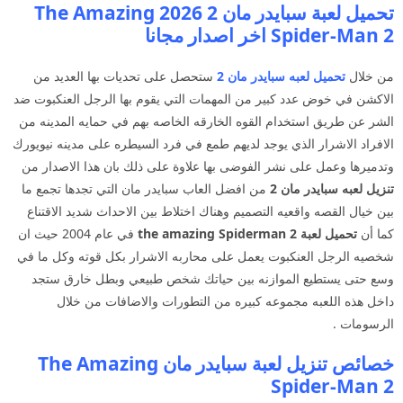
تحميل لعبة سبايدر مان 2 2026 The Amazing
Spider-Man 2 اخر اصدار مجانا
من خلال
تحميل لعبه سبايدر مان 2
ستحصل على تحديات بها العديد من
الاكشن في خوض عدد كبير من المهمات التي يقوم بها الرجل العنكبوت ضد
الشر عن طريق استخدام القوه الخارقه الخاصه بهم في حمايه المدينه من
الافراد الاشرار الذي يوجد لديهم طمع في فرد السيطره على مدينه نيويورك
وتدميرها وعمل على نشر الفوضى بها علاوة على ذلك بان هذا الاصدار من
تنزيل لعبه سبايدر مان 2
من افضل العاب سبايدر مان التي تجدها تجمع ما
بين خيال القصه واقعيه التصميم وهناك اختلاط بين الاحداث شديد الاقتناع
كما أن
تحميل لعبة the amazing Spiderman 2
في عام 2004 حيث ان
شخصيه الرجل العنكبوت يعمل على محاربه الاشرار بكل قوته وكل ما في
وسع حتى يستطيع الموازنه بين حياتك شخص طبيعي وبطل خارق ستجد
داخل هذه اللعبه مجموعه كبيره من التطورات والاضافات من خلال
الرسومات .
خصائص تنزيل لعبة سبايدر مان The Amazing
Spider-Man 2