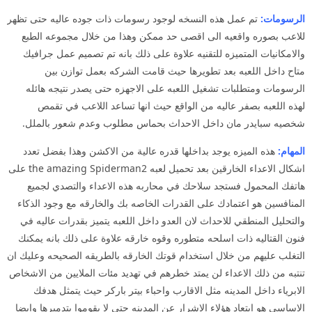
الرسومات:
تم عمل هذه النسخه لوجود رسومات ذات جوده عاليه حتى تظهر
للاعب بصوره واقعيه الى اقصى حد ممكن وهذا من خلال مجموعه الطبع
والامكانيات المتميزه للتقنيه علاوة على ذلك بانه تم تصميم عمل جرافيك
متاح داخل اللعبه بعد تطويرها حيث قامت الشركه بعمل توازن بين
الرسومات ومتطلبات تشغيل اللعبه على الاجهزه حتى يصدر نتيجه هائله
لهذه اللعبه بصفر عاليه من الواقع حيث انها تساعد اللاعب في تقمص
شخصيه سبايدر مان داخل الاحداث بحماس مطلوب وعدم شعور بالملل.
المهام:
هذه الميزه يوجد بداخلها قدره عالية من الاكشن وهذا بفضل تعدد
اشكال الاعداء الخارقين بعد تحميل لعبه the amazing Spiderman2 على
هاتفك المحمول فستجد سلاحك في محاربه هذه الاعداء والتصدي لجميع
المنافسين هو اعتمادك على القدرات الخاصه بك والخارقه مع وجود الذكاء
والتحليل المنطقي للاحداث لان العدو داخل اللعبه يتميز بقدرات عاليه في
فنون القتاليه ذات اسلحه متطوره وقوه خارقه علاوة على ذلك بانه يمكنك
التغلب عليهم من خلال استخدام قوتك الخارقه بالطريقه الصحيحه وعليك ان
تنتبه من ذلك الاعداء لن يمتد خطرهم في تهديد مئات الملايين من الاشخاص
الابرياء داخل المدينه مثل الاقارب واحباء بيتر باركر حيث يتمثل هدفك
الاساسي هو ابتعاد هؤلاء الاشرار عن المدينه حتى لا يقوموا بتدميرها وايضا