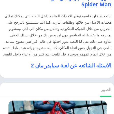
Spider Man
ستجد بداخلها خاصيه توفير الاحداث المتاحه داخل اللعبه التي يمكنك تمادي
هجمات الاعداء من خلالها وطلقات الناريه. كما انك ستستمتع بالترجح على
الجدران من خلال الشبكه العنكبوتيه وتتنقل من مكان الى اخر. وستقوم
بمعرفه ما يخطط له المنافس دون ان يحس بك من خلال تسلل الخفي.
علاوة على ذلك بقى لنا اللعبه يدور احدثها في عالم افتراضي مفتوح يساعد
اللعب في التجول جميع انحاء المكان. كما انه ستقوم بزياده عدد نقاط التقدم
من خلال اتمام المهمه ويوجد داخل اللعب عدد كبير من الاعداء داخل اللعبه.
الاسئله الشائعه عن لعبة سبايدر مان 2
الصور