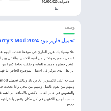
الأصوات:
10,000,020
نقل
وصف
تحميل قاريز مود 2024 Garry’s Mod التحديث الاخير
اهلا وسهلا بك عزيز القارئ في موقعنا نتحدث اليوم عن
عسكريه مميزه وتعتبر من لعبه الاكشن. والقتال بين ا
اكشن خطيره ومميزه للغايه وحققت نجاحا كبيرا بين 
الرابط. الذي يتوفر في اسفل الموضوع الخاص بنا فه
مساحه على الكمبيوتر الخاص بك ولذلك
تحميل garry’s mod
ومنهم من يقوم بالقتل ومنهم من ينجي واذا نجحت في 
والتشويق في عالم العاب الاكشن بالاضافه الى
لعبه غ
mod.