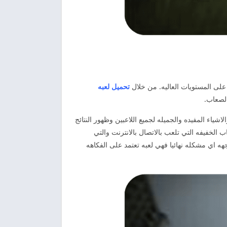
على المستويات العاليه. من خلال
تحميل لعبه
الصعاب.
 تحظى بكثير من المتعه والاثاره. والاشياء المفيده والجميله لجميع اللاعبين وظهور النتائج
نيف لعبة garry’s mod. من افضل الالعاب الشيقه والالعاب الخفيفه التي تلعب بالاتصال بالانترنت والتي
هه اي مشكله نهائيا فهي لعبه تعتمد على الفكاهه