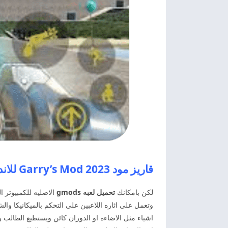
قاريز مود 2023 Garry’s Mod للاندرويد
لكن بامكانك
تحميل لعبه gmods
الاصليه للكمبيوتر ا
وتعمل على اثاره اللاعبين على التحكم بالميكانيكا وال
اشياء مثل الاضاءه او الدوران كائن ويستطيع الطالب و