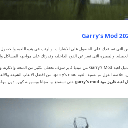
الفرص التي تساعدك على الحصول على الاشارات. والرتب في هذه اللعبه والحصول 
 الجميله. والمميزه التي تعبر عن القوه الداخليه وقدرتك على مواجهه المشاكل و
مما يزيد من المتعه والاثاره في هذه اللعبه وبالتالي تحميل لعبة Garry’s Mod من ميديا فاير سوف
العاليه عند تحقيق المهمه والوصول الى المستوى التالي. خلاصه القول تم تص
عبه غاريز مود garry’s mod
حتى تستمتع بها مجانا وبسهوله كبيره دون مواج