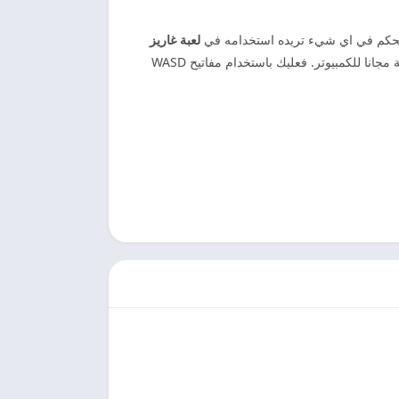
ى التحكم في اي شيء تريده استخدامه في
لعبة غاريز
gmods. عن طريق استخدام المسدس او غيره من الاشياء اذا كنت من الاشخاص الذين يقومون تحميل لعبة Garry’s Mod اصلية مجانا للكمبيوتر. فعليك باستخدام مفاتيح WASD