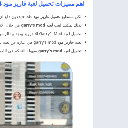
اهم مميزات تحميل لعبة قاريز مود garry’s mod 2024
لكن تستطيع
تحميل غاريز مود
gmods دون دفع اي مبالغ ماليه نهائيا.
لذلك يمكنك لعب
لعبه garry’s mod
من خلال الاتص
تحميل لعبة Garry’s Mod للاندرويد يوجد بها الرسومات بجوده عاليه جدا والتي توجد بوضع HD ورسومات عاليه الدقه.
لعبة
جاريز مود
garry’s mod هي عباره عن لعبه تناسب جميع الفئات العمريه سواء الاطفال او الكبار وتناسب جميع الاجناس من ذكور واناث.
تحميل لعبه garry’s mod
سهوله التحكم في اللعب