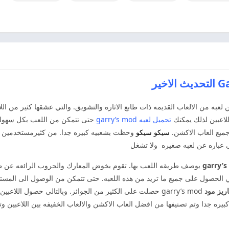
 لعبه من الالعاب القديمه ذات طابع الاثاره والتشويق. والتي عشقها كثير من ال
للاعبين لذلك يمكنك
تحميل لعبه garry’s mod
حتى تتمكن من اللعب بكل سهوله.
جميع العاب الاكشن.
سيكو سيكو
وحظت بشعبيه كبيره جدا. من كثيرمستخدمين ح
ي عباره عن لعبه صغيره ولا تشغل
يوصف طريقه اللعب بها. تقوم بخوض المعارك والحروب الرائعه عن طري
الحصول على جميع ما تريد من هذه اللعبه. حتى تتمكن من الوصول الى المستويات
اريز مود
garry’s mod حصلت على الكثير من الجوائز. وبالتالي حصول اللا