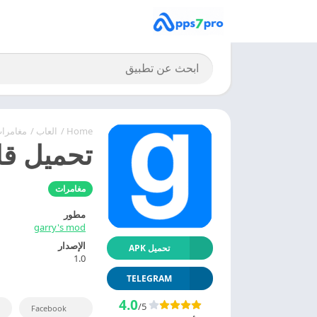
Home
/
العاب
/
مغامرا
تحميل قاريز مود 2024 Mod
مغامرات
مطور
garry's mod
الإصدار
تحميل APK
1.0
TELEGRAM
4.0
/5
Facebook