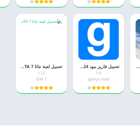
تحميل فري فاير ادفانس 2026 Free Fire Advance اخر اصدار مجانا
تحميل قاريز مود 2024 Garry’s Mod التحديث الاخير
تحميل لعبة جاتا 7 GTA للكمبيوتر 2025 مجانا
1.12
1.0
7 GTA
garry's mod