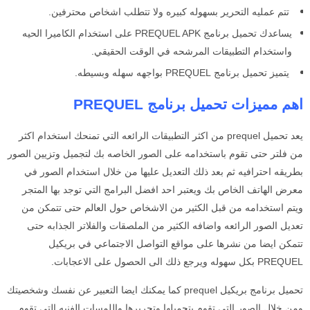
تتم عمليه التحرير بسهوله كبيره ولا تتطلب اشخاص محترفين.
يساعدك تحميل برنامج PREQUEL APK
على استخدام الكاميرا الحيه
واستخدام التطبيقات المرشحه في الوقت الحقيقي.
يتميز تحميل برنامج PREQUEL
بواجهه سهله وبسيطه.
اهم مميزات تحميل برنامج PREQUEL
يعد تحميل prequel
من اكثر التطبيقات الرائعه التي تمنحك استخدام اكثر
من فلتر حتى تقوم باستخدامه على الصور الخاصه بك لتجميل وتزيين الصور
بطريقه احترافيه ثم بعد ذلك التعديل عليها من خلال استخدام الصور في
معرض الهاتف الخاص بك ويعتبر احد افضل البرامج التي توجد بها المتجر
ويتم استخدامه من قبل الكثير من الاشخاص حول العالم حتى تتمكن من
تعديل الصور الرائعه واضافه الكثير من الملصقات والفلاتر الجذابه حتى
تتمكن ايضا من نشرها على مواقع التواصل الاجتماعي في بريكيل
PREQUEL بكل سهوله ويرجع ذلك الى الحصول على الاعجابات.
تحميل برنامج بريكيل prequel
كما يمكنك ايضا التعبير عن نفسك وشخصيتك
ومن خلال الصور التي تقوم بتحميلها وتحريرها واللمسات الفنيه التي تقوم