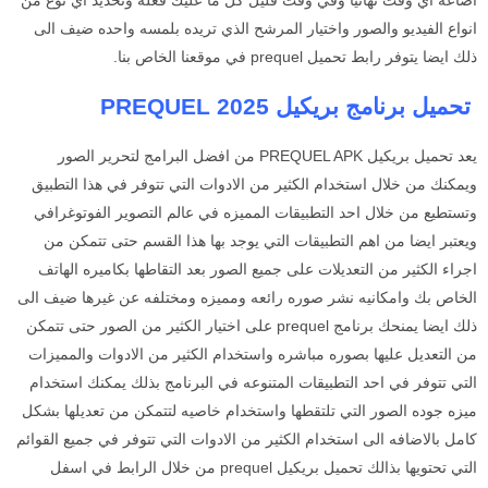
اضاعه اي وقت نهائيا وفي وقت قليل كل ما عليك فعله وتحديد اي نوع من
انواع الفيديو والصور واختيار المرشح الذي تريده بلمسه واحده ضيف الى
ذلك ايضا يتوفر رابط تحميل prequel
في موقعنا الخاص بنا.
تحميل برنامج بريكيل 2025 PREQUEL
يعد تحميل بريكيل PREQUEL APK من افضل البرامج لتحرير الصور
ويمكنك من خلال استخدام الكثير من الادوات التي تتوفر في هذا التطبيق
وتستطيع من خلال احد التطبيقات المميزه في عالم التصوير الفوتوغرافي
ويعتبر ايضا من اهم التطبيقات التي يوجد بها هذا القسم حتى تتمكن من
اجراء الكثير من التعديلات على جميع الصور بعد التقاطها بكاميره الهاتف
الخاص بك وامكانيه نشر صوره رائعه ومميزه ومختلفه عن غيرها ضيف الى
ذلك ايضا يمنحك برنامج prequel
على اختيار الكثير من الصور حتى تتمكن
من التعديل عليها بصوره مباشره واستخدام الكثير من الادوات والمميزات
التي تتوفر في احد التطبيقات المتنوعه في البرنامج بذلك يمكنك استخدام
ميزه جوده الصور التي تلتقطها واستخدام خاصيه لتتمكن من تعديلها بشكل
كامل بالاضافه الى استخدام الكثير من الادوات التي تتوفر في جميع القوائم
التي تحتويها بذالك تحميل بريكيل prequel
من خلال الرابط في اسفل