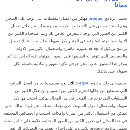
مجانا
تحميل برنامج
prequel
مهكر
من افضل التطبيقات التي توجد على المتجر
ويتم استخدامه من قبل الاشخاص بطريقه مميزه وذلك من خلال تعديل
الكثير من الصور التي توجد بالمعرض الخاص بك ويتم استخدام الكثير من
الادوات والقوئم المتنوعه في المتجر بكل سهوله بذلك يجب عليك تحميل
برنامج بريكيل prequel
بصوره مباشره واستعمال الكثير من الادوات
والخصائص الذي تتوفر به لتطبيقها على الصور الفوتوغرافيه الخاص بك كما
يتوفر هذا التطبيق على متجر جوجل بلاي الشهير وامكانيه تحميله بكل
سهوله على هاتفك
ضيف الى ذلك
برنامج
prequel
للاندرويد
يصنف واحد من افضل البرامج
التي تستطيع من خلالها لتحرير الكثير من الصور ومن خلال الكثير من
التطبيقات التي توجد في المتجر في هذا المجال يمكنك استخدامها بكل
سهوله واستعمال المزايا المتنوعه حتى تجعلك تختلف عن غيرك بذالك حتي
تتمكن من استعمال الكثير من المزايا وامكانيه استخدام الخصائص المختلفه
في هذا المجال في تحرير الكثير من الصور المختلفه علاوه على ذلك يمنحك
تحميل برنامج prequel للاندرويد
على اجراء العديد من التعديلات الرائعه