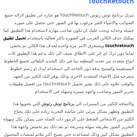
TouchRetouch
تنزيل برنامج توش رتوش TouchRetouch هو عباره عن تطبيق لازاله جميع
الشوائب والاشياء الغير مرغوب بها في الصور حتي تحصل على صوره
جميله وجذابه ويجب عليك ان تكون صاحب مهاره لاستخدام هذا التطبيق كما
يمكنك حذف الكائن الغريب في الصوره باكثر فعاليه باستخدام
تحميل تطبيق
touchretouch
ويستغرق الامر مره واحده لحذف هذا الكائن ثم يختفي
تماما دون ترك اي اثر على الاطلاق ضيف الى ذلك يدعم هذا التطبيق ثلاث
انواع متعدده من تحديد المنطقه بما في ذلك التحديد التلقائي لجميع الخطوط
المستقيمه والمسح بدقه دون الحاجه الى استخدام ايدك او رسم خطوط
متعرجه مثل الاشياء المتعدده الاخرى وذلك يوفر اليك الكثير من الجهد
والوقت علاوه على ذلك يعتبر تحميل touchretouch من افضل تطبيقات
تحرير الصور وصاحب واجهه مميزه وسهله في الاستخدام
والاضافه للكثير من المميزات الي
برنامج توش رتوش
التي يحتويها هذا
التطبيق وتظهر بشكل مرئي على شاشه التجربه زياده على ذلك يحتاج
الكثير من الاشخاص الضغط على الرموز ذات الصله حتى يتمكن بكل سهوله
التحرير الصور بطريقه سهله وسريعه ثم بعد ذلك يتم تخفيض واجهه هذا
التطبيق بشكل كبير وذلك لمساعدته حتى يصبح اكثر ملائم لمنصات المحمول