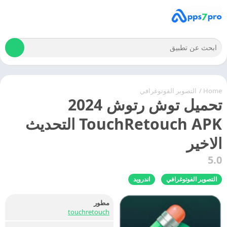
Home
/
التصوير الفوتوغرافي
تحميل توش رتوش 2024
TouchRetouch APK التحديث
الاخير
5.0
التصوير الفوتوغرافي
اندرويد
مطور
touchretouch