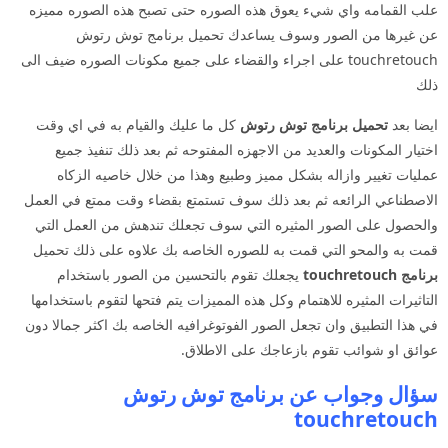
علب القمامه واي شيء يعوق هذه الصوره حتى تصبح هذه الصوره مميزه
عن غيرها من الصور وسوف يساعدك تحميل برنامج توش رتوش
touchretouch على اجراء والقضاء على جميع مكونات الصوره ضيف الى
ذلك
ايضا بعد
تحميل برنامج توش رتوش
كل ما عليك والقيام به في اي وقت
اختيار المكونات والعديد من الاجهزه المفتوحه ثم بعد ذلك تنفيذ جميع
عمليات تغيير وازاله بشكل مميز وطبيع وهذا من خلال خاصيه الزكاه
الاصطناعي الرائعه ثم بعد ذلك سوف تستمتع بقضاء وقت ممتع في العمل
والحصول على الصور المثيره التي سوف تجعلك تندهش من العمل التي
قمت به والمحو التي قمت به للصوره الخاصه بك علاوه على ذلك تحميل
برنامج touchretouch
يجعلك تقوم بالتحسين من الصور باستخدام
التاثيرات المثيره للاهتمام وكل هذه المميزات يتم فتحها لتقوم باستخدامها
في هذا التطبيق وان تجعل الصور الفوتوغرافيه الخاصه بك اكثر جمالا دون
عوائق او شوائب تقوم بازعاجك على الاطلاق.
سؤال وجواب عن برنامج توش رتوش
touchretouch