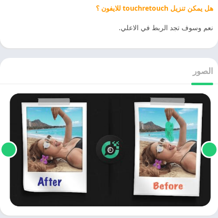
هل يمكن تنزيل touchretouch للايفون ؟
نعم وسوف تجد الربط في الاعلي.
الصور