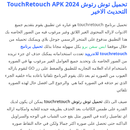
تحميل توش رتوش 2024 TouchRetouch APK
التحديث الاخير
تحميل برنامج touchretouch هو عباره عن تطبيق يقوم بتقديم جميع
الادوات لازاله المحتوى الغير اللائق وغير مرغوب فيه من الصور الخاصه بك
هذا التطبيق مدفوع على المتجر الرسمي جوجل بلاي ويمكنك تحميله من
خلال موقعنا
ابس سفن برو
بكل سهوله مجانا بذلك
تحميل برنامج
touchretouch للاندرويد
تعددت استخداماته يمكنك حذف اي جزء تريده
من الصور الخاصه بك وتحديد جميع العوامل الغير مرغوب بها في الصوره
باستخدام اداه العلامه التجاريه للتطبيق والضغط على زر GO لتقوم بازاله
العيوب من الصوره ثم بعد ذلك يقوم البرنامج تلقائيا باعاده بناء خلفيه الجزء
الذي تم حذفه في الصوره كما هي والرجوع الى افضل حال لهذه الصوره
تلقائي
ضيف الى ذلك
تحميل توش رتوش
touchretouch
يمكن ان يكون لديك
القدره على طمس الكائنات بعد الحذف بطريقه جيده للغايه وامكانيه ازاله
اي تفاصيل زائده في الصور مثل بقع حب الشباب في الوجه والسراويل
الداكنه حتى تحصل على صوره اكثر جمالا ولكن في حاله التقاط صوره