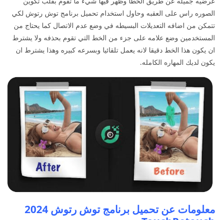
عرضيه جميله عن طريق الخطا وظهر فيها شيء ما تقوم بقلب تكوين
الصوره راس على العقبه وحاول استخدام تحميل برنامج توش رتوش لكي
تتمكن من اضافه التعديلات البسيطه في وضع عدم الاتصال كما يحتاج من
المستخدمين وضع علامه على جزء من الخط التي تقوم بحذفه ولا يشترط
ان يكون هذا الخط دقيقا لانه يعمل تلقائيا وبسرعه كبيره وهذا يشترط ان
يكون لديك المهاره الكامله.
معلومات عن تحميل برنامج
توش رتوش 2024