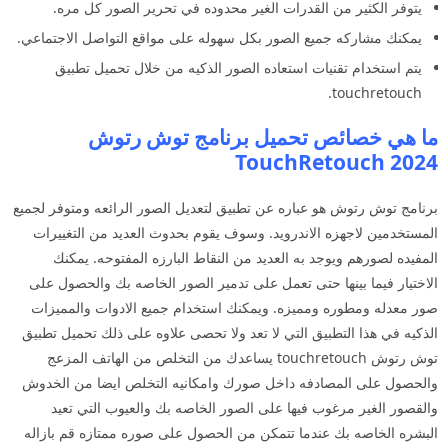
يتوفر الكثير من القدرات الغير محدوده في تحرير الصور كل مره.
يمكنك مشاركه جميع الصور بكل سهوله على مواقع التواصل الاجتماعي.
يتم استخدام تقنيات استعاده الصور الذكيه من خلال تحميل تطبيق
touchretouch.
ما هي خصائص تحميل برنامج توش رتوش
TouchRetouch
2024
برنامج توش رتوش هو عباره عن تطبيق لتعديل الصور الرائعه ومتوفر لجميع
المستخدمين لاجهزه الاندرويد. وسوف يقوم بحدوث العديد من التغييرات
المفيده لصورهم ويوجد به العديد من النقاط البارزه المفتوحه. يمكنك
الاختيار فيما بينها حتى تعمل على تدمير الصور الخاصه بك والحصول على
صور معدله ومطوره ومميزه. ويمكنك استخدام جميع الادوات والمميزات
الذكيه في هذا التطبيق التي لا تعد ولا تحصى علاوه على ذلك تحميل تطبيق
توش رتوش touchretouch يساعدك من التخلص من الهاتف المزعج
والحصول على المصادفه داخل صورك وامكانيه التخلص ايضا من الخدوش
والقصور الغير مرغوب فيها على الصور الخاصه بك والعيوب التي تعيد
البشره الخاصه بك عندما تتمكن من الحصول على صوره ممتازه قم بازاله