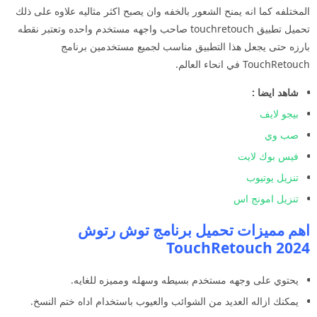
المختلفه كما انه يمنح الشعور بالخفه وان يصبح اكثر مثاليه علاوه على ذلك
تحميل تطبيق touchretouch صاحب واجهه مستخدم واحده وتعتبر نقطه
بارزه حتى يجعل هذا التطبيق مناسب لجميع مستخدمين برنامج
TouchRetouch في انحاء العالم.
شاهد ايضا :
بيجو لايف
صب وي
فيس بوك لايت
تنزيل يوتيوب
تنزيل امونج اس
اهم مميزات تحميل برنامج توش رتوش
TouchRetouch 2024
يحتوي على وجهه مستخدم بسيطه وسهله ومميزه للغايه.
يمكنك ازاله العديد من الشوائب والعيوب باستخدام اداه ختم النسخ.