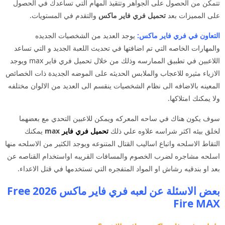
تتمكن من الحصول على الجواهر وتتقيذ المهام التي تساعدك في الحصول
على المميزات بعد
تحميل فري فاير ماكس
والتقدم في المستويات.
التعاون في فري فاير ماكس:
يوجد العديد من الشخصيات الجديده
والمهارات الخاصه التي تم اضافتها في تحديث اللعبة الجديد و التي تساعد
اللاعبين في تطبيق الممارسه وذلك من خلال تحميل فري فاير max ويوجد
الازياء مثيره للاعجاب والملابس الحديثه على الموضه الجديدة ذات الخصائص
المعينه بالاضافه الى نظام الشخصيات ينقسم الى العديد من الالوان مختلفه
ولا يمكنك امتلاكها.
سوف يكون هناك في ساحه المعركه ويمكن للاعبين التحدي مع بعضهما
لخلق بيئه اكثر شراسه علاوه علي ذلك
تحميل فري فاير
max
يمكنك
التقاط الاسلحه واتباع اساليب القتال المتنوعه ويوجد الكثير من الاسلحه منها
اسلحه مشاجره لضرب الخصوم والمسافات القريبه اواستخدام القناصه عن
بعد او بندقيه رشاش او المواد المتفجره التي تستخدمها في قتل الاعداء.
بعض الاسئلة عن لعبه فري فاير ماكس 2026 Free
Fire MAX