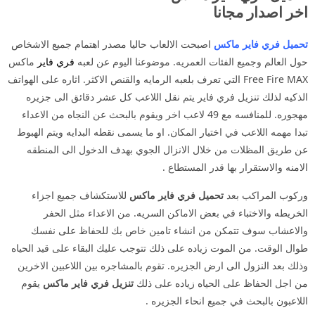
اخر اصدار مجانا
تحميل فري فاير ماكس
اصبحت الالعاب حاليا مصدر اهتمام جميع الاشخاص
حول العالم وجميع الفئات العمريه. موضوعنا اليوم عن لعبه
فري فاير
ماكس
Free Fire MAX التي تعرف بلعبه الرمايه والقنص الاكثر. اثاره على الهواتف
الذكيه لذلك تنزيل فري فاير يتم نقل اللاعب كل عشر دقائق الى جزيره
مهجوره. للمنافسه مع 49 لاعب اخر ويقوم بالبحث عن النجاه من الاعداء
تبدا مهمه اللاعب في اختيار المكان. او ما يسمى نقطه البدايه ويتم الهبوط
عن طريق المظلات من خلال الانزال الجوي بهدف الدخول الى المنطقه
الامنه والاستقرار بها قدر المستطاع .
وركوب المراكب بعد
تحميل فري فاير ماكس
للاستكشاف جميع اجزاء
الخريطه والاختباء في بعض الاماكن السريه. من الاعداء مثل الحفر
والاعشاب سوف تتمكن من انشاء تامين خاص بك للحفاظ على نفسك
طوال الوقت. من الموت زياده على ذلك تتوجب عليك البقاء على قيد الحياه
وذلك بعد النزول الى ارض الجزيره. تقوم بالمشاجره بين اللاعبين الاخرين
من اجل الحفاظ على الحياه زياده على ذلك
تنزيل فري فاير ماكس
يقوم
اللاعبون بالبحث في جميع انحاء الجزيره .