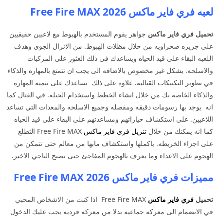
لعبه فري فاير ماكس 2026 Free Fire MAX
تحميل فري فاير ماكس
جواهر يقوم المستخدم بالهبوط مع لاعبين حقيقيين
على جزيره صحراويه من خلال مظلات الهبوط. من الانزال الجوي وهدف
اللعبه البقاء على قيد الحياه ويساعدك في ذلك العثور على المركبات
والاسلحه. بشكل غير مخصوص بالاضافه الى يجب ان تتمتع بالمهاره والذكاء
في تطوير التكتيكات القتاليه. علاوه على ذلك تساعدك على تنميه المهاره
والذكاء الخاصه بك من خلال انشاء الخطط واستخدام الحيله. في القتال كما
انه يوجد بها رسومات دقيقه ومفصله وجميع الاسلحه والمعدات التي تساعد
اللاعبين. على استكشاف خياراتهم ومساعدتهم على البقاء على قيد الحياه
كما انه يمكنك من خلال
تنزيل فري فاير ماكس
Free Fire MAX التطلع
على اجزاء الخريطه. باكملها واستكشاف مابها من معالم حتى تتمكن من
الهجوم على الاعداء وما يعرف بالهجوم المفاجئ حتى تصبح الناجي الاخير.
مميزات فري فاير ماكس 2026 Free Fire MAX
تحميل
فري فاير ماكس
Free Fire MAX اذا كنت من الاشخاص المحبي
في الانضمام الى معركه جماعيه بدلا من معركه فرديه يجب عليك الدخول