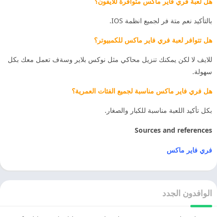
هل لعبة فري فاير ماكس متوافرة للايفون؟
بالتأكيد نعم متة فر لجميع انظمة IOS.
هل تتوافر لعبة فري فاير ماكس للكمبيوتر؟
للايف لا لكن يمكنك تنزيل محاكي مثل نوكس بلاير وسةف تعمل معك بكل
سهولة.
هل فري فاير ماكس مناسبة لجميع الفئات العمرية؟
بكل تأكيد اللعبة مناسبة للكبار والصغار.
Sources and references
فري فاير ماكس
الوافدون الجدد