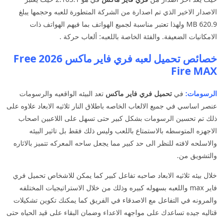
الاصدار الاخير الذي تم اصدارة من الشركة المتطورة للعبه وحجمها يبلغ
620.9 MB ولهذا تعتبر مناسبة لجميع الهواتف بما فيهم الهواتف ذات
الامكانيات الضعيفة. والفئة الخاصة باللعبه: ألعاب حركة .
خصائص تحميل لعبه فري فاير ماكس 2026 Free
Fire MAX
الرسومات:
في
تحميل فري فاير ماكس
تعد البيئه الواقعيه والرسومات
عنصر اساسي في جميع الالعاب الخاصه باطلاق النار ثلاثيه الابعاد علاوه على
ذلك تم تحسين الرسومات بشكل كبير حتى تسهل على اللاعبين اصحاب
الاجهزه المتوسطه بالاستمتاع باللعب وليس ذلك فقط بل تاثير البيئه
والاسلحه لافته للنظر الى حد كبير مما يجعل ساحه المعركه تتميز بالاثاره
والتشويق من.
خلال بيئه ثلاثيه الابعاد صاحبه تفاعل كبير كما يمكن للاشخاص تحميل فري
فاير max واللعبه بسهوله كبيره وذلك من خلال الاستراتيجيات المختلفه
والمرونه في التفاعل مع الاصدقاء في الفريق كما يمكنك تكوين تشكيلات
قتاليه جيده تساعدك على مواجهه الاعداء وضمان البقاء على قيد الحياه حتى