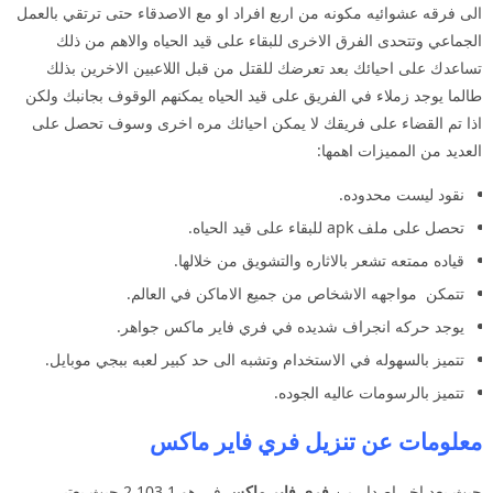
الى فرقه عشوائيه مكونه من اربع افراد او مع الاصدقاء حتى ترتقي بالعمل
الجماعي وتتحدى الفرق الاخرى للبقاء على قيد الحياه والاهم من ذلك
تساعدك على احيائك بعد تعرضك للقتل من قبل اللاعبين الاخرين بذلك
طالما يوجد زملاء في الفريق على قيد الحياه يمكنهم الوقوف بجانبك ولكن
اذا تم القضاء على فريقك لا يمكن احيائك مره اخرى وسوف تحصل على
العديد من المميزات اهمها:
نقود ليست محدوده.
تحصل على ملف apk للبقاء على قيد الحياه.
قياده ممتعه تشعر بالاثاره والتشويق من خلالها.
تتمكن مواجهه الاشخاص من جميع الاماكن في العالم.
يوجد حركه انجراف شديده في فري فاير ماكس جواهر.
تتميز بالسهوله في الاستخدام وتشبه الى حد كبير لعبه ببجي موبايل.
تتميز بالرسومات عاليه الجوده.
معلومات عن تنزيل
فري فاير ماكس
حيث يعد اخر اصدار من
فري فاير ماكس
في هو 2.103.1 حيث يعتبر