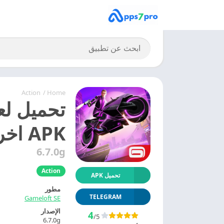
Action
/
Home
APK اخر اصدار
6.7.0g
Action
تحميل APK
مطور
TELEGRAM
Gameloft SE
الإصدار
4
/5
6.7.0g