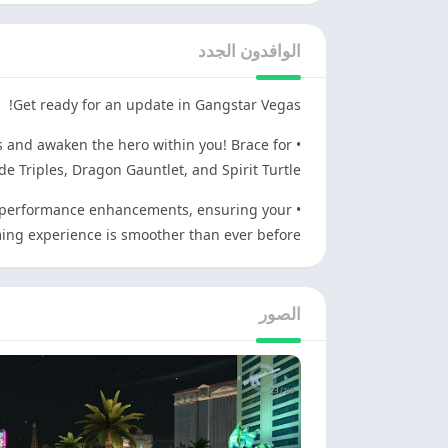
الوافدون الجدد
Get ready for an update in Gangstar Vegas!
s and awaken the hero within you! Brace for
e Triples, Dragon Gauntlet, and Spirit Turtle!
de performance enhancements, ensuring your
ng experience is smoother than ever before.
الصور