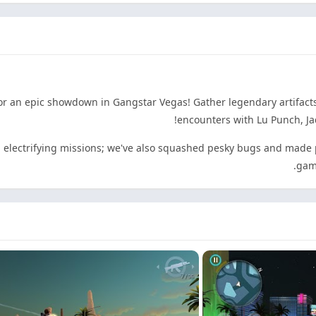
 for an epic showdown in Gangstar Vegas! Gather legendary artifact
encounters with Lu Punch, Jad
 and electrifying missions; we've also squashed pesky bugs and ma
gami