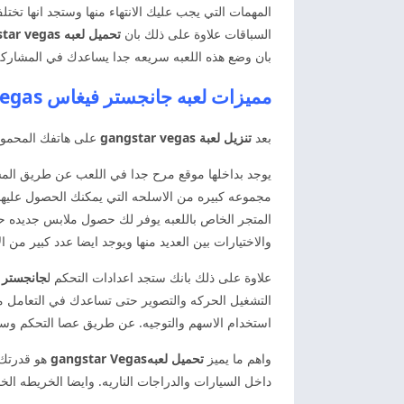
المهمات التي يجب عليك الانتهاء منها وستجد انها تخ
السباقات علاوة على ذلك بان
تحميل لعبه gangstar vegas
بان وضع هذه اللعبه سريعه جدا يساعدك في المشارك
مميزات لعبه جانجستر فيغاس Gangstar Vegas
بعد
تنزيل لعبة gangstar vegas
على هاتفك المحمول
يوجد بداخلها موقع مرح جدا في اللعب عن طريق المشا
مجموعه كبيره من الاسلحه التي يمكنك الحصول عليها و
المتجر الخاص باللعبه يوفر لك حصول ملابس جديده حت
والاختيارات بين العديد منها ويوجد ايضا عدد كبير من 
علاوة على ذلك بانك ستجد اعدادات التحكم ل
جانجستر 
التشغيل الحركه والتصوير حتى تساعدك في التعامل مع 
استخدام الاسهم والتوجيه. عن طريق عصا التحكم وست
واهم ما يميز
تحميل لعبهgangstar Vegas
هو قدرتك 
داخل السيارات والدراجات الناريه. وايضا الخريطه الخ