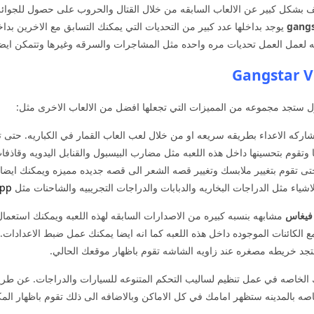
تلف بشكل كبير عن الالعاب السابقه من خلال القتال والحروب على حصول للجوائز 
يوجد بداخلها عدد كبير من التحديات التي يمكنك التسابق مع الاخرين بد
ه لعمل العمل تحديات مره واحده مثل المشاجرات والسرقه وغيرها وتتمكن ايض
 ستجد مجموعه من المميزات التي تجعلها افضل من الالعاب الاخرى مثل:
ركه الاعداء بطريقه سريعه او من خلال لعب العاب القمار في الكباريه. حتى ت
تقوم بتحسينها داخل هذه اللعبه مثل مضارب البيسبول والقنابل اليدويه وقاذفات
ى تقوم بتغيير ملابسك وتغيير قصه الشعر الى قصه جديده مميزه ويمكنك ايضا ل
الاشياء مثل الدراجات البخاريه والدبابات والدراجات التجريبيه والشاحنات مثل
app
فيغاس
مشابهه بنسبه كبيره من الاصدارات السابقه لهذه اللعبه ويمكنك استعمال
الكائنات الموجوده داخل هذه اللعبه كما انه ايضا يمكنك عمل ضبط الاعدادات. 
جد خريطه مصغره عند زاويه الشاشه تقوم باظهار موقعك الحالي.
الخاصه في عمل تنظيم لساليب التحكم المتنوعه للسيارات والدراجات. عن طريق
اصه بالمدينه ستظهر امامك في كل الاماكن وبالاضافه الى ذلك تقوم باظهار المك