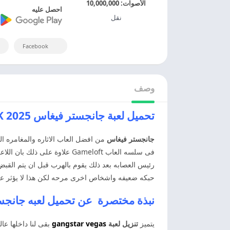
الأصوات:
10,000,000
احصل عليه
نقل
Facebook
وصف
تحميل لعبة جانجستر فيغاس 2025 Gangstar Vegas APK اخر اصدار
جانجستر فيغاس
من افضل العاب الاثاره والمغامره ال
فى سلسه العاب Gameloft علاو
رئيس العصابه بعد ذلك يقوم بالهرب قبل ان يتم الق
حبكه ضعيفه واشخاص اخرى مرحه لكن هذا لا يؤثر على
نبذة مختصرة عن تحميل لعبه جانجستر فيغاس as
يتميز
تنزيل لعبة
gangstar vegas
بقى لنا داخلها عا