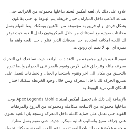
علاوة على ذلك بان
لعبه ابيكس ليجند
بداخلها مجموعه من الخرائط حتى
تساعد اللاعب داخل المباراه باختيار خريطه يتم الهبوط بها حتى يقاتلون
بشكل فردي او او فريق به مجموعه من اللاعبين ويمكنك ايضا القيام بعمل
محادثات صوتيه مع اصدقائك من خلال الميكروفون داخل اللعبه حيث توفر
لك اللعبه امكانيه استعاده احد اصدقائك الذين قتلوا داخل اللعبه واهم ما
يميزه اي انها لا تضم اي روبوتات.
تقوم اللعبه بتوفير مجموعه من الاعدادات الرائعه حيث تساعدك في التحرك
بسرعه هائله وتتزحلق على الارض وتقوم بالقفز على الجدران وايضا تقوم
بالتحليق من مكان الى اخر وتقوم باستخدام الحبال والخطافات لتعمل على
تسريع الحركه لك داخل المعركه ومن خلال وجود الخريطه يمكنك اختيار
المكان التي تريد الهبوط به.
بالإضافة إلى ذلك بان
تحميل
ابيكس ليجند
Apex Legends Mobile يوجد
بداخلها مجموعه من الاسلحه متكامله ومجموعه من الدروع والمرفقات
القويه حتى تعمل على حمايه كامله داخل المعركه وستجد بان اللعبه تحتوي
على جرافه مميز واساليب قتاليه مبتكره جديده حتى تقوم بعمل معارك
ملحميه علاوة على ذلك بان اللعبه تقوم بدعم اللعب الفردي ويمكنك تحميل