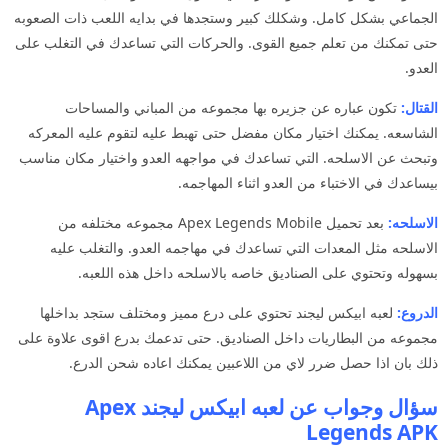
الجماعي بشكل كامل. وشكلك كبير وستجدها في بدايه اللعب ذات الصعوبه
حتى تمكنك من تعلم جميع القوى. والحركات التي تساعدك في التغلب على
العدو.
القتال:
تكون عباره عن جزيره بها مجموعه من المباني والمساحات
الشاسعه. يمكنك اختيار مكان مفضل حتى تهبط عليه لتقوم عليه المعركه
وتبحث عن الاسلحه. التي تساعدك في مواجهه العدو واختيار مكان مناسب
بيساعدك في الاختباء من العدو اثناء المهاجمه.
الاسلحه:
بعد تحميل Apex Legends Mobile مجموعه مختلفه من
الاسلحه مثل المعدات التي تساعدك في مهاجمه العدو. والتغلب عليه
بسهوله وتحتوي على الصناديق خاصه بالاسلحه داخل هذه اللعبه.
الدروع:
لعبه ابيكس ليجند تحتوي على درع مميز ومختلف ستجد بداخلها
مجموعه من البطاريات داخل الصناديق. حتى تدعمك بدرع اقوى علاوة على
ذلك بان اذا حصل ضرر لاي من اللاعبين يمكنك اعاده شحن الدرع.
سؤال وجواب عن لعبه ابيكس ليجند Apex
Legends APK