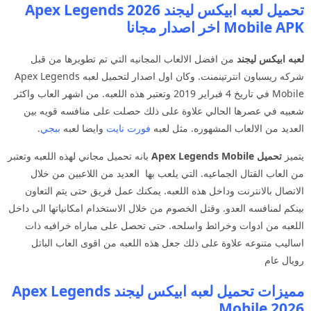
تحميل لعبه ابيكس ليجند 2026 Apex Legends
Mobile APK اخر اصدار مجانا
لعبه ابيكس ليجند
من افضل الالعاب المجانيه التي تم تطويرها من قبل
شركه ريسباون انترتينمنت. وكان اول اصدار لتحميل لعبه Apex Legends
Mobile في تاريخ 4 فبراير 2019 وتعتبر هذه اللعبه. من اشهر العاب واكثر
شعبيه في عصرها الحالي علاوة على ذلك حصلت على منافسه قويه بين
العديد من الالعاب المشهوره. مثل لعبه
فورت نايت
وايضا لعبه
ببجي
.
يتميز
تحميل Apex Legends Mobile
بانه تحميل مجاني لهذه اللعبه وتعتبر
من العاب القتال الجماعيه. التي يلعب بها العديد من اللاعبين من خلال
الاتصال بالانترنت وداخل هذه اللعبه. يمكنك عمل فريق حتى يتم التعاون
بينكم لمنافسه العدو. وقتل الخصوم من خلال الاستخدام امكانياتها الى داخل
اللعبه من ادوات وخرائط واسلحه. حتى تحصل على مباراه خرافيه ذات
اساليب متنوعه علاوة على ذلك جعل هذه اللعبه من اقوى العاب الباتل
رويال عام
مميزات تحميل لعبه ابيكس ليجند Apex Legends
Mobile 2026