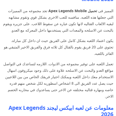
المميز فى
تحميل Apex Legends Mobile
تجد مجموعه من المميزات
التي جعلتها هذه اللعبه. منافسه للعب الاخرى بشكل قوي وتقوم مشابهه
لبقيه الالعاب القتاليه لانها تكون عباره عن سقوط اللاعب. على جزيره ويقوم
بالبحث عن الاسلحه والمعدات التي يستخدمها داخل المعركه مع العدو.
يكون اعتماد اللعبه بشكل كامل على الفريق حيث ان داخل كل مباراه.
تحتوي على 20 فريق يقوم بالقتال كل ثلاثه فرق والفريق الاخير المتبقي هو
الفائز باللعبه.
تعمل اللعبه على توفير مجموعه من الادوات. اللازمه لتساعدك في التواصل
مواقع العدو والبحث عن الاسلحه علاوة على ذلك وجود ميكروفون اسهال
الاستخدام معك داخل اللعبه ويمكنك اختيار فريقك الخاص من بين اللاعبين
حيث يصل عدد الفريق الى 8 اشخاص اسطوريه لكل شخص منهم قدره
خاصه ومهاره قتاليه مختلفه عن الاخر حتى يساعدوك في محاربه الخصم
الاخر.
معلومات عن لعبه ابيكس ليجند Apex Legends
2026