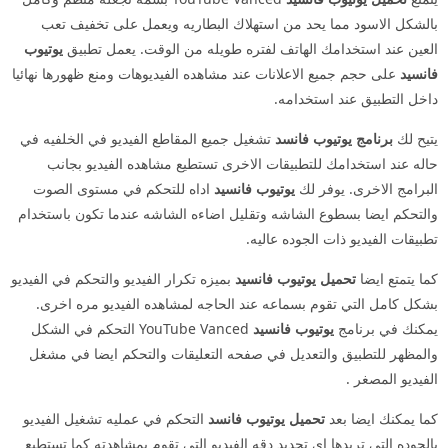
بالشكل الاسود مما يحد من استهلاك البطاريه ويعمل على تخفيف تعب
العين عند استخدامك الهاتف لفتره طويله من الوقت. يعمل تطبيق
يوتيوب
فانسيد
على حجم جميع الاعلانات عند مشاهده الفيديوهات ومنع ظهورها نهائيا
داخل التطبيق عند استخدامه.
يتيح لك
برنامج يوتيوب فانسد
تشغيل جميع المقاطع الفيديو في الخلفيه في
حاله عند استخدامك للتطبيقات الاخرى تستطيع مشاهده الفيديو بجانب
البرامج الاخرى. يوفر لك
يوتيوب فانسيد
اداه للتحكم في مستوى الصوت
والتحكم ايضا بسطوع الشاشه وتقليل اضاءه الشاشه عندما تكون باستخدام
تطبيقات الفيديو ذات الجوده عاليه.
كما يتمتع ايضا
تحميل يوتيوب فانسيد
بميزه تكرار الفيديو والتحكم في الفيديو
بشكل كامل التي تقوم بسماعه عند الحاجه لمشاهده الفيديو مره اخرى.
يمكنك في برنامج
يوتيوب فانسيد
YouTube Vanced التحكم في الشكل
والمظهر للتطبيق والتعديل في صفحه التعليقات والتحكم ايضا في مشغل
الفيديو المصغر .
كما يمكنك ايضا بعد
تحميل يوتيوب فانسد
التحكم في عمليه تشغيل الفيديو
بالجوده التي تريدها اي تحديد دقه الفيديو التي تقوم بمشاهدته كما تستطيع