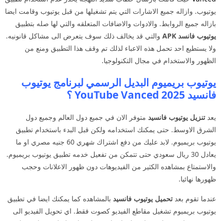
يوتيوب. وازاله جميع الاشارات التي يتم تشغيلها من قبل يوتيوب وقامت ايضا
بازاله جميع الروابط. والادوات والاضافات المتعلقه والتي لها صله بتطبيق
يوتيوب فانسد APK
والتي قد يخالف ذلك سوف يتعرض الى مشاكل قانونيه.
ولا يستطيع احد تحمل هذه الاعباء لذلك تم وقف هذا التطبيق ومنع من
الظهور والاستخدام في مجال التكنولوجيا.
يوتيوب بريميوم البديل الرسمي لبرنامج
يوتيوب
فانسيد
2025 YouTube Vanced ؟
يعد
تنزيل يوتيوب فانسيد
متوفر الان في جميع دول العالم وجميع دول
الشرق الاوسط. حتى يمكنك استخدامه ولكن قبل البدء باستخدام تطبيق
يوتيوب بريميوم. لابد عليك من دفع اشتراك شهري 60 جنيه مصري او ما
يعادل 30 ريال سعودي حتى تتمكن من تفعيل خدمه تطبيق يوتيوب بريميوم.
والاستمتاع بمشاهده الكثير من الفيديوهات دون ظهور الاعلانات وحجب
ظهورها نهائيا.
عندما تقوم بعد
تحميل يوتيوب فانسيد
بالمشاهده كما يمكنك ايضا في تطبيق
يوتيوب بريميوم تشغيل مقاطع الفيديو كصوت فقط. اي تحويل الفيديو الى