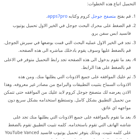
التحميل اتباع هذه الخطوات:
قم بفتح
متصفح جوجل
كروم وكتابه
apps7pro
.
قم الضغط على محرك البحث جوجل في الخير الاول تحميل يوتيوب
فانسيد ابس سفن برو.
تجد في الخير الاول عمليه البحث التي قمت بوضعها في سيرش الجوجل.
قم بالضغط عليها وسوف يقوم بادخلك مباشره الى هذه الصفحه.
بعد ما تقوم بدخول الى هذه الصفحه تجد رابط التحميل متوفر في الاعلى
قم بالضغط على هذا الرابط.
ثم عليك الموافقه على جميع الاذونات التي يطلبها منك. ومن هذه
الاذونات السماح بتثبيت التطبيقات والبرامج من مصادر غير معروفه. وهذا
الاذن يعرضه لك متصفح جوجل كروم لابد عليك من الموافقه حتى تتمكن
من تحميل التطبيق بشكل كامل. وتستطيع استخدامه بشكل سريع دون
مواجهه اي عائق.
بعد ما تقوم بالموافقه على جميع الاذونات التي يطلبها منك تجد على
شاشه الهاتف التي تقوم باستخدامه. كلمه تثبيت التطبيق تقوم بالضغط
على كلمه تثبيت. وبذلك يتوفر تحميل يوتيوب فانسيد YouTube Vanced