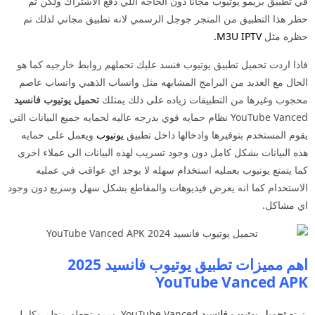
في تطبيق بريمو يوتيوب مجانا دون الحاجه اللي دفع الاشتراك ولكن تم
حظر هذا التطبيق من المتجر جوجل الرسمي لانه تطبيق مجاني لذلك تم
حظره مثل
M3U IPTV
.
فاذا اردت تحميل تطبيق يوتيوب فنسد عليك تحملهم روابط خارجيه كما هو
الحال مع العديد من البرامج المشابهه مثل واتساب الذهبي واتساب عاصم
محجوب وغيرها من التطبيقات زياده على ذلك يمتلك
تحميل يوتيوب فانسيد
YouTube Vanced نظام حمايه قوي بدرجه عاليه لحمايه جميع البيانات التي
يقوم المستخدم بتوفيرها وادخالها داخل تطبيق
يوتيوب
ويعمل على حمايه
هذه البيانات بشكل كامل دون وجود تسريب لهذه البيانات الى عملاء اخرى
كما يتمتع يوتيوب بعمليه استخدام سهله لا يوجد اي عواقب في عمليه
الاستخدام كما انه يعرض فيديوهات والمقاطع بشكل سهل وسريع دون وجود
اي مشاكل.
اهم مميزات تطبيق يوتيوب فانسيد 2025
YouTube Vanced APK
يتمتع
تحميل يوتيوب فانسيد
YouTube Vanced بسمه تجعله منظم وكامل