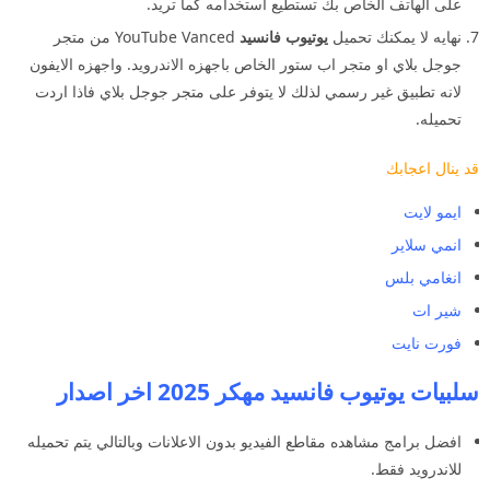
على الهاتف الخاص بك تستطيع استخدامه كما تريد.
نهايه لا يمكنك تحميل
يوتيوب فانسيد
YouTube Vanced من متجر
جوجل بلاي او متجر اب ستور الخاص باجهزه الاندرويد. واجهزه الايفون
لانه تطبيق غير رسمي لذلك لا يتوفر على متجر جوجل بلاي فاذا اردت
تحميله.
قد ينال اعجابك
ايمو لايت
انمي سلاير
انغامي بلس
شير ات
فورت نايت
سلبيات يوتيوب فانسيد مهكر 2025 اخر اصدار
افضل برامج مشاهده مقاطع الفيديو بدون الاعلانات وبالتالي يتم تحميله
للاندرويد فقط.