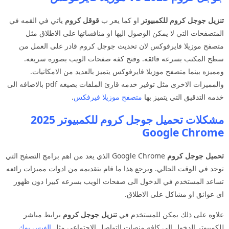
تنزيل جوجل كروم للكمبيوتر
او كما يعر ب
قوقل كروم
ياتي في القمه في
المتصفحات التي لا يمكن الوصول اليها او منافساتها على الاطلاق مثل
متصفح موزيلا فايرفوكس لان تحديث جوجل كروم قادر على العمل من
سطح المكتب بسرعه فائقه. وفتح كفه صفحات الويب بصوره سريعه.
ومميزه بينما متصفح موزيلا فايرفوكس يتميز بالعديد من الامكانيات.
والمميزات الاخرى مثل توفير خدمه قارئ الملفات بصيغه pdf بالاضافه الى
خدمه التدقيق التي يتميز بها
متصفح موزيلا فيرفكس
.
مشكلات تحميل جوجل كروم للكمبيوتر 2025
Google Chrome
تحميل جوجل كروم
Google Chrome الذي يعد من اهم برامج التصفح التي
توجد في الوقت الحالي. ويرجع هذا ما قام بتقديمه من ادوات مميزات رائعه
تساعد المستخدم في الدخول الى صفحات الويب بسرعه كبيرا دون ظهور
اى عوائق او مشاكل على الاطلاق.
علاوه على ذلك يمكن للمستخدم في
تنزيل جوجل كروم
برابط مباشر
للكمبيوتر.الدخول الى كافه منصات التواصل الاجتماعي مثل
الفيس بوك
.