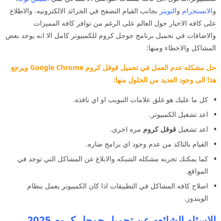
و
الانستجرام
و
التويتر
بجانب القيام التصفح في الجرائد الالكترونيه. والاطلاع
على كافه الاخبار حول العالم على الرغم من توافر كافه المميزات
والاضافات في تحميل برنامج جوجل كروم للكمبيوتر كامل الا انه يوجد بعض
المشاكل والاخطاء ومنها:
حل مشكله عدم العمل في تحميل قوقل كروم Google Chrome ويرجع
هذا الى وجود العديد من الحلول منها:
كل ما عليك هو غلق علامات التبويب او اي نافذه.
اعد تشغيل الكمبيوتر.
اعد تشغيل
قوقل كروم
مره اخرى.
القيام بالتاكد من عدم وجود اي برامج ضاره.
كما يمكنك تجربه مشكله الشبكه والابلاغ عن المشاكل التي توجد في
المواقع.
اصلاح كافه المشاكل في التطبيقات اذا كان الكمبيوتر يعمل بنظام
الويندوز.
الاسئله الشائعه عن تحميل جوجل كروم 2025