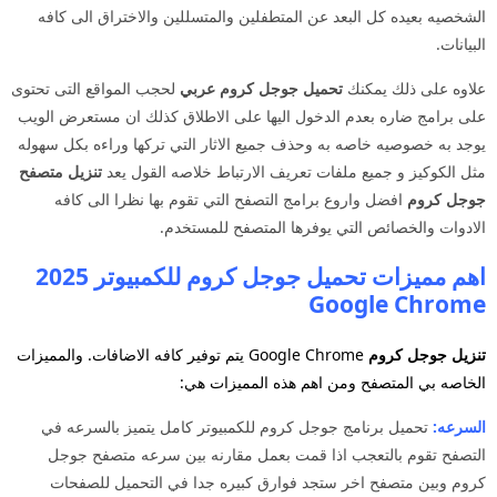
الشخصيه بعيده كل البعد عن المتطفلين والمتسللين والاختراق الى كافه
البيانات.
علاوه على ذلك يمكنك
تحميل جوجل كروم عربي
لحجب المواقع التى تحتوى
على برامج ضاره بعدم الدخول اليها على الاطلاق كذلك ان مستعرض الويب
يوجد به خصوصيه خاصه به وحذف جميع الاثار التي تركها وراءه بكل سهوله
مثل الكوكيز و جميع ملفات تعريف الارتباط خلاصه القول يعد
تنزيل متصفح
جوجل كروم
افضل واروع برامج التصفح التي تقوم بها نظرا الى كافه
الادوات والخصائص التي يوفرها المتصفح للمستخدم.
اهم مميزات تحميل جوجل كروم للكمبيوتر 2025
Google Chrome
تنزيل جوجل كروم
Google Chrome يتم توفير كافه الاضافات. والمميزات
الخاصه بي المتصفح ومن اهم هذه المميزات هي:
السرعه:
تحميل برنامج جوجل كروم للكمبيوتر كامل يتميز بالسرعه في
التصفح تقوم بالتعجب اذا قمت بعمل مقارنه بين سرعه متصفح جوجل
كروم وبين متصفح اخر ستجد فوارق كبيره جدا في التحميل للصفحات