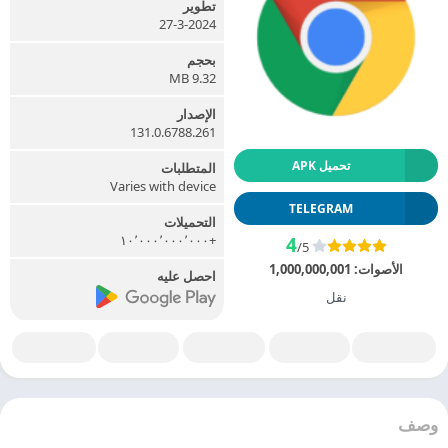
تطوير
27-3-2024
بحجم
9.32 MB
الإصدار
131.0.6788.261
تحميل APK
المتطلبات
Varies with device
TELEGRAM
التحميلات
+١٠٬٠٠٠٬٠٠٠٬٠٠٠
4
/5
الأصوات:
1,000,000,001
احصل عليه
نقل
وصف