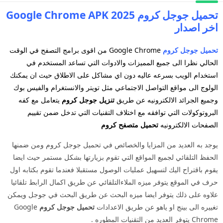
تحميل جوجل كروم 2025 Google Chrome APK
اخر اصدار
تحميل جوجل كروم
Google Chrome
من اقوى برامج التصفح في الوقت
الحالي نظرا الى جميع المميزات والادوات التي تساعد المستخدم في
استخدام الويب بسرعه عاليه دون اي مشاكل على الاطلاق حيث ان يمكنك
الولوج الى مواقع التواصل الاجتماعي مثل تويتر والانستغرام والفيس بوك
وجميع الجرائد الالكترونيه عن طريق
تنزيل جوجل كروم
يتعامل مع كفه
البروتوكولات التي توافقه مع اختلاف التقنيات التي تدخل ضمن تقييم
الصفحات الالكترونيه
تحميل متصفح كروم
يوجد به العديد من المزايا والخصائص في تحميل جوجل كروم ومن ضمنها
الحفظ التلقائي لجميع المواقع التي تقوم بزيارتها بشكل مستمر حيث ايضا
يقوم باقتراح اليك لتسهيل عمليات الوصول مستقبلا فعندما تقوم بكتابه اول
حرف في الموقع يتوفر ميزه الملاءالتلقائي عن طريق اكمال الرابط تلقائيا
علاوه على ذلك يتوفر ايضا ميزه البحث عن طريق البحث في جوجل ويمكن
تغييره الى بينج او ياهو عن طريق الاعدادات
تحميل جوجل كروم
Google
Chrome يتوفر العديد من التقنيات المطوره .