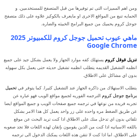
ومن اهم المميزات التى تم توفيرها من قبل المتصفح للمستخدمين. و
الحمايه تنبع من المواقع الاخرى او مايعرف بالكوكيز علاوه على ذلك متصفح
جوجل كروم يحميك من جميع البرامج الخبيثه والضاره.
ماهي عيوب تحميل جوجل كروم للكمبيوتر 2025
Google Chrome
تنزيل قوقل كروم
يستهلك كفه موارد الجهاز ولا يعمل بشكل جيد على جميع
انظمه التشغيل القديمه يتطلب انظمه تشغيل حديثه حتى يعمل بكل سهوله
بدون اي مشاكل على الاطلاق.
يتطلب الاستهلاك من ذاكره الجهاز عند التشغيل كثيرا. كما يتوفر في
تحميل
برنامج جوجل كروم
الترجمه الفوريه لجميع مواقع الويب فهو عباره عن
تجربه فريده من نوعها في ترجمه جميع صفحات الويب و جميع المواقع ايضا
عن طريق الضغط مره واحده على زر واحد يعمل كل هذا الامر بشكل
تلقائي بدون اي تدخل منك على الاطلاق اذا كنت تريد البحث عن موقع
باللغه الاسبانيه اذا كنت من الذين يقومون بإتقان لهذه اللغات فلا تجد صعوبه
على الاطلاق. اما اذا كنت لا تتقن هذه اللغات يمكنك الدخول الى ترجمه