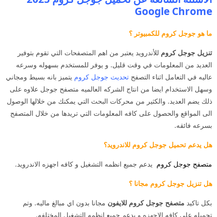
Google Chrome
ما هو جوجل كروم للكمبيوتر ؟
تنزيل جوجل كروم
للأندرويد يعتبر من اهم المتصفحات التي تقوم بتوفير
العديد من المعلومات في وقت قليل. و يوفر للمستخدم بسهوله وسرعه
عاليه في التعامل اثناء التصفح
تحديث جوجل كروم
يتميز بانه بسيط ومجاني
وسهل الاستخدام ايضا من انتاج الشركه العالميه متصفح جوجل علاوه على
ذلك يضم العديد. والكثير من محركات البحث التي يمكنك من خلالها الوصول
الى المواقع والحصول على كافه المعلومات التي تريدها من خلال المتصفح
بسرعه فائقه.
هل يدعم تحميل جوجل كروم للاندرويد؟
متصفح جوجل كروم
يدعم جميع انظمه التشغيل و كافه اجهزه الاندرويد.
هل تنزيل جوجل كروم مجانا ؟
بكل تاكيد
متصفح جوجل كروم للايفون
مجانا بدون اي مبالغ ماليه. وتم
تحميله على كافه الاجهزه و يدعم جميع انظمه التشغيل المختلفه.