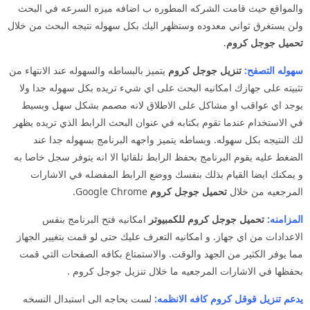
والمواقع حيث قامت الشركه المطوره ب اضافه ميزه السرعه في البحث
ولن يستغرق ثواني معدوده وستظهر اليك بكل سهوله نتيجه البحث من خلال
تحميل جوجل كروم
.
سهوله التصفح:
تنزيل جوجل كروم
يتميز بالبساطه والسهوله عند الانتهاء من
تثبيته على جهازك امكانيه البحث على اي شيء تريده بكل سهوله جدا ولا
يوجد اي عواقب او مشاكل على الاطلاق لانه مصمم بشكل سهل وبسيط
في الاستخدام عندما تقوم بكتابه في عنوان البحث الرابط الذي تريده يظهر
لك النتيجه بكل سهوله. وبساطه يتميز واجهه البرنامج بسهوله جدا عند
الضغط عليه يقوم البرنامج بحفظ الرابط تلقائيا الا انه يتوفر سجل خاصا به
و يمكنك ايضا القيام بذلك بنفسك ووضع الرابط المفضله في الاشارات
المرجعيه من خلال
تحميل جوجل كروم
Google Chrome.
المزامنه:
تحميل جوجل كروم للكمبيوتر
امكانيه فتح البرنامج بنفس
الاعدادات من اي جهاز. و امكانيه التعرف عليك حتى لو قمت بتغيير الجهاز
مما يوفر الكثير من الجهد والوقت. والاستمتاع بكافه الصفحات التي قمت
بحفظها في الاشارات المرجعيه ما خلال تنزيل جوجل كروم .
يدعم تنزيل قوقل كروم كافه الانظمه:
لست بحاجه الى استبدال النسخه