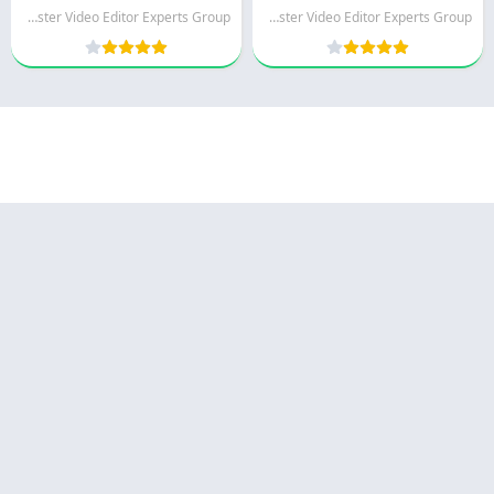
KineMaster Video Editor Experts Group
KineMaster Video Editor Experts Group
© 2025 - كل الحقوق محفوظة -
Appyn Theme