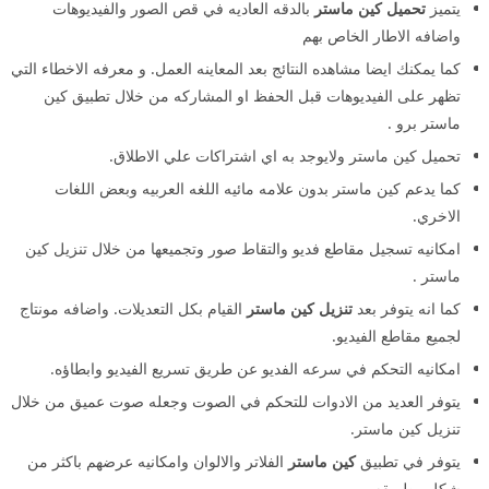
يتميز
تحميل كين ماستر
بالدقه العاديه في قص الصور والفيديوهات
واضافه الاطار الخاص بهم
كما يمكنك ايضا مشاهده النتائج بعد المعاينه العمل. و معرفه الاخطاء التي
تظهر على الفيديوهات قبل الحفظ او المشاركه من خلال تطبيق كين
ماستر برو .
تحميل كين ماستر ولايوجد به اي اشتراكات علي الاطلاق.
كما يدعم كين ماستر بدون علامه مائيه اللغه العربيه وبعض اللغات
الاخري.
امكانيه تسجيل مقاطع فديو والتقاط صور وتجميعها من خلال تنزيل كين
ماستر .
كما انه يتوفر بعد
تنزيل كين ماستر
القيام بكل التعديلات. واضافه مونتاج
لجميع مقاطع الفيديو.
امكانيه التحكم في سرعه الفديو عن طريق تسريع الفيديو وابطاؤه.
يتوفر العديد من الادوات للتحكم في الصوت وجعله صوت عميق من خلال
تنزيل كين ماستر.
يتوفر في تطبيق
كين ماستر
الفلاتر والالوان وامكانيه عرضهم باكثر من
شكل وطريقه