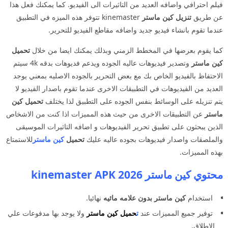
فيلم احترافي واضافه العديد من التاثيرات الى الفيديو. كما يمكنك فعل هذا
عن طريق
تنزيل كين ماستر
kinemaster تتوفر هذه الميزه في التطبيق
عندما تقوم بانشاء فيديو جديد واضافه مقاطع الفيديو للتحرير.
كما يقوم بعرضها في المخطط الزمني وبذلك يمكنك ايضا من خلال
تحميل
كين ماستر
وتصدير فيديوهات عاليه الجوده ويدعم فديوهات بدقه 4k سيتم
الاحتفاظ بالفيديو الخاص بك مع بعض التحرير بالجوده الاصليه بمعني يوجد
العديد من الفيديوهات في التطبيقات الاخرى عندما تقوم باصدار الفيديو لا
يتم تنزيله على الوسائط بنفس الجوده على التطبيق لذا يختلف
تحميل كين
ماستر
عن التطبيقات الاخرى من حيث هذه المميزات اذا كنت من الاشخاص
الذين يبحثون على تطبيق تحرير الفيديوهات و اضافه التاثيرات الموسيقى
والملصقات واصدار فيديوهات بجوده عاليه عليك
تحميل
كين ماستر
للاستمتاع
بهذه المميزات.
محتوي كين ماستر 2026 kinemaster APK
استخدام
كين ماستر بدون علامه مائيه
نهائيا.
توفير جميع المميزات عند
ت
حميل كين ماستر
ولا يوجد بها مدفوعات علي
الاطلاق.