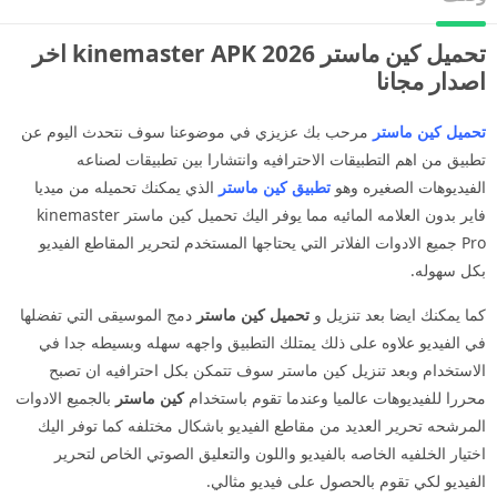
تحميل كين ماستر 2026 kinemaster APK اخر
اصدار مجانا
تحميل كين ماستر
مرحب بك عزيزي في موضوعنا سوف نتحدث اليوم عن
تطبيق من اهم التطبيقات الاحترافيه وانتشارا بين تطبيقات لصناعه
الفيديوهات الصغيره وهو
تطبيق كين ماستر
الذي يمكنك تحميله من ميديا
فاير بدون العلامه المائيه مما يوفر اليك تحميل كين ماستر kinemaster
Pro جميع الادوات الفلاتر التي يحتاجها المستخدم لتحرير المقاطع الفيديو
بكل سهوله.
كما يمكنك ايضا بعد تنزيل و
تحميل كين ماستر
دمج الموسيقى التي تفضلها
في الفيديو علاوه على ذلك يمتلك التطبيق واجهه سهله وبسيطه جدا في
الاستخدام وبعد تنزيل كين ماستر سوف تتمكن بكل احترافيه ان تصبح
محررا للفيديوهات عالميا وعندما تقوم باستخدام
كين ماستر
بالجميع الادوات
المرشحه تحرير العديد من مقاطع الفيديو باشكال مختلفه كما توفر اليك
اختيار الخلفيه الخاصه بالفيديو واللون والتعليق الصوتي الخاص لتحرير
الفيديو لكي تقوم بالحصول على فيديو مثالي.