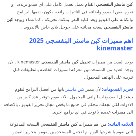
كين ماستر البنفسجي
القيام بعمل تعديل كامل على اي فيديو تريده. او
تقوم بقص الفيديو واضافه في التاثيرات رائعه. يكون يقدمها البرنامج
والكتابه على الفيديو وبعد كتابه النص يمكنك تحريكه . كما تشاء ويوجد
كين
ماستر البنفسجي
نسخه مجانيه على جوجل بلاي خاص بالاندرويد .
اهم مميزات كين ماستر البنفسجي 2025
kinemaster
يوجد العديد من مميزات
تحميل كين ماستر البنفسجي
kinemaster . لان
يوجد العديد من المستخدمين معرفه المميزات الخاصه بالتطبيقات قبل
تنزيله على الهاتف المحمول.
تحرير الفيديوهات:
لأن يتميز
كين ماستر
بانها من افضل البرامج لتقوم
بتعديل الفيديوهات للهاتف المحمول. لانه يقوم بتوفير عدد كبير من
الادوات لكي تجعلك تتحكم في جميع ما يخص مجال تحرير الفيديو . بالاضافه
الى مميزات عديده لا توجد في اي برامج اخرى.
العلامه المائيه:
من اهم مميزات
كين ماستر البنفسجي
النسخه المدفوعة
التي نقوم بالشرحها اليوم انها تجعل المستخدمين يقوموا بتحرير الفيديو