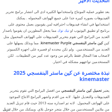
التحديث الاخير
بعد تطوير عمليه المونتاج واستخدامها الكثيره ادى الى انتشار برامج تحرير
الفيديوهات بصوره كبيره جدا على جميع الهواتف المحموله . يمكنك
استخدامها في انشاء فيديوهات احترافيه لمن يقومون بعمل محتوى على
برنامج او تطبيق اليوتيوب او
تيك توك
مما يجعل المطورين ان يقوموا باصدار
العديد من البرامج التي تقوم بتحرير الفيديوهات على الهواتف المحمول مثل
كين
كين ماستر البنفسجي
kinemaster Purple
. مما وبذلك يسهلها على
العديد من المستخدمين. ولم تكن محدده او قصيره على اجهزه الكمبيوتر
لاصحاب هذا المجال فقط بالرغم من وجود عدد كبير من التطبيقات. لكن
المستخدمين تواجههم مشكله في اختيار.
نبذة مختصرة عن كين ماستر البنفسجي 2025
kinemaster
يعتبر
تحميل كين ماستر البنفسجي
من افضل البرامج التي تقوم بتحرير
الفيديوهات والتعديل عليها. لانه من اقدم واشهر البرامج الانتاج الموجود
على الهواتف المحمول. لانه تم اصداره سنه 2013 حيث قام تنزيل العديد
من ملايين المستخدمين من خلال متجر جوجل بلاي. ويمكنك من خلال
تنزيل