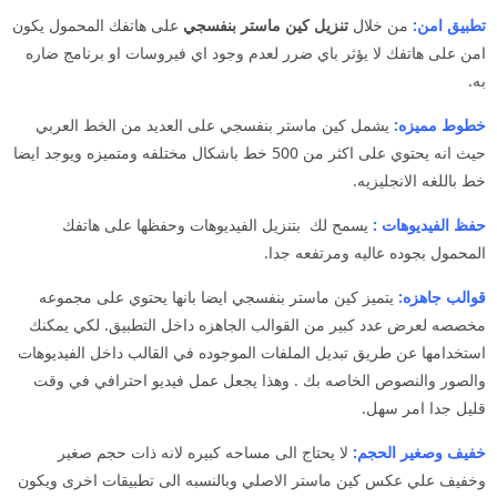
تطبيق امن:
من خلال
تنزيل كين ماستر بنفسجي
على هاتفك المحمول يكون
امن على هاتفك لا يؤثر باي ضرر لعدم وجود اي فيروسات او برنامج ضاره
به.
خطوط مميزه:
يشمل كين ماستر بنفسجي على العديد من الخط العربي
حيث انه يحتوي على اكثر من 500 خط باشكال مختلفه ومتميزه ويوجد ايضا
خط باللغه الانجليزيه.
حفظ الفيديوهات :
يسمح لك بتنزيل الفيديوهات وحفظها على هاتفك
المحمول بجوده عاليه ومرتفعه جدا.
قوالب جاهزه:
يتميز كين ماستر بنفسجي ايضا بانها يحتوي على مجموعه
مخصصه لعرض عدد كبير من القوالب الجاهزه داخل التطبيق. لكي يمكنك
استخدامها عن طريق تبديل الملفات الموجوده في القالب داخل الفيديوهات
والصور والنصوص الخاصه بك . وهذا يجعل عمل فيديو احترافي في وقت
قليل جدا امر سهل.
خفيف وصغير الحجم:
لا يحتاج الى مساحه كبيره لانه ذات حجم صغير
وخفيف علي عكس كين ماستر الاصلي وبالنسبه الى تطبيقات اخرى ويكون