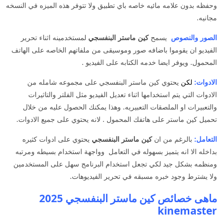
وحفظه بدون علامه مائيه خاصه باي تطبيق ولا تتوفر هذه الميزه في النسخه
مجانيه.
الصور والنصوص
يسمح
كين ماستر البنفسجي
لمستخدمينه اثناء تحرير
الفيديو ان يقوموا باضافه صور وموسيقى من ملفاتهم الخاصه على الهاتف
المحمول. ويوفر ايضا خدمه الكتابه على الفيديو .
الادوات:
لكن
يحتوي كين ماستر البنفسجي على مجموعه شامله من
الادوات التي يتم استخدامها اثناء تعديل الفيديو مثل الفلتر والتاثيرات
والتعبيرات او الملصقات التعبيريه. وهذا يمكنك الحصول عليه من خلال
تحميل كين ماستر على هاتفك المحمول . لانه يحتوي على جميع الادوات.
التعامل:
بالرغم من ان
كين ماستر البنفسجي
يحتوي على ادوات كثيره
بداخله الا انه يتميز بسهوله في التعامل وواجهة استخدام بسيطه ومرتبه
ومنظمه بشكل جيد لكي تجعل استخدام البرنامج سهل على المستخدمين
ولا يشترط وجود خبره مسبقه في تحرير الفيديوهات.
ماهى خصائص كين ماستر البنفسجي 2025
kinemaster