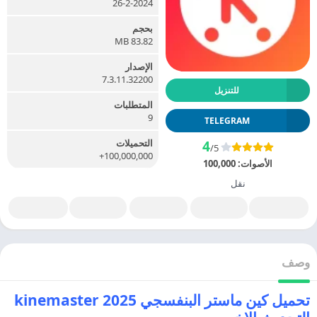
26-2-2024
بحجم
83.82 MB
الإصدار
7.3.11.32200
للتنزيل
المتطلبات
9
TELEGRAM
التحميلات
4
/5
100,000,000+
الأصوات:
100,000
نقل
وصف
تحميل كين ماستر البنفسجي 2025 kinemaster