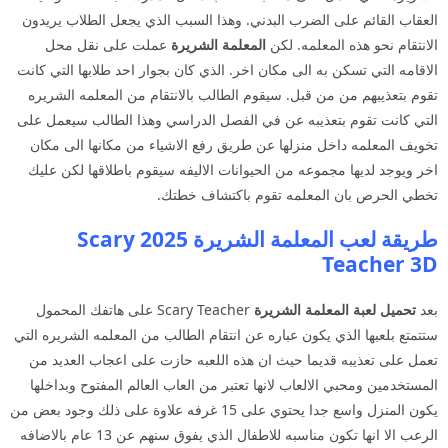
العقاب القائم على الضرب البدني. وهذا السبب الذي يجعل الطلاب يريدون
الانتقام نحو هذه المعلمه. لكن
المعلمة الشريرة
عملت على نقل محل
الاقامه التي تسكن به الى مكان اخر. الذي كان بجوار احد طلابها التي كانت
تقوم بتعذيبهم من من قبل. سيقوم الطالب بالانتقام من المعلمه الشريره
التي كانت تقوم بتعذيبه عن في الفصل الدراسي وهذا الطالب سيعمل على
تخويف المعلمه داخل منزلها عن طريق رفع الاشياء من مكانها الى مكان
اخر ويوجد لديها مجموعه من الحيوانات الاليفه سيقوم باطلاقها لكن عليك
تخطي الحرص بان المعلمه تقوم باكتشاف خطتك.
طريقة لعب المعلمة الشريرة 2025 Scary
Teacher 3D
بعد
تحميل لعبة المعلمة الشريرة
Scary Teacher على هاتفك المحمول
ستتمتع بلعبها الذي يكون عباره عن انتقام الطالب من المعلمه الشريره التي
تعمل على تعذيبه قديما حيث ان هذه اللعبه حازت على اعجاب العديد من
المستخدمين ومحبي الالعاب لانها تعتبر من العاب العالم المفتوح وبداخلها
يكون المنزل واسع جدا يحتوي على 15 غرفه علاوة على ذلك وجود بعض من
الرعب الا انها تكون مناسبه للاطفال الذي يفوق سنهم عن 13 عام بالاضافه