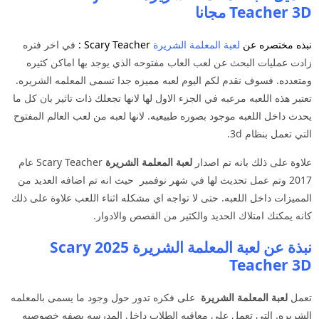
Teacher 3D مجانا
نبذه مختصره عن
لعبة المعلمة الشريرة
Scary Teacher :
في اخر فتره
زادت عمليات البحث عن لعب العاب مفتوحه الذي يوجد بها اماكن كثيره
ومتعدده. فسوف نقدم لكم اليوم لعبه مميزه جدا تسمى المعلمه الشريره.
تعتبر هذه اللعبه مرعبه في الجزء الاول لها لانها تجعلك ذات تاثير بان كل ما
يحدث داخل اللعبه موجود بصوره طبيعيه. لانها لعبه من لعب العالم المفتوح
التي تعمل بنظام 3d.
علاوة على ذلك بانه تم اصدار
لعبة المعلمة الشريرة
Scary Teacher عام
2017 وتم عمل تحديث لها في شهر نوفمبر حيث انه تم اضافه العديد من
المميزات داخل اللعبه. حتى لا تواجه اي مشكله اثناء اللعب علاوة على ذلك
كانه يمكنك امتلاك الحديد والكثير من القصص والادوار.
نبذة عن لعبة المعلمة الشريرة 2025 Scary
Teacher 3D
تعمل
لعبة المعلمة الشريرة
على فكره تدور حول وجود ما يسمى بالمعلمه
الشريره. التي تعمل على معاقبه الطلاب داخل المدرسه بصفه خصوصيه