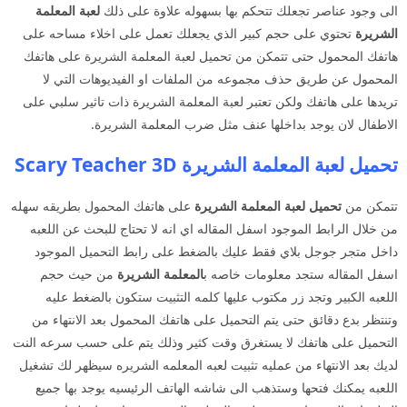
الى وجود عناصر تجعلك تتحكم بها بسهوله علاوة على ذلك
لعبة المعلمة
الشريرة
تحتوي على حجم كبير الذي يجعلك تعمل على اخلاء مساحه على
هاتفك المحمول حتى تتمكن من تحميل لعبة المعلمة الشريرة على هاتفك
المحمول عن طريق حذف مجموعه من الملفات او الفيديوهات التي لا
تريدها على هاتفك ولكن تعتبر لعبة المعلمة الشريرة ذات تاثير سلبي على
الاطفال لان يوجد بداخلها عنف مثل ضرب المعلمة الشريرة.
تحميل لعبة المعلمة الشريرة Scary Teacher 3D
تتمكن من
تحميل لعبة المعلمة الشريرة
على هاتفك المحمول بطريقه سهله
من خلال الرابط الموجود اسفل المقاله اي انه لا تحتاج للبحث عن اللعبه
داخل متجر جوجل بلاي فقط عليك بالضغط على رابط التحميل الموجود
اسفل المقاله ستجد معلومات خاصه ب
المعلمة الشريرة
من حيث حجم
اللعبه الكبير وتجد زر مكتوب عليها كلمه التثبيت ستكون بالضغط عليه
وتنتظر بدع دقائق حتى يتم التحميل على هاتفك المحمول بعد الانتهاء من
التحميل على هاتفك لا يستغرق وقت كثير وذلك يتم على حسب سرعه النت
لديك بعد الانتهاء من عمليه تثبيت لعبه المعلمه الشريره سيظهر لك تشغيل
اللعبه يمكنك فتحها وستذهب الى شاشه الهاتف الرئيسيه يوجد بها جميع