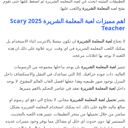
التطبيقات المثبته ابحث عن لعبه المعلمه الشريره ثم اضغط عليها حتى تقوم
بفتح لعبه
المعلمة الشريرة
واللعب عليها.
اهم مميزات لعبة المعلمة الشريرة 2025 Scary
Teacher
لا تحتاج
لعبة المعلمة الشريرة
ان تكون متصلا بالانترنت اثناء الاستخدام بل
يمكنك اللعب المعلمة الشريرة في اي وقت. تريد علاوة على ذلك ان هذه
اللعبه لا يوجد بها اعلانات مزعجه.
تتميز
لعبة المعلمة الشريرة
بان يوجد بداخلها مجموعه من الرسومات
العاليه. ذات جوده جرافيك .3d التي تساعدك في التنقل والاستكشاف داخل
المنزل بوجود صور طبيعيه وهذا جعلها افضل العاب العالم المفتوح. لا يوجد
داخل
لعبة المعلمة الشريرة
تعقد في عناصر التحكم بالاهم مميزها.
يعتبر
تحميل لعبة المعلمة الشريرة
مجاني. لا يحتاج الى دفع اي رسوم او
مبالغ ماليه علاوة على ذلك. انه يمكنك استخدام المعلمه الشريره بشكل
مباشر من خلال تحميلها من متجر التطبيقات. تتميز هذه اللعبه بالتحديث
المستمر لها. دون حدوث اي خلل او مشاكل مما يوفر وجود مميزات عديده