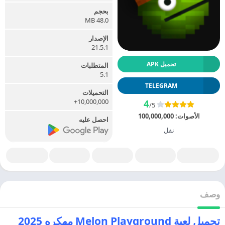
بحجم
48.0 MB
الإصدار
21.5.1
تحميل APK
المتطلبات
5.1
TELEGRAM
التحميلات
10,000,000+
4
/5
الأصوات:
100,000,000
احصل عليه
نقل
وصف
تحميل لعبة Melon Playground مهكره 2025