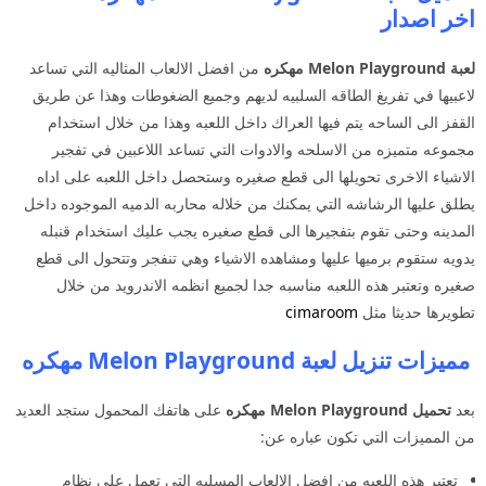
اخر اصدار
لعبة Melon Playground مهكره
من افضل الالعاب المثاليه التي تساعد
لاعبيها في تفريغ الطاقه السلبيه لديهم وجميع الضغوطات وهذا عن طريق
القفز الى الساحه يتم فيها العراك داخل اللعبه وهذا من خلال استخدام
مجموعه متميزه من الاسلحه والادوات التي تساعد اللاعبين في تفجير
الاشياء الاخرى تحويلها الى قطع صغيره وستحصل داخل اللعبه على اداه
يطلق عليها الرشاشه التي يمكنك من خلاله محاربه الدميه الموجوده داخل
المدينه وحتى تقوم بتفجيرها الى قطع صغيره يجب عليك استخدام قنبله
يدويه ستقوم برميها عليها ومشاهده الاشياء وهي تنفجر وتتحول الى قطع
صغيره وتعتبر هذه اللعبه مناسبه جدا لجميع انظمه الاندرويد من خلال
تطويرها حديثا مثل
cimaroom
مميزات تنزيل لعبة Melon Playground مهكره
بعد
تحميل Melon Playground مهكره
على هاتفك المحمول ستجد العديد
من المميزات التي تكون عباره عن:
تعتبر هذه اللعبه من افضل الالعاب المسليه التي تعمل على نظام