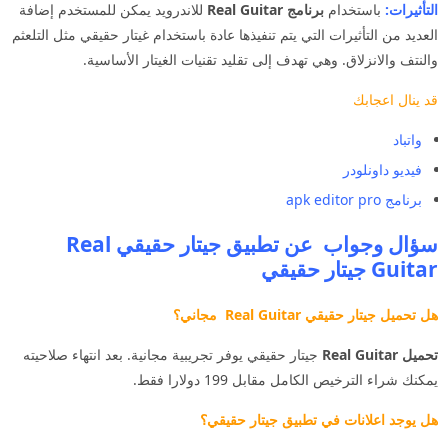
التأثيرات:
باستخدام
برنامج Real Guitar
للاندرويد يمكن للمستخدم إضافة
العديد من التأثيرات التي يتم تنفيذها عادة باستخدام غيتار حقيقي مثل التلعثم
والنتف والانزلاق. وهي تهدف إلى تقليد تقنيات الغيتار الأساسية.
قد ينال اعجابك
واتباد
فيديو داونلودر
برنامج apk editor pro
سؤال وجواب عن تطبيق جيتار حقيقي Real
Guitar جيتار حقيقي
هل تحميل جيتار حقيقي Real Guitar مجاني؟
تحميل Real Guitar
جيتار حقيقي يوفر تجريبية مجانية. بعد انتهاء صلاحيته
يمكنك شراء الترخيص الكامل مقابل 199 دولارا فقط.
هل يوجد اعلانات في تطبيق جيتار حقيقي؟