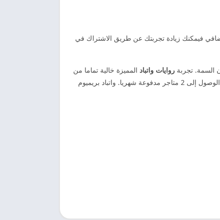
 إضافي فيمكنك زيادة تجربتك عن طريق الاشتراك في
روايات واتباد
المميزة خالية تماما من
الإعلانات. عند اختيار خطة واتباد بريميوم ستحصل على جميع المزايا المضمنة في واتباد بريميوم . علاوة على ذلك، سيكون لديك حرية الوصول إلى 2 متاجر مدفوعة شهريا. واتباد بريميوم