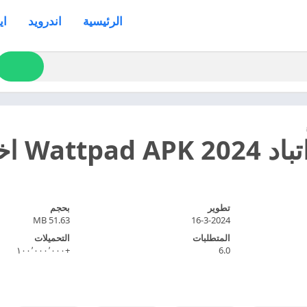
الرئيسية
اندرويد
اي
اخر اصدار مجانا
تطوير
بحجم
51.63 MB
16-3-2024
المتطلبات
التحميلات
+١٠٠٬٠٠٠٬٠٠٠
6.0