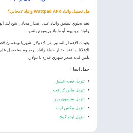
هل تحميل واتباد Wattpad APK واتباد ?مجاني؟
نعم يحتوي تطبيق واتباد على إصدار مجاني يتيح لك 
واتباد بريميوم أو واتباد بريميوم بلس.
يعيدك الإصدار المميز إلى 4 دولارا شهريا ويتضمن قصصا غير محدودة في وضع عدم الاتصال وعملات معدنية إضافية عند الشراء وألوان السمة. تجربة
بلس لديه سعر شهري قدره 6 دولار.
حمل ايضا :
تنزيل قصه عشق
تنزيل ماين كرافت
تنزيل سايفون برو
تنزيل بيكس ارت
تنزيل ليدو كينج