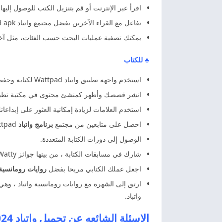
اقرأ عبر الإنترنت أو قم بتنزيل الكتب للوصول إليه
تفاعل مع القراء الآخرين بفضل مجتمع واتباد wattpad apk.
يمكنك تصفية عمليات البحث حسب الفئات، مثل آخر 
♣ للكتاب
استخدم واجهة تطبيق واتباد Wattpad لكتابة وحفظ قصصك الخاصة.
انشر قصصك وأظهر كمنشئ محتوى في مكتبة تطبيق
استخدم العلامات لزيادة إمكانية العثور على إبداعاتك
احصل على متابعين من مجتمع
برنامج واتباد
Wattpad.
الوصول إلى دورات الكتابة المتعددة.
شارك في مسابقات الكتابة ، من بينها جوائز Watty السنوية ، وهي اعتراف بأفضل كاتب واتباد لهذا العام.
اجعل عملك الكتابي مربحا بفضل
روايات رومانسية 
ارتق إلى الشهرة مع روايات رومانسية واتباد ، وهي
واتباد.
الاسئلة الشائعه عن تحميل واتباد 2024 Wattpad APK