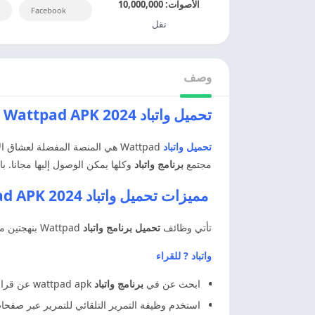
الأصوات:
10,000,000
Facebook
نقل
وصف
تحميل واتباد 2024 Wattpad APK اخر اصدار مجانا
تحميل واتباد
Wattpad هي المنصة المفضلة لعش
مجتمع
برنامج واتباد
وكلها يمكن الوصول إليها مجانا. با
مميزات تحميل واتباد 2024 Wattpad APK واتباد
تأتي وظائف
تحميل برنامج واتباد
Wattpad بنهجتين مختلفتين. هناك الكثير من الميزات المثيرة للاهتمام للقراء وكذلك للكتاب.
واتباد ? للقراء
ابحث عن في
برنامج واتباد
wattpad apk عن قراءاتك المفضلة في كتالوج يتكون من ملايين القصائد والمنشورات والقصص، اختر نوع الخط وحجمه وقم بتغيير خلفية النص ولونه.
استخدم وظيفة التمرير التلقائي للتمرير عبر صفحا