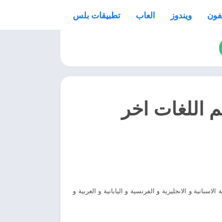
فون
ويندوز
العاب
تطبيقات بلس
 : تطبيق تعلم اللغات اخر
بيق Preply، يمكنك التمرن على تحدث اللغة الاسبانية و الانجليزية و الفرنسية و اليابانية و العربية و