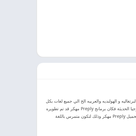
البرتغاليه و الهولنديه والعربيه الخ الي جميع لغات بكل
طلاقه. والتحدث بكل سهوله بمثاليه حيث يقوم بمساعدتك في النطق الجيد للغه واتقانها بكل سهوله. لانه قام البرنامج بمواكبة التكنولوجيا الحديثة فكان برمانج Preply مهكر قد تم تطويره
ليكون مناسب لك ومعلمك البسيط الذي يقوم بنقل اللغه اليك بدون الحاجه الي معلمين بالطريقه التقليديه فكل ماعليك هو الضغط وتحميل Preply مهكر وذلك لتكون متمرس باللغة