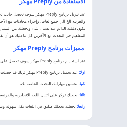
الاستفادة من Preply مهكر
عند تنزيل برنامج Preply مهكر سوف
والعربيه الخ الي جميع لغات. وإجراء محادثات مع الآخ
يكون دليلك الدائم عند نسيان شئ ويجعلك من الممتاز
المفاهيم في التحدث مع الآخرين كل ماعليك هو أن تقوم ادخال برنامج Preply مهكر في أولويات يومك و 
مميزات برنامج Preply مهكر
عند استخدام برنامج Preply مهكر سوف تحصل على العديد من المميزات التي سوف تحصل عليها منها:
اولا:
عند تحميل برنامج Preply مهكر فإنك قد حصلت علي اللغه الانجليزيه بكل سهوله. نظرا لما يوفر لك اكبر قدر من الدقه في تعليم اللغه.
ثانيا:
تحسين مهاراتك التحدث الخاصه بك.
ثالثا:
يجعلك تركز علي اتقان اللغه الانجليزيه والفرنسيه
رابعا:
يجعلك يجعلك طليق في اللغات بكل سهوله ويس