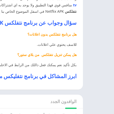
tv
منافس قوي فهذا التطبيق ولا يوجد به اي اشتراكا
نتفلكس
Netflix APK في اسفل الموضوع الخاص بنا يمكنك الاطلاع عليه وتجربته سوف تحصل على متعه كبيره اثناء الاستخدام برنامج نتفلكس.
سؤال وجواب عن برنامج
نتفلكس
Netflix APK
هل برنامج نتفلكس بدون اعلانات؟
للاسف يحتوي علي اعلانات.
هل يمكن تنزيل نتفلكس من بلاي ستور؟
بكل تأكيد نعم يمكنك فعل ذاللك من الرابط في الاعلي
ابرز المشاكل في برنامج نتفليكس مهكر 2027 للان
الوافدون الجدد