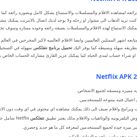
لتطبيقات الرائعه لمشاهده الافلام والمسلسلات والاستمتاع بشكل كامل وبصوره رائعه 
كنت تريد الذهاب الى مشوار او رحله ولا يوجد لديك اتصال بالانترنت يمكنك مشا
كنك الاستماع لهذه الافلام والمسلسلات بصيغه رائعه وجوده ممتازه وسوف تحص
بعه اشهر الممثلين العالميين وايضا الافلام العالميه لاكبر المخرجين في العالم
طريقه سهله وبسيطه كما يوفر اليك
تحميل برنامج نتفلكس
سهوله في التسجيل و
و شراء حساب لمدى الحياه كما يمكنك عزيز القارئ مشاركه الحساب الخاص بك و
2027
ه مميزه ومنسقه لجميع الاشخاص.
 اعمال فنيه متنوعه للمستخدمين.
 وبرامج وافلام ضيف الى ذلك يمكنك مشاهده اي محتوى في اي وقت دون الاتصا
 التلفزيونيه والوثائقيات والافلام بذلك يعتبر تطبيق
نتفلكس
Netflix شامل جميع الاذواق.
عتبر ميزه جيده لجميع المستخدمين لمعرفه كل ما هو جديد وحصري.
درويد وهو مناسب لجميع الهواتف الذكيه.