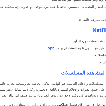
صدار التحديثات المستمره للحفاظ عليه من التوقف او حدوث اي. مشكله على 
ات بسرعه عاليه جدا.
اهده ممتعه دون تقطيع.
الكثير من الدول تقوم باستخدام برامج
vpn
.
سلسلات.
شيو.
اهده المسلسلات والافلام العالميه عبر الهاتف الذكي الخاصه بك ويمنحك تجربه عالم
 جميع القنوات والافلام المميزه باللغه الانجليزيه وكل ذلك مقابل سعر بسيط
نترنت ومشاهدتها في وقت لاحق دون توفر اتصال بالانترنت ضيف الى ذلك ايضا 
ون قبل عرضها لذلك
تحميل نتفلكس
يعد من افضل البرامج ومنافس قوي لجميع ا