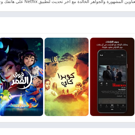
لجواهر الخالدة مع آخر تحديث لتطبيق Netflix على هاتفك وجهازك اللوحي.