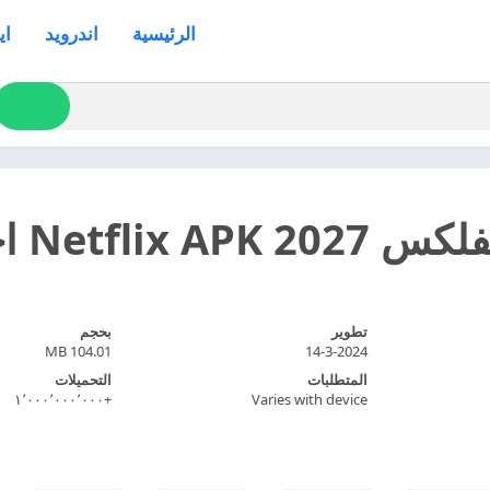
الرئيسية
اندرويد
اي
Netflix اخر اصدار
تطوير
بحجم
104.01 MB
14-3-2024
المتطلبات
التحميلات
+١٬٠٠٠٬٠٠٠٬٠٠٠
Varies with device