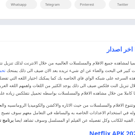
Whatsapp
Telegram
Pinterest
Twitter
م واحد عالميا لمشاهده جميع الافلام والمسلسلات العالميه من خلال الانترنت لذلك
وقت كبير في البحث والعناء عن اي شيء تريده بعد الان ضيف الى ذلك يمنحك
تحمي
ه السرعه على شبكه الواي فاي الخاصه بك كما يمكنك اختيار اللغه التي تفضلها
ل تنزيل النت فلكس ضيف الى ذلك يوجد الكثير من اللغات واهمهم اللغه العرب
اعا كاملا من خلال مشاهده الافلام والمسلسلات بواسطه تحميل نتفلكس زياده عل
نوع الافلام والمسلسلات من حيث الاثاره والاكشن والكوميديا الرومانسيه والع
ق بالسهوله في استخدام الاعدادات الخاصه به والبساطه في التعامل معهم سوف تصبح 
 الفنيه للكاتب وكل تفصيله عن الفيلم او المسلسل وسوف تشاهد ايضا
برنامج 