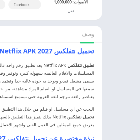
الأصوات:
1,000,000
Facebook
نقل
وصف
تحميل نتفلكس 2027 Netflix APK اخر اصدار
تطبيق نتفلكس
Netflix APK يعد تطبيق رق
المسلسلات والافلام العالميه بسهوله كبيره وتوفير 
يسمى مشغل فيديو ويوجد به جوده عاليه جدا وتعتمد هذ
سمعها في المسلسل او الفيلم المراد مشاهدته من خلا
بعناصر رائعه تترجم للغه العربيه حتى تستمتع استمت
البحث عن اي مسلسل او فيلم من خلال هذا التطبيق وتت
تحميل نتفلكس
Netflix بذلك يتميز هذا التطبي
بعرض جميع الممثلين في العمل الفني واشهر الاعمال
نبذة مختصرة عن تحميل نتفلكس 2027 Netflix APK