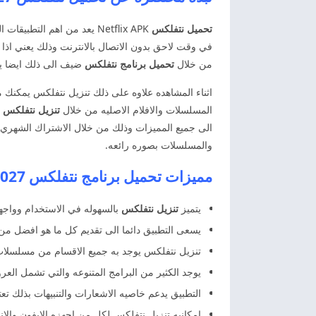
تحميل نتفلكس
Netflix APK يعد من اهم ا
في وقت لاحق بدون الاتصال بالانترنت وذلك يعني اذا 
من خلال
تحميل برنامج نتفلكس
ضيف الى ذلك ايضا يم
اثناء المشاهده علاوه على ذلك تنزيل نتفلكس يمكنك متا
المسلسلات والافلام الاصليه من خلال
تنزيل نتفلكس
ب
الى جميع المميزات وذلك من خلال الاشتراك الشهري ا
والمسلسلات بصوره رائعه.
مميزات
تحميل برنامج نتفلكس
 Netflix APK
يتميز
تنزيل نتفلكس
بالسهوله في الاستخدام وواجه
يسعى التطبيق دائما الى تقديم كل ما هو افضل من
تنزيل نتفلكس يوجد به جميع الاقسام من مسلسلات
يوجد الكثير من البرامج المتنوعه والتي تشمل العروض
التطبيق يدعم خاصيه الاشعارات والتنبيهات بذلك ت
امكانيه تنزيل نتفلكس لكل من اجهزه الايفون والان