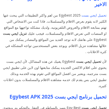
الاخير
تحميل ايجي بست
2025 Egybest من اهم واكثر التطبيقات التي يبحث عنها
الكثير لانه يقوم بعرض الافلام والمسلسلات. فاذا كنت من الاشخاص التي
تهتم بمتابعه الافلام والعروض التلفزيونيه. ولديك مشكله تواجهها مع المواقع
او المنصات التي تعرض الافلام والمسلسلات. فيجب عليك
تنزيل ايجي بست
Egybest على هاتفك لانه توجد العديد من المواقع والمصادر يمكنك من
خلالها مشاهده تنزيل الافلام. ويوجد بعض المستخدمين تواجه المشكله في
كثره الاعلانات .
لأن
تحميل ايجي بست
Egybest يغنيك عن هذه المشاكل. لأن ايجي بست
يحتوي على افلام الاكشن الجديده يمكنك متابعتها اون لاين على تطبيق ايجي
بست مترجمه. ويعتبر من افضل المواقع التي تقوم بهذه الخدمه وبذلك
تطبيق ايجي بس يقدم لك خدمه مشاهده الافلام والمسلسلات بدون اعلانات
كثيره.
تحميل برنامج ايجي بست Egybest APK 2025
تحميل ايجي بست
Egy Best يتميز بالبساطه في التنقل والتحكم به. ويحتوي