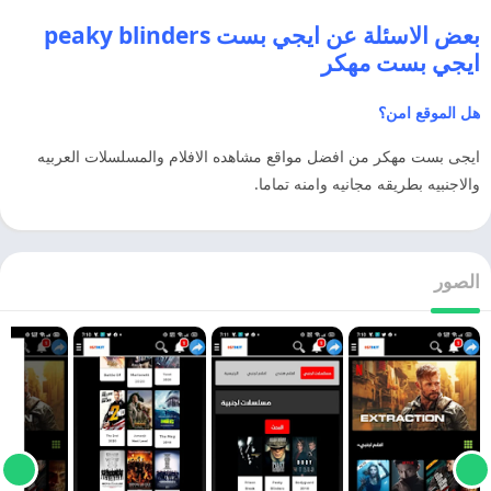
بعض الاسئلة عن ايجي بست peaky blinders
ايجي بست مهكر
هل الموقع امن؟
ايجى بست مهكر من افضل مواقع مشاهده الافلام والمسلسلات العربيه
والاجنبيه بطريقه مجانيه وامنه تماما.
الصور