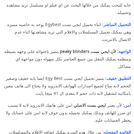
خانه للبحث يمكنك من خلالها البحث عن اي فيلم او مسلسل تريد مشاهده
وتحميله.
التحميل المباشر:
اثناء تحميل ايجي بست Egybest يوجد به خاصيه مميزه
وهي يمكنك تحميل المسلسلات والافلام التي تريد مشاهدتها اثناء عدم
الاتصال بالانترنت.
الواجهه:
لأن
ايجي بست peaky blinders
يتميز باحتوائه على وجهه بسيطه
ومنظمه يمكنك التنقل بين جميع العناصر بكل سهوله دون مواجهه اي
مشاكل.
التطبيق خفيف:
يتميز تحميل ايجي بست Egy Best ايضا بانه خفيف وصغير
الحجم لانه متاح لجميع اصدارات الهواتف الاندرويد ولا يحتاج الى هاتف معين
بامكانيه لتشغيل لانه ذات حجم لا يتعدى ال 41 ميجا بايت.
امن:
لأن يعتبر
ايجي بست الاصلي
امن على هاتفك الاندرويد لانه لا يسبب
اي ضرر للهاتف وبذلك يمكنك تحميله بدون خوف لانه امن على حسابك ولا
يحظر الحسابات عليه.
القائمه المفضله:
من خلال هذه الميزه يمكنك اضافه الافلام والمسلسلات