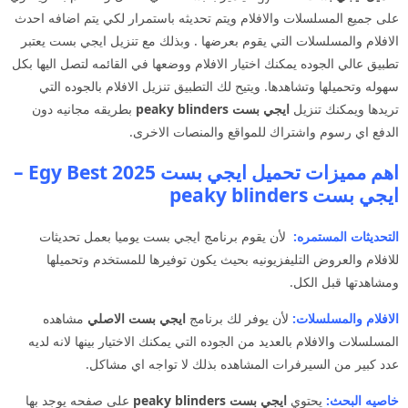
على جميع المسلسلات والافلام ويتم تحديثه باستمرار لكي يتم اضافه احدث
الافلام والمسلسلات التي يقوم بعرضها . وبذلك مع تنزيل ايجي بست يعتبر
تطبيق عالي الجوده يمكنك اختيار الافلام ووضعها في القائمه لتصل اليها بكل
سهوله وتحميلها وتشاهدها. ويتيح لك التطبيق تنزيل الافلام بالجوده التي
تريدها ويمكنك تنزيل
ايجي بست peaky blinders
بطريقه مجانيه دون
الدفع اي رسوم واشتراك للمواقع والمنصات الاخرى.
اهم مميزات تحميل ايجي بست 2025 Egy Best –
ايجي بست peaky blinders
التحديثات المستمره:
لأن يقوم برنامج ايجي بست يوميا بعمل تحديثات
للافلام والعروض التليفزيونيه بحيث يكون توفيرها للمستخدم وتحميلها
ومشاهدتها قبل الكل.
الافلام والمسلسلات:
لأن يوفر لك برنامج
ايجي بست الاصلي
مشاهده
المسلسلات والافلام بالعديد من الجوده التي يمكنك الاختيار بينها لانه لديه
عدد كبير من السيرفرات المشاهده بذلك لا تواجه اي مشاكل.
خاصيه البحث:
يحتوي
ايجي بست peaky blinders
على صفحه يوجد بها