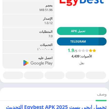
بحجم
51.96 MB
الإصدار
1.0.12
تحميل APK
المتطلبات
7.0
TELEGRAM
التحميلات
+١٬٠٠٠٬٠٠٠
1.9
/5
الأصوات:
4,439
احصل عليه
نقل
وصف
تحميل ايجي بست 2025 Egybest APK التحديث