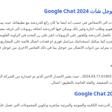
Google Chat 
ث الى الاشخاص في حسب انه ايضا ما كان رائع للدردشه مع تطبيقاتك حيث يم
قويم وطلب اجازه وغير ذلك ويمكن فيها الدردشه اضافه روبوتات الى غرفه معي
بالفعل الدردشه وللعثور على الروبوتات انقر على زر البحث في الزاويه العلويه
اشره كما يمكنك استخدامك مراسل فوري او قعدات اتصال قائمه على المشاري
العدد متزايد من ادوات الاتصال من جوجل بما في ذلك العناصر الاخرى من جوج
 الضعيفة. والفئة الخاصة بالتطبيق: اعمال.
دردشه الكتابيه والصوتيه والمرئيه مباشره وتكوين المجموعات التي تعمل على