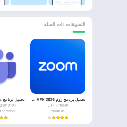
التطبيقات ذات الصلة
تحميل برنامج زوم 2026 Zoom APK اخر اصدار مجانا
024013104
5.17.7.19440
rporation
zoom.us