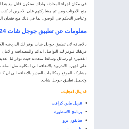
في مكان اجراء المحادثه ولذلك ستكون قاتل مع هذا ا
منح الاذونات ومن ثم مشاركتهم على الاخرين اذ كنت ت
وعناصر التحكم في الوصول بما في ذلك منع فقدان البي
معلومات عن تطبيق جوجل شات Google Chat 2024
بالاضافه لان تطبيق جوجل شات يوفر لك الدردشه الك
فريقك فيوفر لك التواصل الدائم والمصداقيه والامان
القصيره او رسائل وسائط متعدده حيث توفر لنا العدي
مشاركه الموقع ومكالمات الفيديو بالاضافه الى ان ك
وتحميل تطبيق جوجل شات.
قد ينال اعجابك:
تنزيل ماين كرافت
برنامج الاسطورة
سايفون برو
هابي مود