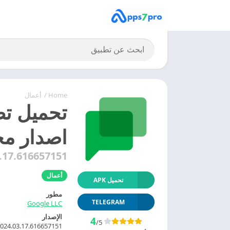
Home
/
أعمال
اصدار مج
.17.616657151.
أعمال
تحميل APK
مطور
TELEGRAM
Google LLC
الإصدار
4
/5
024.03.17.616657151.