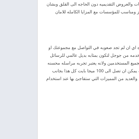
ات والعروض التقديميه دون الحاجه الى القلق وبشان
ز ومناسب للمؤسسات مع المزايا الكامله للامان
ه اي ان لم تجد صعوبه في التواصل مع مجموعتك او
لخدمه من جوجل لتكون بمثابه بديل عالمي للرسائل
جميع المستخدمين ولانه يعتبر تجربه مراسله محسنه
على اجهزه الاندرويد بالاضافه الى امكانيه نقل الملفات الكبيره واجرام محادثات جماعيه افضل ومشاركه الصور والملفات عاديه الدقه يمكن ان تصل الى 100 ميجا بايت كل هذا بجانب
والعديد من المميزات التي ستفاجئ بها عند استخدام