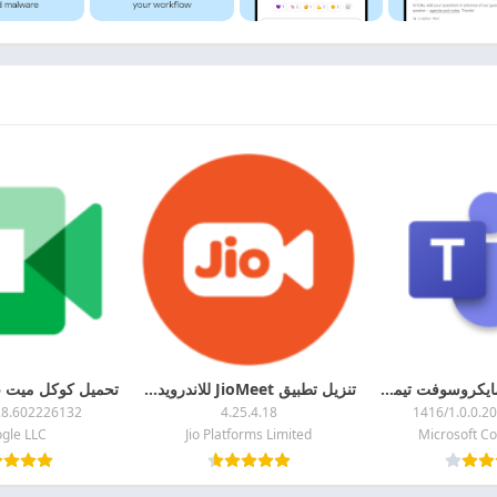
تحميل برنامج مايكروسوفت تيمز 2026 Microsoft Teams APK اخر اصدار مجانا
تنزيل تطبيق JioMeet للاندرويد 2024 مجانا
28.602226132
4.25.4.18
1416/1.0.0.2
gle LLC
Jio Platforms Limited
Microsoft Co