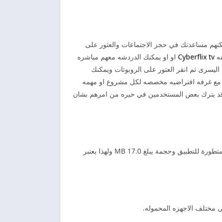
كنهم مساعدتك في حجز الاجتماعات والعثور على
نه
Cyberflix tv
او او يمكنك الدردشه معهم مباشره
 اليسرى ثم انقر العثور على الروبوتات ويمكنك
ع مع غرفه افتراضيه مخصصه لكل مشروع او مهمه
ل قد يترك بعض المستخدمين في حيره من امرهم بشان
حيث يعد اخر اصدار من برنامج اومى تى في هو2024.03.17.616657151.. حيث يعتبر الاصدار الاخير الذي تم اصدارة من الشركة المتطورة للتطبيق وحجمة يبلغ 17.0 MB ولهذا يعتبر
 مختلف الاجهزه المحموله.