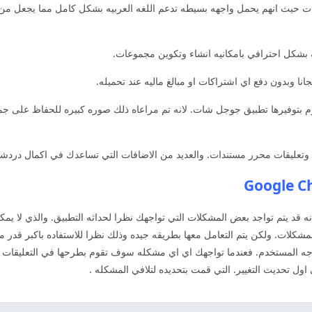
ات حيث انهم يحمل واجهه بسيطه تدعم اللغه العربيه بشكل كامل مما يجعل من 
 بشكل احترافي بامكانيه انشاء وتكوين مجموعات.
 وبدون دفع اي اشتراكات او مبالغ ماليه عند تحميله.
م بتوفيرها تطبيق جوجل شات. لانه تم مراعاه ذلك صوره كبيره للحفاظ على جمي
وتعليقات محرر مستندات. والعديد من الاضافات التي تساعدك في اكمال دردش
ه قد يتم تواجد بعض المشكلات التي تواجهك نظرا لحداثه التطبيق. والذي لا ي
لات. ولكن يتم التعامل معها بطريقه جيده وذلك نظرا للاستفاده باكبر قدر
واجه المستخدم. فعندما تواجهك اي اي مشكله سوف تقوم بطرحها في التعليقات 
 تحديث التغيير. التي قمت بتحديده لتلافي المشكله .