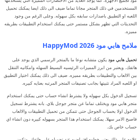
مود لجميع الاجهزه. كما يوجد العديد من الاختصارات المميزه التي يستخدمها
المستخدمين في ذلك المتجر مجانا تماما ضيف الى ذلك ايضا يمكنك تحميل
اللعبه او التطبيق باصدارات سابقه بكل سهوله. وعلى الرغم من وجود
التحديثات التي تظهر بشكل مستمر حتى يمكنك استخدام التطبيقات بطريقه
مميزه.
ملامح هابي مود 2026 HappyMod
تحميل هابي مود
يكون متشابه نوعا ما بالمتجر الرسمي الذي يوجد على
هاتفك. ويعتبر من ابرز المميزات الرئيسيه البسيط السهله وامكانيه التنقل
بين الالعاب والتطبيقات بطريقه مميزه. ضيف الى ذلك يمكنك اختيار التطبيق
او اللعبه المراد تثبيتها بجانب تصنيفات المتجر المرتبه بعنايه كبيره.
تسجيل الدخول بكل سهوله ولا يشترط انشاء حساب حتى يمكنك استخدام
متجر هابي مود ويختلف تماما عن متجر جوجل بلاي. بانه يشترط تسجيل
الدخول اولا بحساب الجوجل حتى تتمكن من تحميل التطبيقات والالعاب
فاصبح الامر سهلا. يمكنك استخدام هذا المتجر بسهوله كبيره دون انشاء اي
حساب خاص بك.
علاوه على ذلك يعتبر خطوه افتراضيه عند تحميله على هاتفك. وتكون