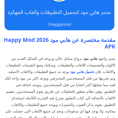
مقدمة مختصرة عن هابي مود 2026 Happy Mod
APK
يتميز واجهه
هابي مود
بزواج ستايل عالي وروعه في الشكل العديد من
الالوان والتصميمات للالعاب والتطبيقات. ويمكنك وضع التقييمات للتطبيقات
والالعاب. فان
تحميل هابي مود
يوجد به جميع التطبيقات والالعاب الاصليه.
وتم تجربتها من قبل المستخدمين المحترفين ويوجد اكثر من مود واحد لكل
لعبه مما يجعلها اكثر اعجابا من قبل المستخدمين. ويوجد اضافه في
التطبيق. وهي نظام متطور للتعليقات عن طريق يقوم المستخدمين. بتقييم
الالعاب بالاضافه الى كتاب التعليق نشرح فيه التجربه الكامله استخدام
التطبيق. يقوم بذكر العيوب والمميزات ويوجد جميع التطبيقات والالعاب
مجانيه. ولا يوجد فيها اي مدفوعات وتجد ان جميع الالعاب التي حصلت على
تقييمات من قبل المستخدمين. تضمن عمليات الاشتراك للاستمتاع بالتجربه