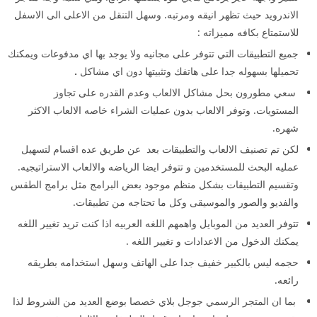
الاندرويد حيث تظهر انيقه ومرتبه. وسهل التنقل من الاعلى الى الاسفل
للاستمتاع بكافه مميزاته :
جميع التطبيقات التي تتوفر على مجانيه ولا يوجد بها اي مدفوعات ويمكنك
تحميلها بسهوله جدا على هاتفك وتثبيتها دون اي مشاكل
.
سعي مطورون بحل مشاكل الالعاب وعدم القدره على تجاوز
المستويات. وتوفر الالعاب بدون عمليات الشراء خاصه الالعاب الاكثر
شهره.
لكن تم تصنيف الالعاب والتطبيقات بعد عن طريق عده اقسام لتسهيل
عمليه البحث للمستخدمين و تتوفر ايضا الرياضه والالعاب الاستراتيجيه.
وتقسيم التطبيقات بشكل منظم موجود بعض البرامج مثل برامج الطقس
والفديو والصور والموسيقى وكل ما تحتاجه من تطبيقات.
تتوفر العديد من الموبايل واهمهم اللغه العربيه اذا كنت تريد تغيير اللغه
يمكنك الدخول من الاعدادات و تغيير اللغه .
حجمه ليس بالكبير خفيف جدا على الهاتف وسهل استخدامه بطريقه
رائعه.
بما ان المتجر الرسمي جوجل بلاي خصصا بوضع العديد من الشروط لذا