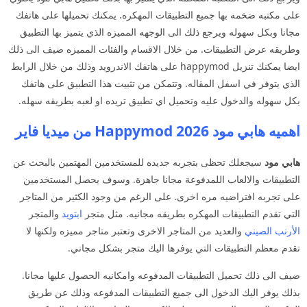
على مكتبه ضخمه بها جميع التطبيقات المهكره. يمكنك تحميلها على هاتفك
مجانا وبكل سهوله ويرجع ذلك الى الوجهه المميزه الذي يتميز بها التطبيق
وطريقه عرض التطبيقات. من خلال الاقسام والفئات المميزه ضيف الى ذلك
ايضا يمكنك تنزيل happymod على هاتفك الاندرويد وذلك من خلال الرابط
الذي يتوفر في اسفل المقاله. وتتمكن من تثبيت هذا التطبيق على هاتفك
بكل سهوله والدخول عليه وتحميل اي تطبيق تريده او لعبه بطريقه سهله.
اهميه هابي مود 2026 Happymod من ميديا فاير
هابي مود
سيجعلك تحظى بتجربه جديده للمستخدمين المهتمين بالبحث عن
التطبيقات والالعاب اللمدفوعة مجانا جاهزة. وسوف يحصل المستخدمين
على تجربه افتراضيه مره اخرى. على الرغم من وجود الكثير من المتاجر
التي تقدم التطبيقات المهكره بطريقه مجانيه. مثل متجر
ابتويد
والمتجر
الأرنب الصيني
والعديد من المتاجر الاخرى وتعتبر متاجر مميزه ولكنها لا
تقدم معظم التطبيقات التي يوفرها اليك متجر بشكل مجاني.
ضيف الى ذلك تحميل التطبيقات المدفوعه وامكانيه الحصول عليها مجانا.
بذلك يوفر اليك الدخول الى جميع التطبيقات المدفوعه وذلك عن طريق