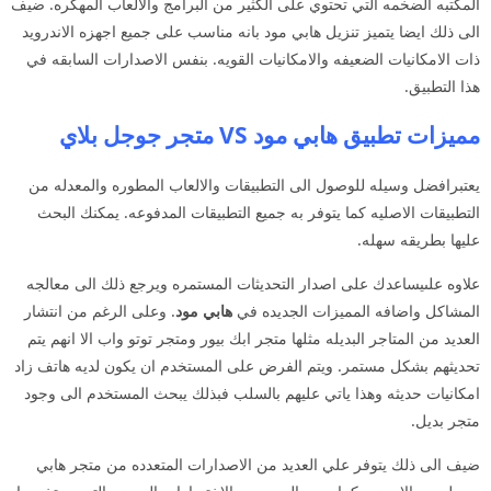
المكتبه الضخمه التي تحتوي على الكثير من البرامج والالعاب المهكره. ضيف
الى ذلك ايضا يتميز تنزيل هابي مود بانه مناسب على جميع اجهزه الاندرويد
ذات الامكانيات الضعيفه والامكانيات القويه. بنفس الاصدارات السابقه في
هذا التطبيق.
مميزات تطبيق هابي مود VS متجر جوجل بلاي
يعتبرافضل وسيله للوصول الى التطبيقات والالعاب المطوره والمعدله من
التطبيقات الاصليه كما يتوفر به جميع التطبيقات المدفوعه. يمكنك البحث
عليها بطريقه سهله.
علاوه علىيساعدك على اصدار التحديثات المستمره ويرجع ذلك الى معالجه
المشاكل واضافه المميزات الجديده في
هابي مود
. وعلى الرغم من انتشار
العديد من المتاجر البديله مثلها متجر ابك بيور ومتجر توتو واب الا انهم يتم
تحديثهم بشكل مستمر. ويتم الفرض على المستخدم ان يكون لديه هاتف زاد
امكانيات حديثه وهذا ياتي عليهم بالسلب فبذلك يبحث المستخدم الى وجود
متجر بديل.
ضيف الى ذلك يتوفر علي العديد من الاصدارات المتعدده من متجر هابي