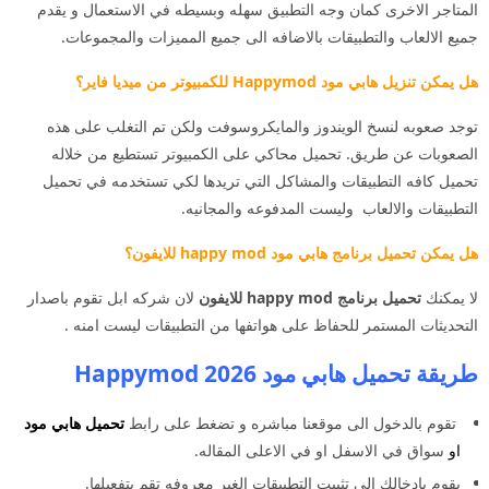
المتاجر الاخرى كمان وجه التطبيق سهله وبسيطه في الاستعمال و يقدم
جميع الالعاب والتطبيقات بالاضافه الى جميع المميزات والمجموعات.
هل يمكن تنزيل هابي مود Happymod للكمبيوتر من ميديا فاير؟
توجد صعوبه لنسخ الويندوز والمايكروسوفت ولكن تم التغلب على هذه
الصعوبات عن طريق. تحميل محاكي على الكمبيوتر تستطيع من خلاله
تحميل كافه التطبيقات والمشاكل التي تريدها لكي تستخدمه في تحميل
التطبيقات والالعاب وليست المدفوعه والمجانيه.
هل يمكن تحميل برنامج هابي مود happy mod للايفون؟
لا يمكنك
تحميل برنامج happy mod للايفون
لان شركه ابل تقوم باصدار
التحديثات المستمر للحفاظ على هواتفها من التطبيقات ليست امنه .
طريقة تحميل هابي مود 2026 Happymod
تقوم بالدخول الى موقعنا مباشره و تضغط على رابط
تحميل هابي مود
او
سواق في الاسفل او في الاعلى المقاله.
يقوم بادخالك الي تثبيت التطبيقات الغير معروفه تقم بتفعيلها.