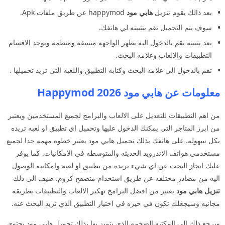
بعد ذالك يقوم تنزيل
هابي مود
happymod عن طريق ملفات Apk.
سوف يتم التحميل تقم بتثبيته لي هاتفك.
بعد تثبيته تقم بالدخول اليه يظهر الواجهه منسقه ومنظمة ويوجد الاقسام
التطبيقات والالعاب وعلامه البحث.
تقم بالدخول الي علامه البحث وكتابه التطبيق واللعبه التي تريد تحميلها .
معلومات عن هابي مود 2026 Happymod
من اهم التطبيقات للتعديل على الالعاب والبرامج لجميع المستخدمين ويعتبر
من ابرز المتاجر التي يمكنك الدخول عليها وتحميل اي تطبيق او لعبه تريده
بكل سهوله. على هاتفك بذلك تحميل هابي مود يعتبر خطوه مهمه جدا لجميع
مستخدمي هواتف الاندرويد الحديثه والمتوسطه في الامكانيات. كما يوفر
عليك انجاز البحث عن اي شيء تريده من تطبيق او لعبه وامكانيه الوصول
اليه من مصادر مختلفه عن طريق استخدام متصفح كروم. ضيف الى ذلك
تنزيل هابي مود
يعتبر من افضل البرامج تهكير الالعاب والتطبيقات بطريقه
مجانيه وسيجعلك تكون في حيره في اختيار التطبيق الذي تريد البحث عنه.
ويرجع ذلك الى المكتبه الضخمه الذي يتميز بها بذلك تحميل هابي مود يحتوي