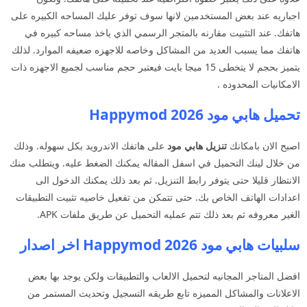
اجباريه عند بعض المستخدمين لانها سوف توفر عليك المساحه الكبيره على
هاتفك. عند التثبيت مقارنه بالمتجر الرسمي الذي ياخذ مساحه كبيره في
هاتفك مما يسبب العديد من المشاكل وخاصه للاجهزه ضعيفه الموارد. لذلك
يتميز بحجم لا يتخطى 15 ميجا بايت فيعتبر حجم مناسب لجميع الاجهزه ذات
الامكانيات المحدوده .
تحميل هابي مود 2026 Happymod
اصبح الان بامكانك
تنزيل هابي مود
على هاتفك الاندرويد بكل سهوله. وذلك
من خلال لينك التحميل في اسفل المقاله يمكنك الضغط عليه. ويتطلب منك
الانتظار قليلا حتى يتوفر رابط التنزيل. ثم بعد ذلك يمكنك الدخول الى
اعدادات الهاتف الخاص بك. حتى تتمكن من تفعيل خاصيه تثبيت التطبيقات
الغير معروفه ثم بعد ذلك تتم عمليه التحميل عن طريق ملفات APK.
سلبيات هابي مود 2026 Happymod اخر اصدار
افضل المتاجر المجانيه لتحميل الالعاب والتطبيقات ولكن يوجد بها بعض
الاعلانات والمشاكل المميزه تابع طريقه التسجيل وتحديث المستمر من