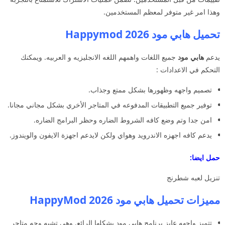
وهذا امر غير متوفر لمعظم المستخدمين.
تحميل هابي مود 2026 Happymod
يدعم
هابي مود
جميع اللغات واهمهم اللغه الانجليزيه و العربيه. ويمكنك
التحكم في الاعدادات :
تصميم واجهه وظهورها بشكل ممتع وجذاب.
توفير جميع التطبيقات المدفوعه في المتاجر الأخري بشكل مجاني مجانا.
امن جدا وتم وضع كافه الشروط الضاره وحظر البرامج الضاره.
يدعم كافه اجهزه الاندرويد وهواي ولكن لايدعم اجهزة الايفون والويندوز.
حمل ايضا:
تنزيل لعبه شطرنج
مميزات تحميل هابي مود 2026 HappyMod
تتميز واجهه عايز برنامج هابي مود بشكلها الرائع. وهي تشبه وجه متاجر