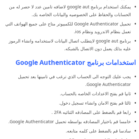
يمكنك استخدام برنامج google aut لاضافه تامين عدد لا حصر له من
الحسابات والحفاظ على الخصوصيه والبيانات الخاصه بك.
تحميل Google Authenticator للكمبيوتر متاح على جميع الهواتف التي
تعمل بنظام الاندرويد ونظام ios.
برنامج google aut لايتطلب اتصال البيانات لاستخدامه وانشاء الرموز
عليه بذلك يعمل دون الاتصال بالشبكه.
استخدامات برنامج Google Authenticator
يجب عليك التوجه الى الحساب الذي ترغب في تامينها بعد تحميل
Google Authenticator.
ثانيا قم بفتح الاعدادات الخاصه بالحساب.
ثالثا قم بفتح الامان وانشاء تسجيل دخول.
رابعا قم بالضغط على المصادقه الثنائيه 2FA .
خامسا قم باختيار المصادقه بواسطه تحميل Google Authenticator.
سادسا قم بالضغط على كلمه متابعه.