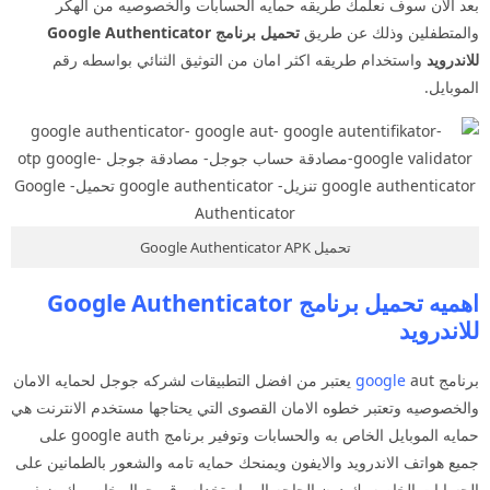
بعد الان سوف نعلمك طريقه حمايه الحسابات والخصوصيه من الهكر
والمتطفلين وذلك عن طريق
تحميل برنامج Google Authenticator
للاندرويد
واستخدام طريقه اكثر امان من التوثيق الثنائي بواسطه رقم
الموبايل.
تحميل Google Authenticator APK
اهميه تحميل برنامج Google Authenticator
للاندرويد
برنامج
google
aut يعتبر من افضل التطبيقات لشركه جوجل لحمايه الامان
والخصوصيه وتعتبر خطوه الامان القصوى التي يحتاجها مستخدم الانترنت هي
حمايه الموبايل الخاص به والحسابات وتوفير برنامج google auth على
جميع هواتف الاندرويد والايفون ويمنحك حمايه تامه والشعور بالطمانين على
الحسابات الخاصه بك دون الحاجه الى استخدام رقم جوال خاص بك ضيف