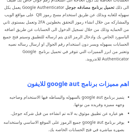
الى ذلك
تحميل برنامج مصادقه جوجل
Google Authenticator يعمل بكل
سهوله للغايه وبذلك عن طريق استخدام مسح رموز QR على مواقع الويب
والمشاركه من خلال انشاء رموز التحقق بخطوتين 2FA وتعمل بمستوى ثاني
من الحمايه وذلك من خلال تسجيل الدخول الى الحسابات عن طريق اضافه
الباسورد الخاص بك وادخال الرمز الذي يتم ارساله للتطبيق وسيتم فتح جميع
الحسابات بسهوله ويسر دون استخدام رقم الجوال او ارسال رساله نصيه
وتعتبر من ابرز المميزات التي تتوفر في تحميل برنامج Google
Authenticator للاندرويد.
اهم مميزات برنامج google aut للايفون
يتميز برنامج google aut بالسهوله والبساطه فيها الاستخدام وصاحبه
وجهه مميزه وفريده من نوعها.
هو عباره عن تطبيق موثوق به لانه تم انشاءه من قبل شركه جوجل.
يوفر برنامج google aut جميع الرموز على الموقع الاساسي واستخدامه
بصوره مباشره في فتح الحسابات الخاصه بك.