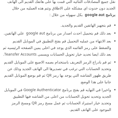
نقل جميع المصادقات الثنائيه التي قمت بها على هاتفك القديم الى الهاتف
الجديد دون حدوث اي مشكله على الاطلاق وتتم هذه العمليه من خلال
برنامج google aut
بكل سهوله من خلال :
قم بتجهيز الهاتفين القديم والجديد.
بعد ذلك قم بتحميل احدث اصدار من برنامج google aut علي الهاتفين.
بعد الانتهاء من عمليه التحميل قم بفتح التطبيق في الموبايل القديم
والضغط على رمز القائمه الذي يوجد في اعلى يمين الصفحه الرئيسيه ثم
بعد ذلك ايضا تحديد خيار تحويل الحسابات ويسمى Teansfer Accounts.
ثم قم بادراج الرمز التعريف باستخدام بصمه الاصبع على الموبايل القديم
وتحديد الحسابات التي ترغب في تصديرها الى الهاتف الجديد وذلك عن
طريق ظهور الشاشه التي يوجد بها رمز QR ثم قم بوضع الموبايل القديم
جانبا على هذا الوضع.
واخيرا في النهايه قم بفتح برنامج Google Authenticator في الموبايل
الجديد وتحديد تحويل الحسابات من اعلى من الشاشه فيها التطبيق
وتحديد خيار استيراد الحسابات ثم عمل مسح رمز QR ومسح الرمز
الموجود على الهاتف القديم.