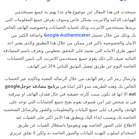
سنتحدث في هذا المقال عن موضوع هام جدا يهتم به جميع مستخدمي
الهواتف الذكيه والانترنت بشكل خاص وسوف نعرض جميع المعلومات التي
يريدها مستخدمي الانترنت وذلك لحمايه الحسابات وخصوصيه الهاتف الخاص
بك وذلك من خلال تحميل
Google Authenticator
واضافه الكثير من
الامان والخصوصيه باكبر قدر ممكن من خلال هذا التطبيق والذي يعتبر احد
اشهر طرق الامانه التي تعتمد على التحقق بخطوتين وتعرف باسم المصادقه
الثنائيه ضيف الى ذلك يقوم جميع مستخدمي الانترنت الى تامين الحسابات
الخاصه اليوم عن طريق تفعيل التوثيق الثنائي 2FA عبر الهاتف.
وارسال رمز الى رقم الهاتف من خلال الرساله النصيه وتاكيده عبر الحساب
الخاص بك وهذه الطريقه تبدو اكثر امانا في
برنامج مصادقه جوجلgoogle
aut
الا انها قد تكون سبب كارثه حقيقيه في حال فقدان الهاتف او سرقته
في يد شخص غير امن فسوف يقوم بفتح جميع الحسابات التي توجد على
الهاتف والتعرف على جميع البيانات والمعلومات والصور والرسائل الشخصيه
الخاصه بك ويسبب ايذاء اليك وينطبق هذا الامر اكثر على الفتيات عند
الاطلاع على الصور الخاصه بهم ويقوموا باستغلال الفتيات عن طريق
استخدام اسلوب التهديد للبيانات والصور الخاصه به ولكن لا تقلق عزيزي