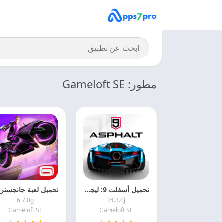
مطور: Gameloft SE
تحميل أسفلت 9: ليجندز 2026 Asphalt 9: Legends APK اخر اصدار مجانا
6.7.0g
24.3.0j
Gameloft SE
Gameloft SE