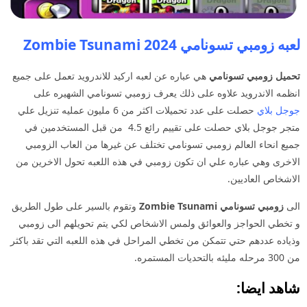
لعبه زومبي تسونامي 2024 Zombie Tsunami
تحميل زومبي تسونامي
هي عباره عن لعبه اركيد للاندرويد تعمل على جميع
انظمه الاندرويد علاوه على ذلك يعرف زومبي تسونامي الشهيره على
جوجل بلاي
حصلت على عدد تحميلات اكثر من 6 مليون عمليه تنزيل علي
متجر جوجل بلاي حصلت على تقييم رائع 4.5 من قبل المستخدمين في
جميع انحاء العالم زومبي تسونامي تختلف عن غيرها من العاب الزومبي
الاخرى وهي عباره علي ان تكون زومبي في هذه اللعبه تحول الاخرين من
الاشخاص العاديين.
الى
زومبي تسونامي Zombie Tsunami
وتقوم بالسير على طول الطريق
و تخطي الحواجز والعوائق ولمس الاشخاص لكي يتم تحويلهم الى زومبي
وذياده عددهم حتي تتمكن من تخطي المراحل في هذه اللعبه التي تقد باكثر
من 300 مرحله مليئه بالتحديات المستمره.
شاهد ايضا: