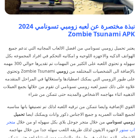
نبذة مختصرة عن لعبه زومبي تسونامي 2024
Zombie Tsunami APK
يعتبر تحميل زومبي تسونامي من افضل الالعاب المجانيه التي تدعم جميع
الهواتف الذكيه والاجهزه اللوحيه و امكانيه التحكم في افراد المجموعه بكل
سهوله و تحتوي اللعبه على الكثير من المهمات تم تقديرها حوالي 300 مهمه
بالإضافة الى الشخصيات المختلفه من
زومبي
Zombie Tsunami وتحتوي
على طيور الزومبي التي يمكنك اصطيادها واستغلالها في المراحل المتقدمه
علاوه على ذلك تتميز لعبه زومبي تسونامي ان تقوم من خلالها بجمع العملات
الذهبيه اثناء مهاجمه الاشخاص والمدينه حتى تتمكن من شراء
القوي الإضافية وايضا تتمكن من ترقيه اللعبه لذلك تم تصنيفها بانها مناسبه
لجميع الفئات العمريه و جميع الاجناس ذكور واناث ويمكنك ايضا
تحميل
زومبي تسونامي
من خلال متجر جوجل بلاي بكل سهوله او من خلال
متجر
اب ستور
لاجهزه الايفون لذلك طريقه اللعب سهله جدا من خلال مهاجمه
الاشخاص الذي تقابلهم في طريقك وإلتهامهم دون استثناء احد حتى تتمكن