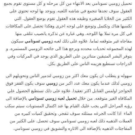
تحميل زومبي تسونامي بعد الانتهاء من كل مرحله و كل مستوى تقوم بجمع
العقول سوف تجدها تتجمع في شاشه اللعبه. ويوجد بها لوحه تحتوي على
الكثير من الخلايا الصغيره وظيفه هذه العقول تقوم بوضع العقول. التي
تكسبها هناك وتكتمل وتوضع على لوحه اخرى وهكذا تحصل على المكافئات
في كل مره تملا بها اللوحه. وهي عباره عن تذكره يانصيب تتلقى منها
مفاجاه غير متوقعه تماما. علاوه على ذلك لعبه
زومبي تسونامي
سيكون
لهذه المجموعه تحديات محدده ويرجع هذا الى جائحه الزومبي المستمره. و
يتوفر البشر المتبقين متناثرين على الطريق الذي يوجد في المركبات وفي
الدراجات تستطيع هزيمه الناس على الطريق بكل.
سهوله و يتطلب ان يكون معك اكثر من زومبي لتدمير الناس وتحويلهم الى
زومبي لذلك عندما يكون معك عدد اكبر من
زومبي
سوف يكون القفز فوق
الحواجز اولمس القنابل اكثر تعقيدا. علاوه على ذلك تستطيع الحصول علي
المكافاه الغير متوقعه. من خلال
تحميل لعبه زومبي تسونامي
بالإضافة الى
رؤيه المراحل التي يجب عليك القيام بها عند اكتمال المستويات سيتم سكب
الماء اذا كانت الجرعه ممتلئه سوف تنفجر. وتحقيق كميات كبيره من
العملات الذهبيه ذلك لعبه زومبي تسونامي سوف تحصل. على الكثير من
المفاجئات الذهبيه بالإضافة الى الاثاره والتشويق في زومبي تسونامي.