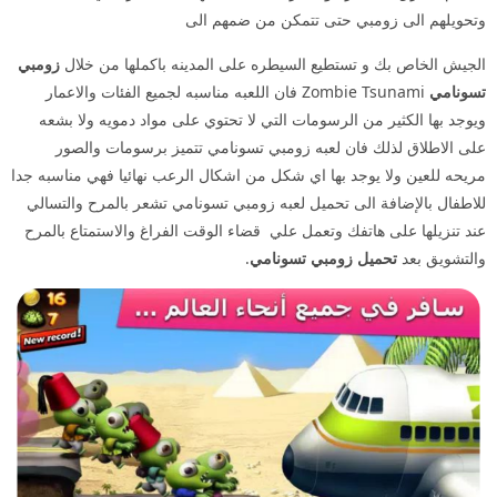
وتحويلهم الى زومبي حتى تتمكن من ضمهم الى
الجيش الخاص بك و تستطيع السيطره على المدينه باكملها من خلال
زومبي
تسونامي
Zombie Tsunami فان اللعبه مناسبه لجميع الفئات والاعمار
ويوجد بها الكثير من الرسومات التي لا تحتوي على مواد دمويه ولا بشعه
على الاطلاق لذلك فان لعبه زومبي تسونامي تتميز برسومات والصور
مريحه للعين ولا يوجد بها اي شكل من اشكال الرعب نهائيا فهي مناسبه جدا
للاطفال بالإضافة الى تحميل لعبه زومبي تسونامي تشعر بالمرح والتسالي
عند تنزيلها على هاتفك وتعمل علي قضاء الوقت الفراغ والاستمتاع بالمرح
والتشويق بعد
تحميل زومبي تسونامي
.