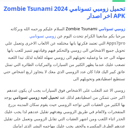
تحميل زومبي تسونامي 2024 Zombie Tsunami
APK اخر اصدار
زومبي تسونام
ي
Zombie Tsunami
السلام عليكم ورحمه الله وبركاته
مرحبا بكم متابعينا الكرام نتحدث اليوم عن
زومبي تسونامي
Apps7pro التي تعتمد فكرتها بانها مختلفه عن الالعاب الاخرى وتعمل علي
تحويل جميع الاشخاص الى زومبي والتحكم فيهم وقيادتهم تتميز للعب بانها
سهله الى حد ما وعمليه تحويلهم الى زومبي سهله للغايه لذلك تبدا اللعبه
تصعب عليك عندما يظهر الكثير من السيارات والمركبات الطائره التي تمثل
عائق كبير اليك فاذا كان عدد الزومبي الذي معك لا يتجاوز اربع اشخاص حتي
تستطيع اصطيادهم وتحويلهم الى
زومبي الا عند التغلب على الاشخاص فوق السيارات يجب ان يكون عددهم
اكبر حتى تتمكن من اصطيادهم لذلك عند
تحميل لعبه زومبي تسونامي
يوجد
بها الكثير من العقبات التي تواجه الزومبي حيث يقوم سكان المدينه بزرع
المتفجرات ولالغام في طريق الزومبي وهدفهم تقليل عددهم لذا يجب عليك
الحذر اثناء اللعب ومن اشهر العقبات التي تقابل الزومبي وتعمل على تقليل
عددهم الطرق المكسره والحفر يجب عليك مهاجمه البشر الذي امامك