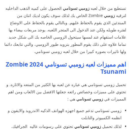
تستطيع من خلال لعبه
زومبي تسونامي
الحصول على كميه الذهب الداخليه
لترقيه
زومبي
Zombie الخاص بك لذلك سوف يكون لديك اثنان من
المبتدئين الذي يقوم بالحفاظ عليهم. وبالتالي يقوم بالحفاظ على الاوضاع
لفتره طويله ولكن عند الدخول الى المتجر اللعبه. يوجد مربعات بيضاء بها
علامات استفهام عند لمسها سيتحول الزومبي الخاصه بك الى شكل جديد
تماما علاوه على ذلك يقوم المطور بتزويد طيور الزومبي. والتي تتابعك دائما
ولها تاثيرات بصوره كبيرا من خلال لعبه زومبي تسونامي.
اهم مميزات لعبه زومبي تسونامي 2024 Zombie
Tsunami
تحميل زومبي تسونامي هي عباره عن لعبه بها الكثير من المتعه والاثاره. و
تحتوي على مميزات وخصائص رائعه جعلتها الافضل بين الالعاب ومن اهم
المميزات في
زومبي تسونامي
هي :
زومبي تسونامي تدعم جميع اجهزه الهواتف الذكيه الاندرويد والايفون و
انظمه الكمبيوتر والتابلت
لذلك تحميل
زومبي تسونامي
تحتوي على رسومات عاليه الجرافيك.