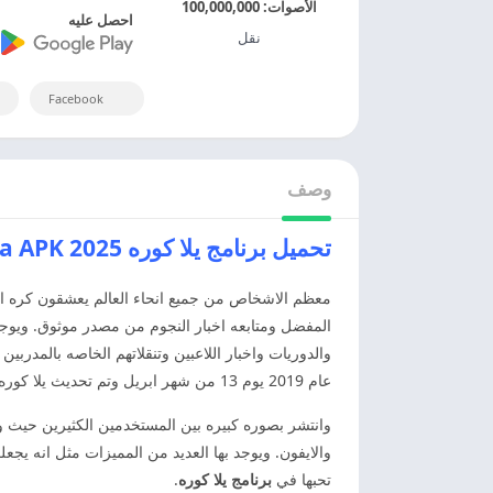
الأصوات:
100,000,000
احصل عليه
نقل
Facebook
وصف
تحميل برنامج يلا كوره 2025 Yallakora APK اخر اصدار مجانا
معظم الاشخاص من جميع انحاء العالم يعشقون كره الق
المفضل ومتابعه اخبار النجوم من مصدر موثوق. ويوجد
والدوريات واخبار اللاعبين وتنقلاتهم الخاصه بالمدربي
عام 2019 يوم 13 من شهر ابريل وتم تحديث يلا كوره تاريخ 25 اكتوبر عام 2025.
وانتشر بصوره كبيره بين المستخدمين الكثيرين حيث
والايفون. ويوجد بها العديد من المميزات مثل انه ي
تحبها في
برنامج يلا كوره
.