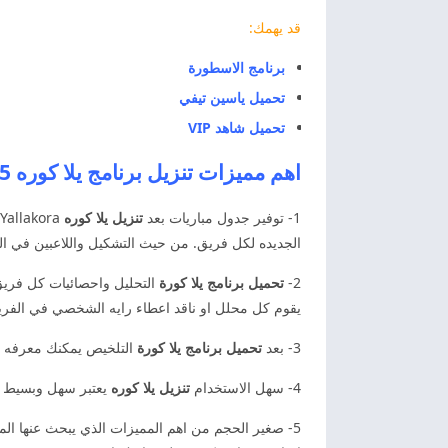
قد يهمك:
برنامج الاسطورة
تحميل ياسين تيفي
تحميل شاهد
VIP
اهم مميزات تنزيل برنامج يلا كوره 2025 Yallakora APK
1- توفير جدول مباريات بعد
تنزيل يلا كوره
الجديده لكل فريق. من حيث التشكيل واللاعبين في ال
2-
تحميل برنامج يلا كورة
التحليل واحصائيات كل فريق
يقوم كل محلل او ناقد اعطاء رايه الشخصي في الفريق 
3- بعد
تحميل برنامج يلا كورة
التلخيص يمكنك معرفه تلخ
4- سهل الاستخدام
تنزيل يلا كوره
يعتبر سهل وبسيط في
5- صغير الحجم من اهم المميزات الذي يبحث عنها المستخدم هو حجم الملف او حجم التطبيق الذي يريد تنزيله واذا كان يريد اخلاء مساحه على هاتفه ام لا اذا قمت