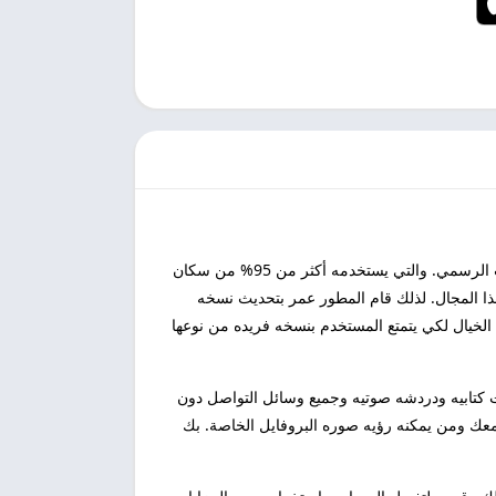
WhatsApp Red هو برنامج معدل ومتطور من قبل المتطور عمر فأصبح الكل يعرف ما هو تطبيق واتساب الرسمي. والتي يستخدمه أكثر من 95% من سكان
ذا المجال. لذلك قام المطور عمر بتحديث نسخه
الخيال لكي يتمتع المستخدم بنسخه فريده من نوعها
كتابيه ودردشه صوتيه وجميع وسائل التواصل دون
تواصل معك ومن يمكنه رؤيه صوره البروفايل الخاصة. بك