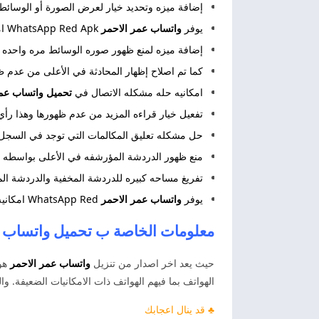
إضافة ميزه وتحديد خيار لعرض الصورة أو الوسائ
يوفر
واتساب عمر الاحمر
WhatsApp Red Apk امكانيه تحكم الشخص المرسل بأن يري الصورة مره واحده فقط.
إضافة ميزه لمنع ظهور صوره الوسائط مره واحده
كما تم اصلاح إظهار المحادثة في الأعلى من عدم 
امكانيه حله مشكله الاتصال في
تحميل واتساب عم
تفعيل خيار قراءه المزيد من عدم ظهورها وهذا رأ
حل مشكله تعليق المكالمات التي توجد في السجل
منع ظهور الدردشة المؤرشفه في الأعلى بواسطه ب
تفريغ مساحه كبيره للدردشة المخفية والدردشة الم
يوفر
واتساب عمر الاحمر
WhatsApp Red امكانيه إنشاء فيديوهات خاصه بالاستوري بمساحة كبيره تصل الي ٤٠ ثانيه في واتس اب عمر الاحمر.
معلومات الخاصة ب تحميل
واتساب ع
حيث يعد اخر اصدار من تنزيل
واتساب عمر الاحمر
الهواتف بما فيهم الهواتف ذات الامكانيات الضعيفة. وال
♣ قد ينال اعجابك