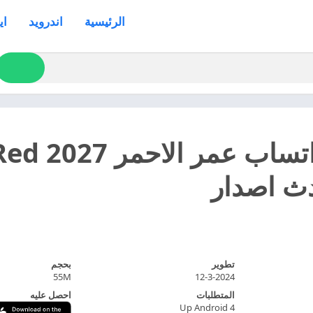
الرئيسية
اندرويد
اي
تحميل وات
تطوير
بحجم
55M
12-3-2024
المتطلبات
احصل عليه
Up Android 4