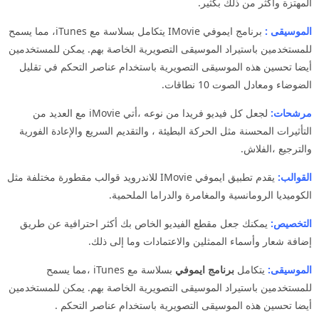
المهتزة وأكثر من ذلك بكثير.
الموسيقى :
برنامج ايموفي IMovie يتكامل بسلاسة مع iTunes، مما يسمح
للمستخدمين باستيراد الموسيقى التصويرية الخاصة بهم. يمكن للمستخدمين
أيضا تحسين هذه الموسيقى التصويرية باستخدام عناصر التحكم في تقليل
الضوضاء ومعادل الصوت 10 نطاقات.
مرشحات:
لجعل كل فيديو فريدا من نوعه ،أتي iMovie مع العديد من
التأثيرات المحسنة مثل الحركة البطيئة ، والتقديم السريع والإعادة الفورية
والترجيع ،الفلاش.
القوالب:
يقدم تطبيق ايموفي IMovie للاندرويد قوالب مقطورة مختلفة مثل
الكوميديا الرومانسية والمغامرة والدراما الملحمية.
التخصيص:
يمكنك جعل مقطع الفيديو الخاص بك أكثر احترافية عن طريق
إضافة شعار وأسماء الممثلين والاعتمادات وما إلى ذلك.
الموسيقى:
يتكامل
برنامج ايموفي
بسلاسة مع iTunes ،مما يسمح
للمستخدمين باستيراد الموسيقى التصويرية الخاصة بهم. يمكن للمستخدمين
أيضا تحسين هذه الموسيقى التصويرية باستخدام عناصر التحكم .