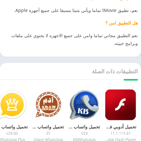
نعم، تطبيق IMovie تماما ويأتي مثبتا مسبقا على جميع أجهزة Apple.
هل التطبيق امن ؟
نعم التطبيق مجاني تماما وامن على جميع الاجهزه لا يحتوي على ملفات
وبرامج خبيثه.
التطبيقات ذات الصلة
تحميل أدوبي فلاش بلاير 2027 Adobe Flash Player APK اخر اصدار
تحميل واتساب الكاسر 2027 KBWhatsApp APK اخر اصدار
تحميل واتساب ادم 2027 Whatsapp Adam اخر اصدار
v28.00
35
V24
11.1.115.81
WhatsApp Plus
Adam WhatsApp
KBWhatsApp
Adobe Flash Player