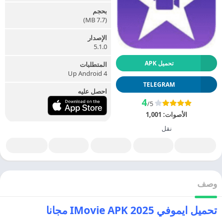
بحجم
(7.7 MB)
الإصدار
5.1.0
تحميل APK
المتطلبات
Up Android 4
TELEGRAM
احصل عليه
4
/5
الأصوات:
1,001
نقل
وصف
تحميل ايموفي 2025 IMovie APK مجانا