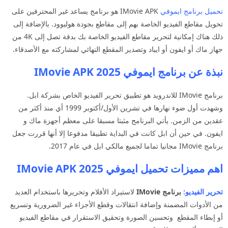
تحميل برنامج ايموفي
IMovie APK هو برنامج يساعد غير المحترفين على
تحويل مقاطع الفيديو الخاصة بهم إلى مقاطع بجودة هوليوود. بالإضافة إلى
ذلك هناك إمكانية لتحرير مقاطع الفيديو الخاصة بك بدقة تصل إلى 4K من
جهاز ماك أو ايفون أو ايباد وتصدير المقطع النهائي لمشاركته مع الأصدقاء.
نبذة عن برنامج ايموفي 2025 IMovie APK
برنامج IMovie للاندرويد هو تطبيق تحرير الفيديو الخاص بشركة ابل.
وشهدت أول ضوء نهارها في تشرين الأول/أكتوبر 1999 أي منذ أكثر من
عقدين من الزمن. يأتي البرنامج مثبتا مسبقا على معظم أجهزة ماك و
ايفون. في حين أن ابل كانت في البداية تطبيقا مدفوعا إلا أنها قررت جعل
برنامج IMovie مجانيا تماما لجميع مالكي ابل في عام 2017.
اهم مميزات تحميل ايموفي 2025 IMovie APK
تحرير الفيديو:
برنامج IMovie
لاستيراد الأفلام وتحريرها باستخدام العديد
من الأدوات المضمنة وإضافة انتقالات وقطع الأجزاء غير الضرورية وتسريع
أو إبطاء المقطع وتحسين الصورة وتحقيق الاستقرار في مقاطع الفيديو