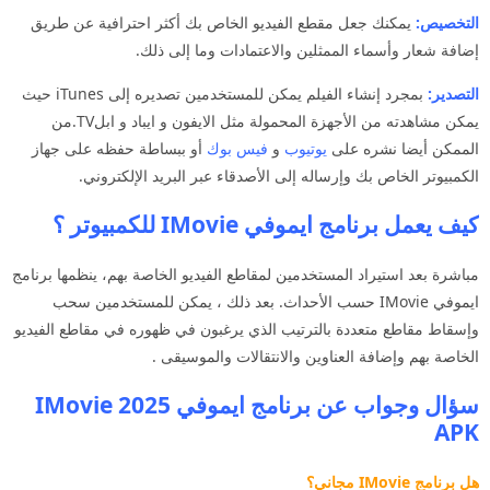
التخصيص:
يمكنك جعل مقطع الفيديو الخاص بك أكثر احترافية عن طريق
إضافة شعار وأسماء الممثلين والاعتمادات وما إلى ذلك.
التصدير:
بمجرد إنشاء الفيلم يمكن للمستخدمين تصديره إلى iTunes حيث
يمكن مشاهدته من الأجهزة المحمولة مثل الايفون و ايباد و ابلTV.من
الممكن أيضا نشره على
يوتيوب
و
فيس بوك
أو ببساطة حفظه على جهاز
الكمبيوتر الخاص بك وإرساله إلى الأصدقاء عبر البريد الإلكتروني.
كيف يعمل
برنامج ايموفي
IMovie للكمبيوتر ؟
مباشرة بعد استيراد المستخدمين لمقاطع الفيديو الخاصة بهم، ينظمها برنامج
ايموفي IMovie حسب الأحداث. بعد ذلك ، يمكن للمستخدمين سحب
وإسقاط مقاطع متعددة بالترتيب الذي يرغبون في ظهوره في مقاطع الفيديو
الخاصة بهم وإضافة العناوين والانتقالات والموسيقى .
سؤال وجواب عن برنامج ايموفي 2025 IMovie
APK
هل برنامج IMovie مجاني؟