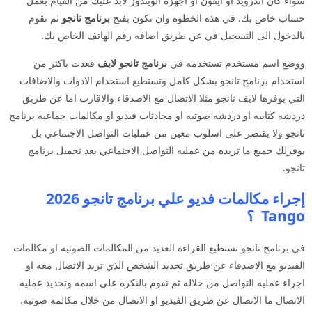
سواء كان اندرويد او ايفون او اجهزه الويندوز لابد عليك من القيام بعمل
حساب خاص بك. في هذه الخطوه وان تكون بفتح
برنامج تانجو
ثم تقوم
بالدخول الى التسجيل في عن طريق اضافه رقم الهاتف الخاص بك.
ووضع اسم مستخدم تستخدمه في
برنامج تانجو لايف
قعدت باكثر من
استخدام برنامج تانجو بشكل كامل وتستطيع استخدام الادوات والاضافات
التي يوفرها لايف تانجو مثلا الاتصال مع الاصدقاء والاقارب اما عن طريق
دردشه كتابيه او دردشه صوتيه او محادثات فيديو او مكالمات جماعيه برنامج
تانجو ولا يقتصر على اسلوب معين من عمليات التواصل الاجتماعي بل
يوفرلك جميع ما تريده من عمليه التواصل الاجتماعي بعد تحميل برنامج
تانجو.
إجراء مكالمات فديو علي برنامج تانجو 2026
Tango ؟
في برنامج تانجو تستطيع القراءه العديد من المكالمات الصوتيه او مكالمات
الفيديو مع الاصدقاء عن طريق تحديد الشخص الذي تريد الاتصال معه او
اجراء عمليه التواصل من خلاله ثم تقوم بالنكره على اسمه وتحديد عمليه
الاتصال ما الاتصال عن طريق الفيديو او الاتصال من خلال مكالمه صوتيه.