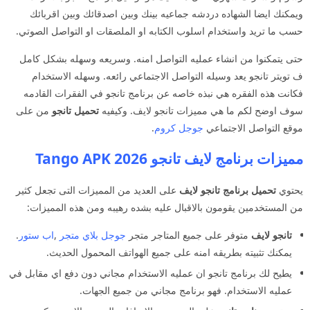
ويمكنك ايضا الشهاده دردشه جماعيه بينك وبين اصدقائك وبين اقربائك
حسب ما تريد واستخدام اسلوب الكتابه او الملصقات او التواصل الصوتي.
حتى يتمكنوا من انشاء عمليه التواصل امنه. وسريعه وسهله بشكل كامل
ف تويتر تانجو يعد وسيله التواصل الاجتماعي رائعه. وسهله الاستخدام
فكانت هذه الفقره هي نبذه خاصه عن برنامج تانجو في الفقرات القادمه
سوف اوضح لكم ما هي مميزات تانجو لايف. وكيفيه
تحميل
تانجو
من على
موقع التواصل الاجتماعي
جوجل كروم
.
مميزات برنامج لايف تانجو 2026 Tango APK
يحتوي
تحميل برنامج تانجو لايف
على العديد من المميزات التى تجعل كثير
من المستخدمين يقومون بالاقبال عليه بشده رهيبه ومن هذه المميزات:
تانجو لايف
متوفر على جميع المتاجر متجر
جوجل بلاي متجر
,
اب ستور
.
يمكنك تثبيته بطريقه امنه على جميع الهواتف المحمول الحديث.
يطيح لك برنامج تانجو ان عمليه الاستخدام مجاني دون دفع اي مقابل في
عمليه الاستخدام. فهو برنامج مجاني من جميع الجهات.