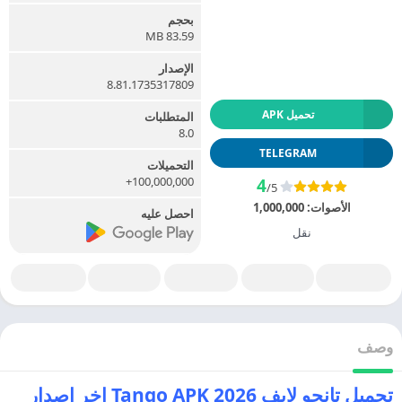
بحجم
83.59 MB
الإصدار
8.81.1735317809
تحميل APK
المتطلبات
8.0
TELEGRAM
التحميلات
100,000,000+
4
/5
الأصوات:
1,000,000
احصل عليه
نقل
وصف
تحميل تانجو لايف 2026 Tango APK اخر اصدار