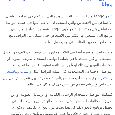
مجانا
تانجو
Tango من احد التطبيقات الشهيره التي تستخدم في عمليه التواصل
الاجتماعي بين الاشخاص والتي اصبحت اداه لا غنى عنها في عمليه التواصل
الاجتماعي هل هو تطبيق
تانجو لايف
Tango فيعد هذا التطبيق من اشهر
برامج التي يستعين بها الكثير من الاشخاص حتى تتمكن من التواصل مع
الاشخاص الاخرين المتاحه في جميع دول العالم.
والأشخاص المتوفره أيضا في البلاد المجاوره يعد موقع تانجو لايف من افضل
التطبيقات واكثر مستخدما في عمليه التواصل استخدام طريقه الصوت او
مكالمات الفيديو ويمتلك ايضا برنامج تانجو تصنيفها عالميا بما تطبيقات
التواصل الاجتماعي المستخدمه في عمليه التواصل مثل
و
اتساب
و
ماسنجر
و
انستغرام
وفيسبوك طب مهمت برنامج تانجو هو تسهيل عمليه التواصل بين
الاشخاص والرفاق بعدهم بين بعض في اي مكان في العالم.
فيمكنك التواصل باستخدام الرسائل الكتابيه او الرسائل الصوتيه او عن
طريق المكالمات المباشره مثل المكالمات الهاتفيه يوجد ايضا ذلك في
تحميل
برنامج
تانجو لايف
كل هذا يحدث دون دفع اي تكاليف او دفع اي
رسوم واشتراك شهري فكل ما عليك هو توصيل برنامج تانجو بالانترنت