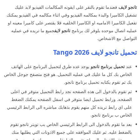
تانجو لايف
فعندما تقوم بالنقر على ايقونه المكالمات الفيديو لابد عليك
تشغيل الكاميرا والبدء بمكالمه الفيديو وفي اثناء مكالمه في الفيديو يمكنك
تفعيل الكاميرا الاماميه او الكاميرا الخلفيه فلا يقتصر على كاميرا معينه او
عمليه اتصال موحده بلوفر لك برنامج
تانجو لايف
جميع ما تريده في عمليه
التواصل مع الاشخاص.
تحميل تانجو لايف 2026 Tango
عند
تحميل برنامج تانجو
يوجد عده طرق لتحميل البرنامج على الهاتف
الخاص بك كل ما عليك في عمليه التحميل. هو فتح متصفح جوجل الخاص
بك ثم تقوم بكتابه تحميل برنامج تانجو.
ثم تقوم بالدخول الى هذه الصفحه نجد رابط التحميل متوفر في اعلى
الصفحه. ورابط تحميل ايضا متوفر في اسفل الصفحه يمكنك الضغط
على اي رابط تريده كل منهم يقوم بذهابك مباشره الى الرابط الرئيسي
الخاص ب برنامج تانجو.
بعد ما تقوم بالدخول الى الرابط الرئيسي الخاص بب تويتر تانجو تقوم
بالضغط عليه. ثم عليك الموافقه على جميع الاذونات التي يطلبها منك
ومن هذه الاذونات السماح بتثبيت التطبيقات من مصادر غير معروفه