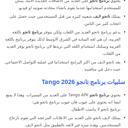
يحتوي
برنامج تانجو
على العديد من الاضافات الجديده الاتيه. يمكن
للمستخدم استخدامها عندما تقوم بانشاء محادثه صوتيه او فيديو.
يمتلك
تانجو لايف
شعبيه كبيره من قبل المستخدمين حيث حصل على
اعجاب كثير من الناس.
يدعم برنامج تانجو العديد من اللغات ولكن يتوفر
برنامج تانجو
باللغه
العربيه. ان هي لغه الساده في الشرق الاوسط لذلك يتوفر برنامج باللغه
العربيه ويمكنك استخدام اللغه التي تريدها لان برنامج تانجو يوفر العديد
من اللغات.
يعد تانجو لايف من اكثر البرامج استخداما في عمليه التواصل الاجتماعي.
حيث دخل في منافسه .
سلبيات برنامج تانجو 2026 Tango
يحتوي
برنامج تانجو
Tango APK على العديد من المميزات. وهذا لا يمنع
ايضا انه يحتوي على عيوب فان عيوب برنامج تانجو هي:
برنامج تانجو لا يناسب الاطفال.
يمتلك لايف تانجو على العديد من الاعلانات المزعجه التي تقوم بازعاج
المستخدمين. وهذه ميزه غير لائقه بالتطبيق مثل تانجو لايف.