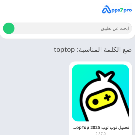
ضع الكلمة المناسبة: toptop
تحميل توب توب 2025 TopTop للاندرويد اخر اصدار مجانا
2.37.0