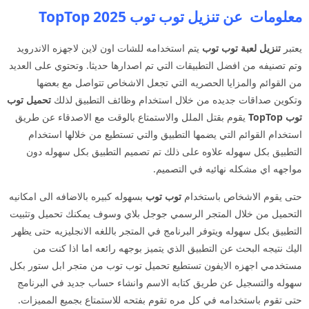
معلومات عن تنزيل توب توب 2025 TopTop
يعتبر
تنزيل لعبة توب توب
يتم استخدامه للشات اون لاين لاجهزه الاندرويد
وتم تصنيفه من افضل التطبيقات التي تم اصدارها حديثا. وتحتوي على العديد
من القوائم والمزايا الحصريه التي تجعل الاشخاص تتواصل مع بعضها
وتكوين صداقات جديده من خلال استخدام وظائف التطبيق لذلك
تحميل توب
توب TopTop
يقوم بقتل الملل والاستمتاع بالوقت مع الاصدقاء عن طريق
استخدام القوائم التي يضمها التطبيق والتي تستطيع من خلالها استخدام
التطبيق بكل سهوله علاوه على ذلك تم تصميم التطبيق بكل سهوله دون
مواجهه اي مشكله نهائيه في التصميم.
حتى يقوم الاشخاص باستخدام
توب توب
بسهوله كبيره بالاضافه الى امكانيه
التحميل من خلال المتجر الرسمي جوجل بلاي وسوف يمكنك تحميل وتثبيت
التطبيق بكل سهوله ويتوفر البرنامج في المتجر باللغه الانجليزيه حتى يظهر
اليك نتيجه البحث عن التطبيق الذي يتميز بوجهه رائعه اما اذا كنت من
مستخدمي اجهزه الايفون تستطيع تحميل توب توب من متجر ابل ستور بكل
سهوله والتسجيل عن طريق كتابه الاسم وانشاء حساب جديد في البرنامج
حتى تقوم باستخدامه في كل مره تقوم بفتحه للاستمتاع بجميع المميزات.