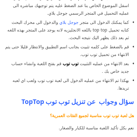
اسفل الموضوع الخاص بنا عند الضغط عليه يتم توجيهك مباشره الى
عمليه التحميل في المتجر الرسمي جوجل بلاي.
كما يمكنك الدخول الى متجر
جوجل بلاي
والدخول الى محرك البحث
كتابه تحميل top top باللغه الانجليزيه لانه يوجد على المتجر بهذه اللغه
ثم بعد ذلك يظهر اليك نتيجه البحث.
قم بالضغط على كلمه تثبيت بجانب اسم التطبيق والانتظار قليلا حتى يتم
الانتهاء من تحميل توب توب.
بعد الانتهاء من عمليه التثبيت
توب توب
قم بفتح اللعبة وانشاء حساب
جديد خاص بك .
بهكذا تم الانتهاء من عمليه الدخول الى لعبة توب توب ولعب اي لعبه
تريدها.
سؤال وجواب عن تنزيل
توب توب TopTop
هل لعبة توب توب مناسبة لجميع الفئات العمرية؟
نعم بكل تأكيد اللعبة مناسبة للكبار والصغار.