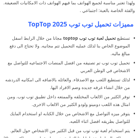
ولهذا تعتبر مناسبة لجميع الهواتف بما فيهم الهواتف ذات الامكانيات الضعيفة.
والفئة الخاصة بالعبة: اجتماعي .
مميزات تحميل توب توب 2025 TopTop
تستطيع
تحميل لعبة توب توب toptop
مجانا من خلال الرابط اسفل
الموضوع الخاص بنا لذلك عمليه التحميل تتم مجانيه. ولا تحتاج الى دفع
مبالغ ماليه.
تحميل توب توب تم تصنيفه من افضل المنصات الاجتماعيه للتواصل مع
الاشخاص في الوطن العربي
لذلك تستطيع اللعب مع الاصدقاء. والعائله بالاضافه الى امكانيه الدردشه
من خلال انشاء غرفه جديده وضم الافراد اليها.
توفر الكثير من الالعاب المختلفه والممتعه داخل تطبيق توب توب. ومن
امثال هذه اللعب دومينو ولودو الكثير من الالعاب الاخرى.
يتوفر ميزه التواصل مع الاشخاص من خلال الكتابه او استخدام المايك
للتواصل بطريقه افضل اثناء اللعبه.
يتم استخدام لعبة توب توب من قبل الكثير من الاشخاص حول العالم.