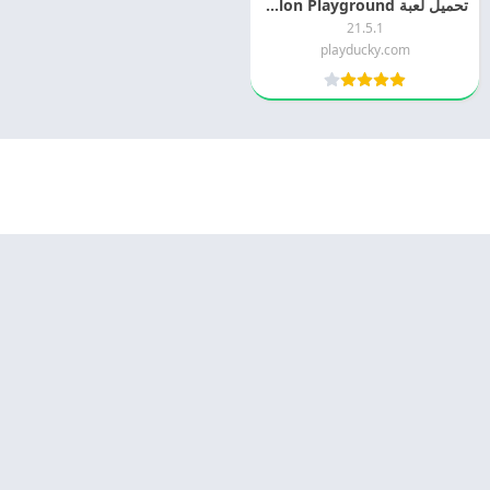
تحميل لعبة Melon Playground مهكره 2025 اخر اصدار
21.5.1
playducky.com
© 2025 - كل الحقوق محفوظة -
Appyn Theme