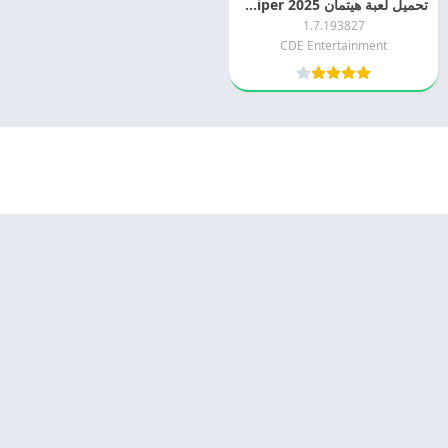
تحميل لعبة هيتمان 2025 Hitman Sniper التحديث الاخير
1.7.193827
CDE Entertainment
© 2025 - كل الحقوق محفوظة -
Appyn Theme