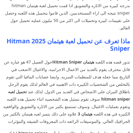
بدرجه كبيره من الاثاره والتشويق اذا قمت تحميل لعبة هيتمان hitman
sniper نتيجه الى اراء المستخدمين. الذين قاموا بتحميل هذه اللعبه وحصل
على تقييمات كبيره وتحميلات الى اكثر من 50 مليون عمليه تحميل حول
العالم.
ماذا تعرف عن تحميل لعبة هيتمان 2025 Hitman
Sniper
تدور قصه هذه اللعبه
هيتمان
Hitman Sniper
حول العميل 47 هو عباره عن
قاتل محترف يقوم بالعديد من الاعمال الاجراميه. والاغتيال الاصعب في
التاريخ مما جعله هدف للمنظمات السريه. وايضا عصابات المافيا التي تقوم
بالتخلص من الشخصيات الكبيره ذات الاهميه في العالم لذلك يقوم الرجل
باطلاق النيران على الاشخاص في العديد من الدول. لذلك عند
تحميل لعبه
hitman sniper
سوف تقوم بتمثيل هذه الشخصيه اثناء تحميل هذه اللعبه
وتقوم بعمليات الاغتيال. وسوف تستمتع بكثير من الاثاره والتشويق والواقعيه
الكبيره في هذه اللعبه
هيتمان 3
علاوه على ذلك يتميز لعبه هيتمان بالكثير من
الجرافيك العالي. والموسيقات الرائعه ذات المعزوفات الشيقه والمؤثرات