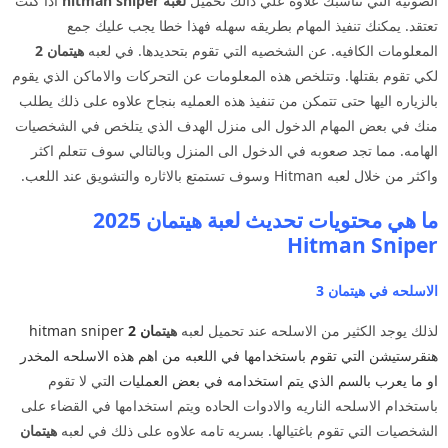
الصوتيه التي تناسبك علاوه علي ذالك تحميل
لعبه hitman sniper
اذا كنت
تعتقد. يمكنك تنفيذ المهام بطريقه سهله فهذا خطا يجب عليك جمع
المعلومات الكافيه. عن الشخصيه التي تقوم بتحديدها. في لعبه
هيتمان 2
لكي تقوم بقتلها. وتتلخص هذه المعلومات عن التحركات والاماكن الذي يقوم
بالزياره اليها حتى تتمكن من تنفيذ هذه العمليه بنجاح علاوه على ذلك يطلب
منك في بعض المهام الدخول الى منزل الهدف الذي يتلخص في الشخصيات
الهامه. مما تجد صعوبه في الدخول الى المنزل وبالتالي سوف تتعلم اكثر
واكثر من خلال لعبه Hitman وسوف تستمتع بالاثاره والتشويق عند اللعب.
ما هي محتويات تحديث لعبة هيتمان 2025
Hitman Sniper
الاسلحه في هيتمان 3
لذلك يوجد الكثير من الاسلحه عند تحميل لعبه
هيتم
ان 2
hitman sniper
هنقرستيشن
التي تقوم باستخدامها في اللعبه من اهم هذه الاسلحه المخدر
او ما يعرب بالسم الذي يتم استخدامه في بعض العمليات ال
تي لا تقوم
باستخدام الاسلحه الناريه والادوات الحاده ويتم استخدامها في القضاء على
الشخصيات التي تقوم باغتيالها. بسريه تامه علاوه على ذلك في لعبه
هيتمان