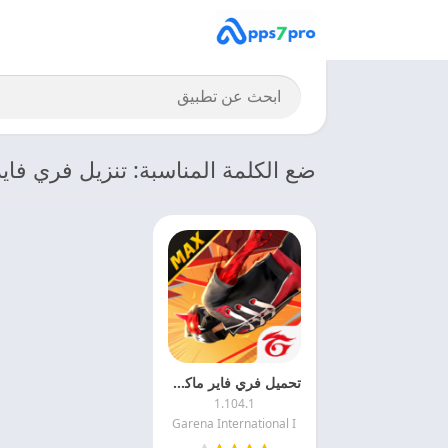
ضع الكلمة المناسبة: تنزيل فري فاير ax
تحميل فري فاير ماكس 2026 Free Fire MAX اخر اصدار مجانا
1.104.1
Garena International I