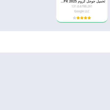
تحميل جوجل كروم 2025 Google Chrome APK اخر اصدار
131.0.6788.261
Google LLC
© 2025 - كل الحقوق محفوظة -
Appyn Theme