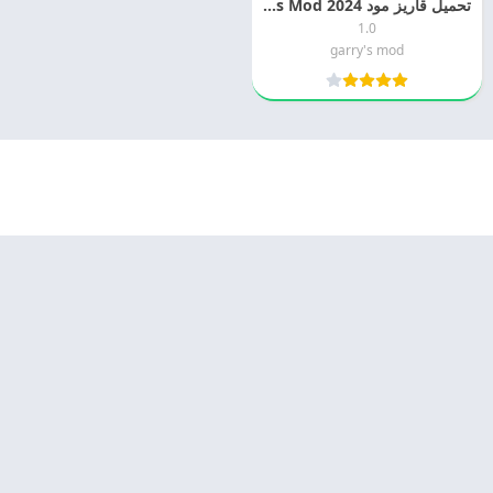
تحميل قاريز مود 2024 Garry’s Mod التحديث الاخير
1.0
garry's mod
© 2025 - كل الحقوق محفوظة -
Appyn Theme