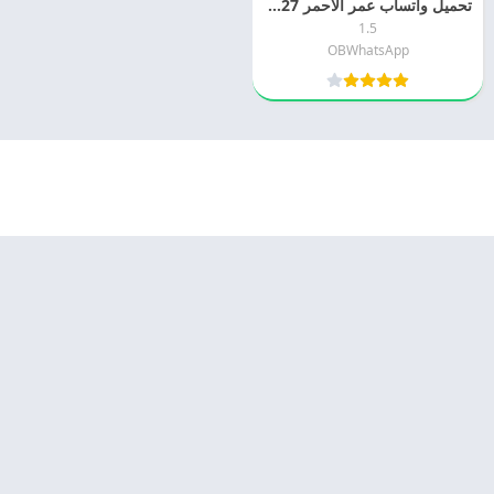
تحميل واتساب عمر الاحمر 2027 WhatsApp Red APK احدث اصدار
1.5
OBWhatsApp
© 2025 - كل الحقوق محفوظة -
Appyn Theme