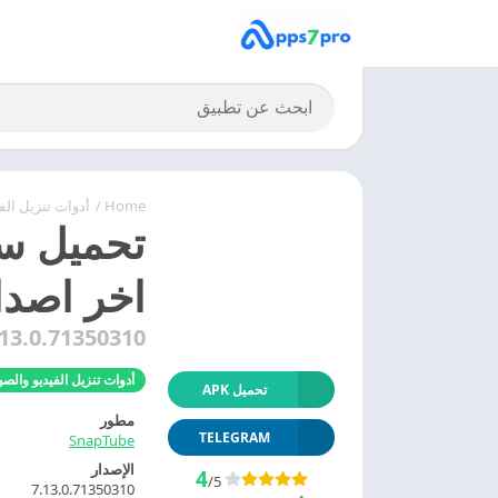
Home
/
أدوات تنزيل ال
اخر اصدا
.13.0.71350310
أدوات تنزيل الفيديو والص
تحميل APK
مطور
TELEGRAM
SnapTube
الإصدار
4
/5
7.13.0.71350310