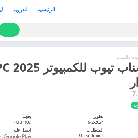
الرئيسية
اندرويد
اي
فيديو والصوت
تحميل
ر
7
وت
تطوير
بحجم
(19.8 MB)
9-2-2024
المتطلبات
احصل عليه
Up Android 4