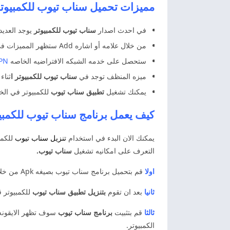
مميزات تحميل سناب تيوب للكمبيوتر apTube
في احدث اصدار
سناب تيوب
للكمبيوتر
يوجد العدي
من خلال علامه أو اشاره Add ستظهر المميزات في تحميل سناب تيوب للكمبيوتر واهمها ميزه التحميل والمنظف والشبكه الافتراضيه.
ستحصل على خدمه الشبكه الافتراضيه الخاصه
PN
ميزه المنظف توجد في
سناب تيوب للكمبيوتر ا
ثناء
يمكنك تشغيل
تطبيق سناب تيوب
للكمبيوتر في الخل
كيف يعمل برنامج سناب تيوب للكمبيوتر 2025 ube PC
يمكنك الان البدء في استخدام
تنزيل سناب تيوب
للكمب
التعرف على امكانيه تشغيل
سناب تيوب.
اولا
قم بتحميل برنامج سناب تيوب بصيغه Apk من خلال رابط سناب تيوب للكمبيوتر.
ثانيا
بعد ان تقوم
بتنزيل تطبيق سناب تيوب
للكمبيوتر قم
ثالثا
قم بتثبيت
برنامج سناب تيوب
سوف تظهر الايقونه ا
الكمبيوتر.