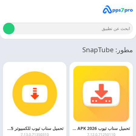
مطور: SnapTube
تحميل سناب تيوب 2026 SnapTube APK للاندرويد مجانا
تحميل سناب تيوب للكمبيوتر 2025 SnapTube For PC اخر اصدار
7.13.0.71350310
7.12.0.71250110