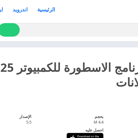
الرئيسية
اندرويد
اي
انات
بحجم
الإصدار
5.5
4.4 M
احصل عليه