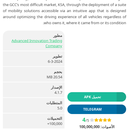
the GCC’s most difficult market, KSA, through the deployment of a suite
of mobility solutions accessible via an intuitive app that is designed
around optimizing the driving experience of all vehicles regardless of
who owns it, where it came from or its condition.
مطور
Advanced Innovation Trading
Company
تطوير
6-3-2024
بحجم
20.54 MB
الإصدار
4.1.7
تحميل APK
المتطلبات
5.0
TELEGRAM
التحميلات
4
/5
100,000+
الأصوات:
100,000,000