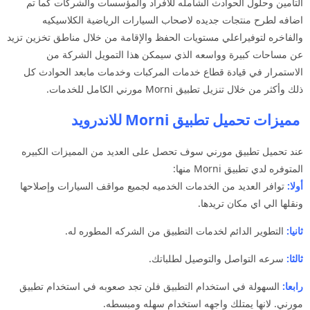
التأمين وحلول الحوادث الشامله للأفراد والمؤسسات والشركات كما تم
اضافه لطرح منتجات جديده لاصحاب السيارات الرياضية الكلاسيكيه
والفاخره لتوفيراعلي مستويات الحفظ والإقامة من خلال مناطق تخزين تزيد
عن مساحات كبيرة وواسعه الذي سيمكن هذا التمويل الشركة من
الاستمرار في قيادة قطاع خدمات المركبات وخدمات مابعد الحوادث كل
ذلك وأكثر من خلال تنزيل تطبيق Morni مورني الكامل للخدمات.
مميزات تحميل تطبيق Morni للاندرويد
عند تحميل تطبيق مورني سوف تحصل على العديد من المميزات الكبيره
المتوفره لدي تطبيق Morni منها:
أولا:
توافر العديد من الخدمات الخدميه لجميع مواقف السيارات وإصلاحها
ونقلها الي اي مكان تريدها.
ثانيا:
التطوير الدائم لخدمات التطبيق من الشركه المطوره له.
ثالثا:
سرعه التواصل والتوصيل لطلباتك.
رابعا:
السهولة في استخدام التطبيق فلن تجد صعوبه في استخدام تطبيق
مورني. لانها يمتلك واجهه استخدام سهله ومبسطه.