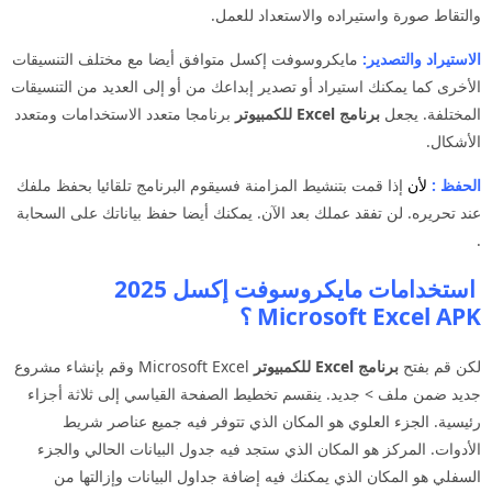
والتقاط صورة واستيراده والاستعداد للعمل.
الاستيراد والتصدير:
مايكروسوفت إكسل متوافق أيضا مع مختلف التنسيقات
الأخرى كما يمكنك استيراد أو تصدير إبداعك من أو إلى العديد من التنسيقات
المختلفة. يجعل
برنامج Excel للكمبيوتر
برنامجا متعدد الاستخدامات ومتعدد
الأشكال.
الحفظ :
لأن
إذا قمت بتنشيط المزامنة فسيقوم البرنامج تلقائيا بحفظ ملفك
عند تحريره. لن تفقد عملك بعد الآن. يمكنك أيضا حفظ بياناتك على السحابة
.
استخدامات مايكروسوفت إكسل 2025
Microsoft Excel APK ؟
لكن قم بفتح
برنامج Excel للكمبيوتر
Microsoft Excel وقم بإنشاء مشروع
جديد ضمن ملف > جديد. ينقسم تخطيط الصفحة القياسي إلى ثلاثة أجزاء
رئيسية. الجزء العلوي هو المكان الذي تتوفر فيه جميع عناصر شريط
الأدوات. المركز هو المكان الذي ستجد فيه جدول البيانات الحالي والجزء
السفلي هو المكان الذي يمكنك فيه إضافة جداول البيانات وإزالتها من