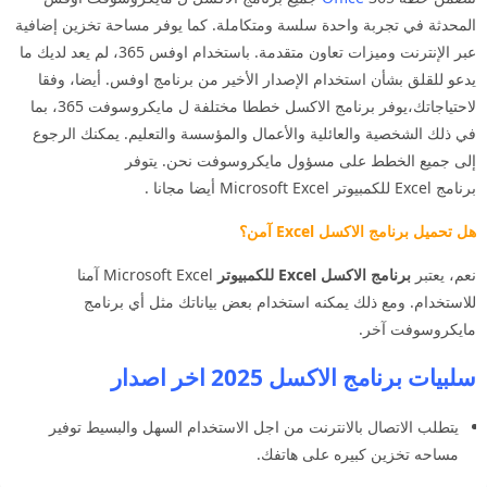
المحدثة في تجربة واحدة سلسة ومتكاملة. كما يوفر مساحة تخزين إضافية
عبر الإنترنت وميزات تعاون متقدمة. باستخدام اوفس 365، لم يعد لديك ما
يدعو للقلق بشأن استخدام الإصدار الأخير من برنامج اوفس. أيضا، وفقا
لاحتياجاتك،يوفر برنامج الاكسل خططا مختلفة ل مايكروسوفت 365، بما
في ذلك الشخصية والعائلية والأعمال والمؤسسة والتعليم. يمكنك الرجوع
إلى جميع الخطط على مسؤول مايكروسوفت نحن. يتوفر
برنامج Excel للكمبيوتر Microsoft Excel أيضا مجانا .
هل تحميل برنامج الاكسل Excel آمن؟
نعم، يعتبر
برنامج الاكسل Excel للكمبيوتر
Microsoft Excel آمنا
للاستخدام. ومع ذلك يمكنه استخدام بعض بياناتك مثل أي برنامج
مايكروسوفت آخر.
سلبيات برنامج الاكسل 2025 اخر اصدار
يتطلب الاتصال بالانترنت من اجل الاستخدام السهل والبسيط توفير
مساحه تخزين كبيره على هاتفك.