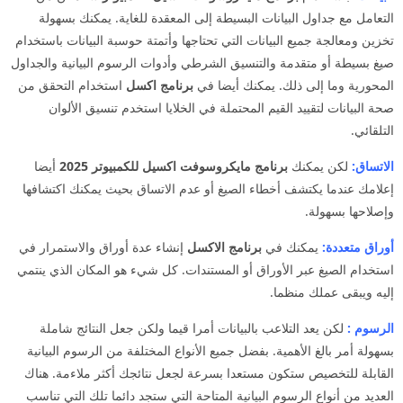
التعامل مع جداول البيانات البسيطة إلى المعقدة للغاية. يمكنك بسهولة
تخزين ومعالجة جميع البيانات التي تحتاجها وأتمتة حوسبة البيانات باستخدام
صيغ بسيطة أو متقدمة والتنسيق الشرطي وأدوات الرسوم البيانية والجداول
المحورية وما إلى ذلك. يمكنك أيضا في
برنامج اكسل
استخدام التحقق من
صحة البيانات لتقييد القيم المحتملة في الخلايا استخدم تنسيق الألوان
التلقائي.
الاتساق:
لكن يمكنك
برنامج مايكروسوفت اكسيل للكمبيوتر 2025
أيضا
إعلامك عندما يكتشف أخطاء الصيغ أو عدم الاتساق بحيث يمكنك اكتشافها
وإصلاحها بسهولة.
أوراق متعددة:
يمكنك في
برنامج الاكسل
إنشاء عدة أوراق والاستمرار في
استخدام الصيغ عبر الأوراق أو المستندات. كل شيء هو المكان الذي ينتمي
إليه ويبقى عملك منظما.
الرسوم :
لكن يعد التلاعب بالبيانات أمرا قيما ولكن جعل النتائج شاملة
بسهولة أمر بالغ الأهمية. بفضل جميع الأنواع المختلفة من الرسوم البيانية
القابلة للتخصيص ستكون مستعدا بسرعة لجعل نتائجك أكثر ملاءمة. هناك
العديد من أنواع الرسوم البيانية المتاحة التي ستجد دائما تلك التي تناسب