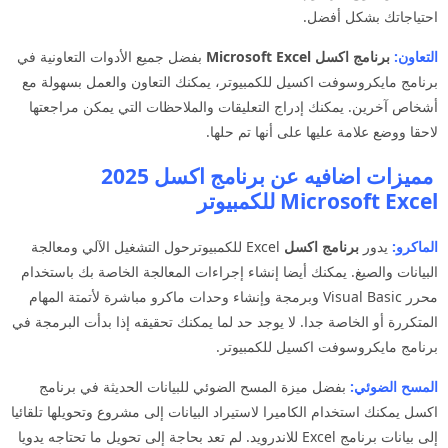
احتياجاتك بشكل أفضل.
التعاون:
برنامج اكسل Microsoft Excel
بفضل جميع الأدوات التعاونية في
برنامج مايكروسوفت اكسيل للكمبيوتر، يمكنك التعاون والعمل بسهولة مع
أشخاص آخرين. يمكنك إدراج التعليقات والملاحظات التي يمكن مراجعتها
لاحقا ووضع علامة عليها على أنها تم حلها.
مميزات اضافيه عن برنامج اكسل 2025
Microsoft Excel للكمبيوتر
الماكرو:
يدور
برنامج اكسل
Excel للكمبيوترحول التشغيل الآلي ومعالجة
البيانات والصيغ. يمكنك أيضا إنشاء إجراءات المعالجة الخاصة بك باستخدام
محرر Visual Basic وبرمجة وإنشاء وحدات ماكرو مباشرة لأتمتة المهام
المتكررة أو الخاصة جدا. لا يوجد حد لما يمكنك تحقيقه إذا بدأت البرمجة في
برنامج مايكروسوفت اكسيل للكمبيوتر.
المسح الضوئي:
بفضل ميزة المسح الضوئي للبيانات الحديثة في برنامج
اكسل يمكنك استخدام الكاميرا لاستيراد البيانات إلى مشروع وتحويلها تلقائيا
إلى بيانات برنامج Excel للاندرويد. لم تعد بحاجة إلى تحويل ما تحتاجه يدويا