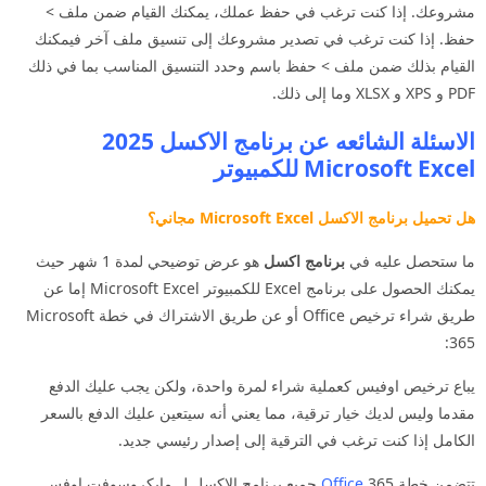
مشروعك. إذا كنت ترغب في حفظ عملك، يمكنك القيام ضمن ملف >
حفظ. إذا كنت ترغب في تصدير مشروعك إلى تنسيق ملف آخر فيمكنك
القيام بذلك ضمن ملف > حفظ باسم وحدد التنسيق المناسب بما في ذلك
PDF و XPS و XLSX وما إلى ذلك.
الاسئلة الشائعه عن برنامج الاكسل 2025
Microsoft Excel للكمبيوتر
هل تحميل برنامج الاكسل Microsoft Excel مجاني؟
ما ستحصل عليه في
برنامج اكسل
هو عرض توضيحي لمدة 1 شهر حيث
يمكنك الحصول على برنامج Excel للكمبيوتر Microsoft Excel إما عن
طريق شراء ترخيص Office أو عن طريق الاشتراك في خطة Microsoft
365:
يباع ترخيص اوفيس كعملية شراء لمرة واحدة، ولكن يجب عليك الدفع
مقدما وليس لديك خيار ترقية، مما يعني أنه سيتعين عليك الدفع بالسعر
الكامل إذا كنت ترغب في الترقية إلى إصدار رئيسي جديد.
تتضمن خطة
Office
365 جميع برنامج الاكسل ل مايكروسوفت اوفس