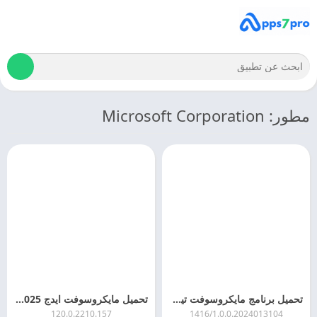
مطور: Microsoft Corporation
تحميل برنامج مايكروسوفت تيمز 2026 Microsoft Teams APK اخر اصدار مجانا
تحميل مايكروسوفت ايدج 2025 Microsoft Edge APK اخر اصدار
120.0.2210.157
1416/1.0.0.2024013104