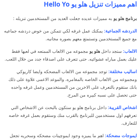
اهم مميزات تنزيل هلو يو Hello Yo
برنامج هلو يو
به مميزات عديده جعلت العديد من المستخدمين تنزيله :
الدردشه الجماعية:
يمكنك عمل غرفه لكي تتمكن من خوض دردشه جماعيه
مع جميع المستخدمين وتستمتع معهم بصوره مجانيه.
الالعاب:
ستجد داخل
هلو يو
مجموعه من الالعاب الممتعه في لعبها فقط
عليك بعمل مباراه عشوائيه. حتى تتعرف على اصدقاء جدد من خلال اللعب.
اساليب مختلفة:
توجد مجموعه من الالعاب المضحكه وايضا كاريوكي
ومجموعه من الالعاب الخاصه بالمغامره. والموعد الاعمى علاوة على ذلك
بانك ستقوم بالتعرف على الاخرين من المستخدمين وعمل غرفه واحده
حتى تحصل على نسبه كبيره من المرح.
اشخاص القريبة:
داخل برنامج هلو يو ستكون بالبحث عن الاشخاص التي
تعرفهم اول مستخدمين للبرنامج بالقرب منك وستقوم بعمل غرفه خاصه
للتعارف.
ايموجات مضحكة:
اهم ما يميزه وجود ايموچينات مضحكه وسحريه تجعل