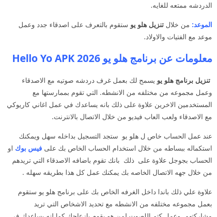
الدردشه ممتعه للغايه.
الموعد:
من خلال
تنزيل هلو يو
ستقوم بالتعرف على اصدقاء جدد وعمل
موعد مع الفتيات والاولاد.
معلومات عن برنامج هلو يو Hello Yo APK 2026
تنزيل برنامج هلو يو
يسمح لك بعمل غرف دردشه صوتيه مع الاصدقاء
وعمل مجموعه من مختلفه من الانشطه. التي تقوم بممارستها مع
المستخدمين الاخرين علاوة على ذلك بانه يساعدك في عمل اغاني كاريوكي
مع الاصدقاء ولعب العاب فيديو من خلال الاتصال بالانترنت.
عند عمل الحساب خاص ل هلو يو ستجد التسجيل بداخله سهل ويمكنك
استكماله ببساطه من خلال استخدام الحساب الخاص بك على
فيس بوك
او
الحساب بجوجل علاوة على ذلك بانك تقوم باضافه الاصدقاء التي تريدهم
من خلال جهه الاتصال الخاصه بك يمكنك عمل كل هذا بطريقه سهله .
علاوة علي ذلك باندا داخل الغرفه الخاص بك على برنامج هلو يو ستقوم
بعمل مجموعه مختلفه من الانشطه مع تحديد الاشخاص التي تريد
مشاركتهم. وعمل كتم اللصوت لمن هو يقوم بازعاجك كما انه يساعدك في