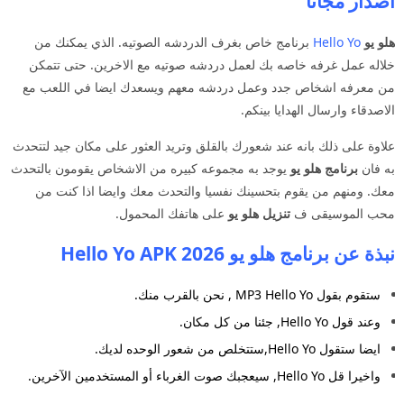
اصدار مجانا
هلو يو
Hello Yo
برنامج خاص بغرف الدردشه الصوتيه. الذي يمكنك من
خلاله عمل غرفه خاصه بك لعمل دردشه صوتيه مع الاخرين. حتى تتمكن
من معرفه اشخاص جدد وعمل دردشه معهم ويسعدك ايضا في اللعب مع
الاصدقاء وارسال الهدايا بينكم.
علاوة على ذلك بانه عند شعورك بالقلق وتريد العثور على مكان جيد لتتحدث
به فان
برنامج هلو يو
يوجد به مجموعه كبيره من الاشخاص يقومون بالتحدث
معك. ومنهم من يقوم بتحسينك نفسيا والتحدث معك وايضا اذا كنت من
محب الموسيقى ف
تنزيل هلو يو
على هاتفك المحمول.
نبذة عن برنامج هلو يو Hello Yo APK 2026
ستقوم بقول MP3 Hello Yo , نحن بالقرب منك.
وعند قول Hello Yo, جئنا من كل مكان.
ايضا ستقول Hello Yo,ستتخلص من شعور الوحده لديك.
واخيرا قل Hello Yo, سيعجبك صوت الغرباء أو المستخدمين الآخرين.