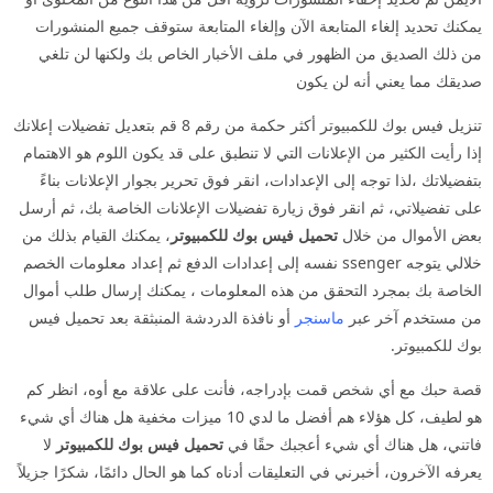
يمكنك تحديد إلغاء المتابعة الآن وإلغاء المتابعة ستوقف جميع المنشورات
من ذلك الصديق من الظهور في ملف الأخبار الخاص بك ولكنها لن تلغي
صديقك مما يعني أنه لن يكون
تنزيل فيس بوك للكمبيوتر أكثر حكمة من رقم 8 قم بتعديل تفضيلات إعلانك
إذا رأيت الكثير من الإعلانات التي لا تنطبق على قد يكون اللوم هو الاهتمام
بتفضيلاتك ،لذا توجه إلى الإعدادات، انقر فوق تحرير بجوار الإعلانات بناءً
على تفضيلاتي، ثم انقر فوق زيارة تفضيلات الإعلانات الخاصة بك، ثم أرسل
بعض الأموال من خلال
تحميل فيس بوك للكمبيوتر
، يمكنك القيام بذلك من
خلالي يتوجه ssenger نفسه إلى إعدادات الدفع ثم إعداد معلومات الخصم
الخاصة بك بمجرد التحقق من هذه المعلومات ، يمكنك إرسال طلب أموال
من مستخدم آخر عبر
ماسنجر
أو نافذة الدردشة المنبثقة بعد تحميل فيس
بوك للكمبيوتر.
قصة حبك مع أي شخص قمت بإدراجه، فأنت على علاقة مع أوه، انظر كم
هو لطيف، كل هؤلاء هم أفضل ما لدي 10 ميزات مخفية هل هناك أي شيء
فاتني، هل هناك أي شيء أعجبك حقًا في
تحميل فيس بوك للكمبيوتر
لا
يعرفه الآخرون، أخبرني في التعليقات أدناه كما هو الحال دائمًا، شكرًا جزيلاً