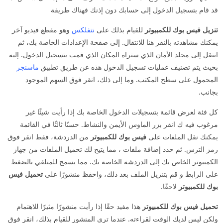
قد قام بتسجيل الدخول إلى حسابك دون إذنك فهناك طريقة
تنزيل فيس بوك للكمبيوتر
للقيام بذلك على
نتفلكس
وهو مقطع فيديو آخر
يمكنك مشاهدته بالنقر هنا للانتقال. إلى صفحة الإعدادات الخاصة بك، ثم
انتقل إلى مجلد الأمان الذي ستراه المكان الذي قمت بتسجيل الدخول. إليه
بحيث يتم تصنيف عمليات تسجيل الدخول هذه عن طريق تطبيق
ماسنجر
المحمول على سطح المكتب. وما إلى ذلك، انقر فوق السهم الموجود
بجانب.
كل فئة لعرض قائمة بتسجيلات الدخول الخاصة بك إذا رأيت شيئًا غير
مرغوب فيه ك انقر بزر الماوس الأيمن والنشاط. حسنًا ثالثًا في القائمة
يمكنك نقل الملفات على
فيس بوك للكمبيوتر
من الدردشة، فقط انقر فوق
رمز الترس. ثم حدد إضافة ملفات ، مما يتيح لك تحميل الملفات من جهاز
الكمبيوتر الخاص بك إلى الدردشة الخاصة بك. مما يسمح للمتلقي بالضغط
على الرابط و قم بتنزيل الملف بعد ذلك، واحفظ منشورًا على
تحميل فيس
بوك للكمبيوتر
لاحقًا.
تحميل فيس بوك للكمبيوتر
هذا مفيد حقًا إذا رأيت منشورًا مثيرًا للاهتمام
ولكن ليس لديك الوقت لقراءته. عندما ترى المنشور للقيام بذلك، انقر فوق