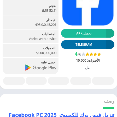
بحجم
(52.1 MB)
الإصدار
495.0.0.45.201
تحميل APK
المتطلبات
Varies with device
TELEGRAM
التحميلات
5,000,000,000+
4
/5
الأصوات:
10,000
احصل عليه
نقل
وصف
تنزيل فيس بوك للكمبيوتر 2025 Facebook PC