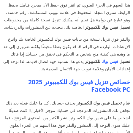
هذا السهم في الجزء العلوي، ثم انقر فوق حفظ الآن بمجرد قيامك بحفظ
الرابط، سترى المجلد المحفوظ في علامة تبويب المستكشف رقم خمسة،
وهو عبارة عن دوامة هل تعلم أنه يمكنك. تنزيل نسخة كاملة من محفوظات
تحميل فيس بوك للكمبيوتر
الخاصة بك، نتحدث عن المنشورات والدردشات.
والنقر فوق تنزيل نسخة من بيانات فيس بوك للكمبيوتر الخاصة بك واتباع
الإرشادات الواردة في الرقم 6، قد يكون بعضًا محبطًا ولكنه ضروري إلى حد
ما وهذه هي كيفية منح شخص ما التحكم في تحقق من حسابك إذا فاتك
تحميل
فيس بوك
للكمبيوتر
يدعو هذا تسمية جهة اتصال قديمة، لذا توجه إلى
إعدادات الأمان وعلامة تبويب جهة الاتصال القديمة هنا.
خصائص تنزيل فيس بوك للكمبيوتر 2025
Facebook PC
قيام
تحميل فيس بوك للكمبيوتر ب
حذف حسابك، كل ما عليك فعله بعد ذلك
تجاهل تلك المنشورات المزعجة في حسابك موجز الأخبار إذا كنت صديقًا
لشخص ما على فيس بوك للكمبيوتر ينشر الكثير من المحتوى المزعج ، فما
عليك سوى التوجه إلى المنشور والنقر فوق هذا السهم في الجزء العلوي
الأيمن ثم تحديد إخفاء المنشورات لرؤية أقل من هذا النوع من المحتوى أو