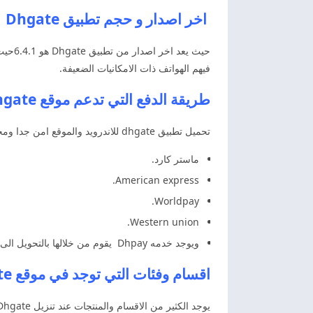
اخر اصدار و حجم تطبيق Dhgate
فيهم الهواتف ذات الامكانيات الضعيفة.
طريقة الدفع التي تدعم موقع dhgate
تحميل تطبيق dhgate للاندرويد والموقع امن جدا ومحمي بطرق كبيره جدا ويقبل جميع البطاقات البنكيه ومن اهمها:
ماستر كارد.
American express.
Worldpay.
Western union.
ويوجد خدمه Dhpay يقوم من خلالها بالتحويل الى تحويل بنكي او ويسترن يونيون.
اقسام وفئات التي توجد في موقع dhgate
يوجد الكثير من الاقسام والمنتجات عند تنزيل Dhgate كل هذا متوفر في الموقع ومن اهم الاقسام :