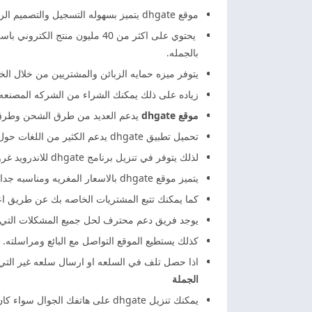
موقع dhgate يتميز بسهوله التسجيل والتصميم الرائع الذي يتميز بالسهوله والجمال والتقسيمات المميزه.
يحتوي على اكثر من 40 مليون م
بالجمله.
يتوفر ميزه حمايه الزبائن والمشتريين من خلال ال
زياده على ذلك يمكنك الشراء من الشركه المصنعه ب
موقع dhgate
يدعم العديد من طرق الشحن وطرق ا
تحميل تطبيق dhgate يدعم الكثير من اللغات حول العالم مثل الانجليزيه والاسبانيه والتركيه والايطاليه والالمانيه ولا يدعم اللغه العربيه مطلقا مثل
لذلك يتوفر في تنزيل برنامج dhgate للاندرويد غروض وتخفيضات تصل احيانا الى 60 او 70 % خصومات.
يتميز موقع dhgate بالاسعار المغريه ومناسبه جدا للمشتريين.
كما يمكنك تتبع المشتريات الخاصه بك عن طريق اع
يوجد فريق دعم محترف لحل جميع المشكلات التي تواجه
كذلك يستطيع الموقع التواصل مع البائع ومراسلته.
اذا حصل تلف في السلعه او ارسال سلعه غير التي تم
الجملة
يمكنك تنزيل dhgate على هاتفك الجوال سواء كان اندرويد او ايفون تستطيع اتمام عمليه الشراء من خلال dhgate بسهوله كبيره.