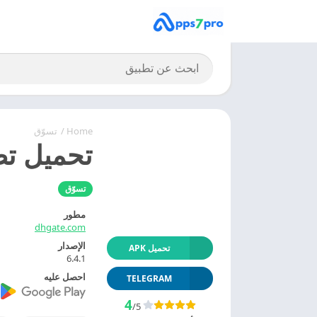
Home
/
تسوّق
تحميل تطبيق Dhgate للبيع وا
تسوّق
مطور
dhgate.com
الإصدار
تحميل APK
6.4.1
احصل عليه
TELEGRAM
4
/5