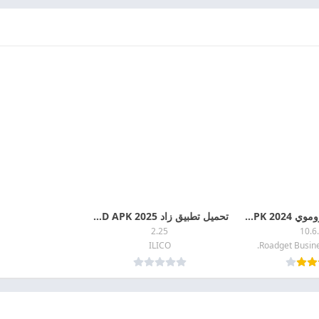
تحميل برنامج روموي 2024 ROMWE APK اخر اصدار مجانا
تحميل تطبيق زاد ZAD APK 2025 مجانا
2.25
10.6
ILICO
Roadget Busine