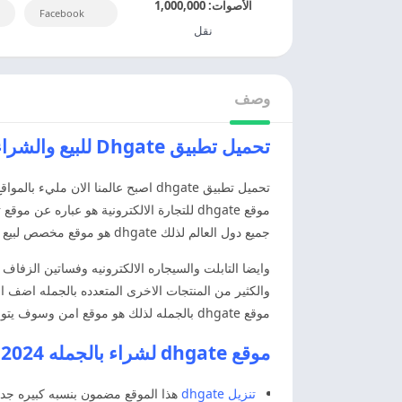
الأصوات:
1,000,000
Facebook
نقل
وصف
تحميل تطبيق Dhgate للبيع والشراء بسعر الجملة
تحميل تطبيق dhgate اصبح عالمنا 
جميع دول العالم لذلك dhgate هو موقع مخصص لبيع الاجهزه الالكترونيه والهواتف الذكيه حول العالم.
وايضا التابلت والسيجاره الالكترونيه وفساتين الزفاف 
والكثير من المنتجات الاخرى المتعدده بالجمله اضف ا
موقع dhgate بالجمله لذلك هو موقع امن وسوف يتوفر اليك جميع الخدمات لتلبيطه الاحتياجات الخاصه بك
موقع dhgate لشراء بالجمله 2024 Dhgate
تنزيل dhgate
هذا الموقع مضمون بنسبه كبيره جدا 