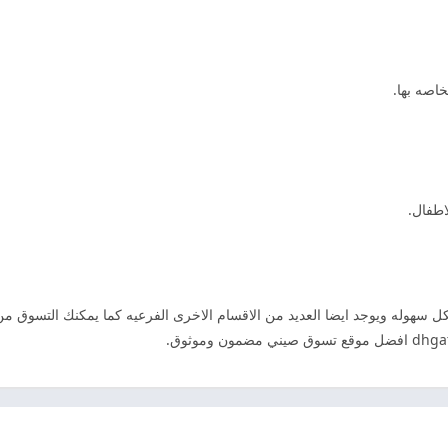
اصه بها.
اطفال.
ي تحميل برنامج dhgate للاندرويد بكل سهوله ويوجد ايضا العديد من الاقسام الاخرى الفرعيه كما يمكن