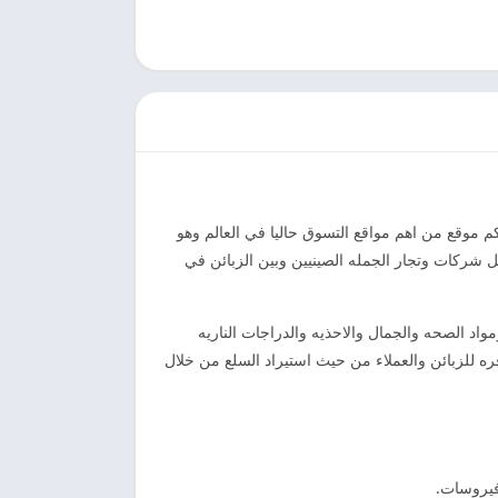
ضراتكم موقع من اهم مواقع التسوق حاليا في العالم وهو
لالكترونية هو عباره عن موقع تسوق صيني للبيع بالجمله يتوفر به ملايين المنتجات تم اصداره عام 2004 من قبل شركات وتجار الجمله الصينيين وبين الزبائن في
مواد الصحه والجمال والاحذيه والدراجات الناريه
ره للزبائن والعملاء من حيث استيراد السلع من خلال
فيروسات.