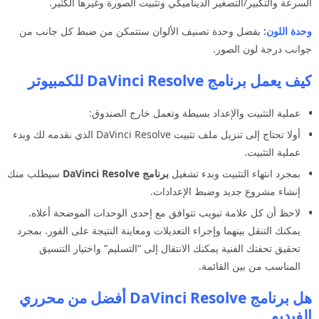
السرعة والتكبير/التصغير الديناميكي وتثبيت الصورة وغيرها الكثير.
وحدة اللون:
بفضل وحدة تصنيف الألوان ستتمكن من ضبط كل جانب من
جوانب درجة لون الصور.
كيف يعمل برنامج DaVinci Resolve للكمبيوتر
عملية التثبيت والإعداد بسيطة وتعمل خارج الصندوق:
أولا تحتاج إلى تنزيل ملف تثبيت DaVinci Resolve الذي نقدمه لك وبدء
عملية التثبيت.
بمجرد انتهاء التثبيت وبدء تشغيل
برنامج DaVinci Resolve
سيطلب منك
إنشاء مشروع جديد وضبط الإعدادات.
لاحظ أن كل علامة تبويب تتوافق مع إحدى الوحدات الموضحة أعلاه.
يمكنك التنقل بينهما وإجراء التعديلات ومعاينة النتيجة على الفور. بمجرد
تحقيق تحفتك الفنية يمكنك الانتقال إلى “التسليم” واختيار التنسيق
المناسب من بين القائمة.
هل برنامج DaVinci Resolve أفضل من محرري
الفيديو