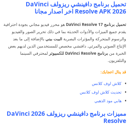
تحميل برنامج دافينشي ريزولف DaVinci
Resolve APK 2026 اخر اصدار مجانا
تحميل برنامج DaVinci Resolve 17
هو محرر فيديو مجاني بجودة احترافية
يقدم جميع الميزات والأدوات الحديثة بما في ذلك تحرير الصور والفيديو
والرسوم المتحركة والمؤثرات البصرية
البيت بيتي
بالإضافة إلى ما بعد
الإنتاج الصوتي والمرئي. دافنشي مخصص للمستخدمين الذين لديهم بعض
الخبرة من
برنامج DaVinci Resolve للكمبيوتر
لمحترفي السينما
والتلفزيون.
قد ينال اعجابك:
كلاش اوف كلانس
تحديث كلاش اوف كلانس
هابي مود الذهبي
مميزات برنامج دافينشي ريزولف 2026 DaVinci
Resolve