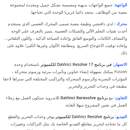
الواجهة:
جميع الواجهات بديهية ومصممة بشكل جميل ومحددة لمجموعة
معينة من الوظائف. ستجد دائما غريزيا الوحدة التي تحتاجها.
محرك :
لدى دافنشي وظيفة معينة تسمى المحرك العصبي الذي يستخدم
أحدث تقنيات التعلم الآلي والشبكات العصبية. يتميز بالتعرف على الوجه
واكتشاف الكائنات والتوسع الفائق وإعادة الصياغة الذكية ، واللون التلقائي ،
وإعادة توقيت الاعوجاج السريع ومطابقة الألوان وغيرها الكثير! علاوة على
ذلك
الانصهار:
في برنامج DaVinci Resolve 17 للكمبيوتر
باستخدام وحدة
Fusion يمكنك بسهولة إنشاء عناوين وتأثيرات مرئية ورسوم متحركة ،
المؤثرات البصرية والرسوم المتحركة والتراكيب المختلفة التي ستراها لاحقا
مطبقة في وحدات التحرير والتحرير.
التعاون:
مع
برنامج DaVinci Reresolve
للاندرويد سيكون العمل مع زملاء
العمل في نفس المشروع سهلا للغاية.
الفيديو:
برنامج DaVinci Resolve للكمبيوتر ي
وفر وحدات التحرير والقطع
كل ما تحتاجه لتحرير مقاطع الفيديو الخاصة بك مثل التراكبات وتغييرات