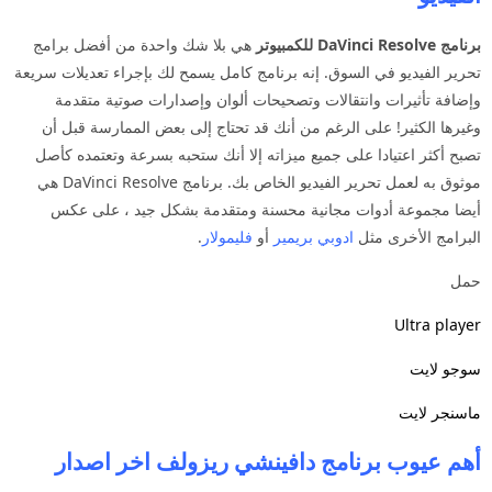
برنامج DaVinci Resolve للكمبيوتر
هي بلا شك واحدة من أفضل برامج
تحرير الفيديو في السوق. إنه برنامج كامل يسمح لك بإجراء تعديلات سريعة
وإضافة تأثيرات وانتقالات وتصحيحات ألوان وإصدارات صوتية متقدمة
وغيرها الكثير! على الرغم من أنك قد تحتاج إلى بعض الممارسة قبل أن
تصبح أكثر اعتيادا على جميع ميزاته إلا أنك ستحبه بسرعة وتعتمده كأصل
موثوق به لعمل تحرير الفيديو الخاص بك. برنامج DaVinci Resolve هي
أيضا مجموعة أدوات مجانية محسنة ومتقدمة بشكل جيد ، على عكس
البرامج الأخرى مثل
ادوبي بريمير
أو
فليمولار
.
حمل
Ultra player
سوجو لايت
ماسنجر لايت
أهم عيوب برنامج دافينشي ريزولف اخر اصدار