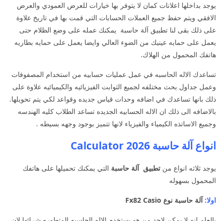
يوجد بداخلها اعلانات كمان لا يتوفر بها خيارات للعرض العمودي والعرض
الافقي ويتم حفظ جميع العملات الحسابات التي قمت بها في تاريخ علاوة
على ذلك بقى لنا تطبيق آلة حاسبة يمكنك عمله على وضع الظلام حتى
يعمل على حمايه عينيك من الضوء العالي وايضا يعمل على حمايه بطاريه
هاتفك المحمول من الهلاك.
تساعدك الاله الحاسبه في عمل عمليات حسابيه من استخدام المصفوفات
وعمل جداول بحث مختلفه لجميع الثوابت الفيزيائيه والكيميائيه علاوة على
ذلك بانها تساعدك في اضافه وحدات قياس جديده وقواعد لكي يتم تحويلها.
بالاضافه الى ذلك ان الاله الحسابيه الجديده تساعد الطلاب كليه الهندسه
وجميع الاساتذه الكيمياء والفيزياء لانها تتميز بوجود وجهه بسيطه .
انواع آلة حاسبة Calculator 2026
يوجد ثلاثه انواع من
تطبيق
آلة حاسبة
التي يمكنك تحميلها على هاتفك
المحمول بسهوله
اولا:
آلة حاسبة نوع Fx82 Casio
بالعلم انه لا يمكن لاحد من هو يستخدم الاله الحاسبه المتطوره شرائها لان