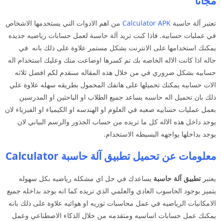
مجانا
تعتبر آلة حاسبة
Calculator APK
من اهم الادوات التي يستخدمها الاشخاص
في عمليات حسابيه. فاذا كنت تريد آلة حاسبة لعمل حسابات رياضيه جديده
يمكنك استخدامها على الانترنت بشكل مستمر علاوة على ذلك بانه في
حاله اذا كانت الاله الخاصه بك تم كسرها اوضاعت منك وعليك استخدام اله
حسابيه بشكل ضروري في من خلال هذه المقاله سنقدم لكم افضل ثلاثه
الات حسابيه يمكنك تحميلها على هاتفك المحمول بطريقه سهله علاوة علي
ذلك بان تحميل اله حاسبه يساعد جميع الطلاب او الباحثين او المدرسين
بعمل عمليات حسابيه صعبه في العلوم او الهندسه او الكيمياء او الفيزياء لان
يوجد داخل هذه الاله كل ما تريده من حساب الجذور والرسم البياني لان
يوجد بداخلها يواجهه البسيطه الاستخدام.
معلومات عن تحميل تطبيق آلة حاسبة Calculator
يعتبر
تطبيق آلة حاسبة
يساعدك في حل اي مشكله رياضيه بكل سهوله
يتميز بوجود الحاسوب العادي والعلمي الذي تريده كما انه يوجد بداخله جميع
الامكانيات الرياضيه في عمل محاسبات ثوريه او هوائيه علاوة على ذلك بانه
يمكنك عمل حسابات اساسيه ومتقدمه من خلال الذكاء الاصطناعي وعمل