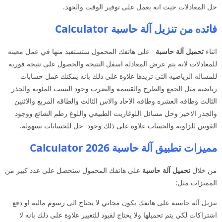
حل المعادلات حيث انه يعمل على توفير الوقت والجهد.
فائده من تنزيل آلة حاسبة Calculator
اثناء
تحميل آلة حاسبة
على هاتفك المحمول ستستفيد منها في عمل معينه
للمعادلات لانه يتم عرض المعادله اسفل النتيجه والحصول على نتيجه فوريه
للمساله الرياضيه التي تريدها علاوة على ذلك بانه يمكنك عمل حسابات
رياضيه مثل الجمع والطرح والقسمه والضرب وجود النسب المئويه والجذر
الثالث وطاقه العشره وطاقه الاحاد والاس الثالث والطاقه المربع والاثنين
والجذر الاخير وحل مسائل اللوغاريت الطبيعي واللوغ رطم الشائع ووجود
القوس للزاويه والحساب علاوة على ذلك وجود حل للحسابات بسهوله.
مميزات تطبيق آلة حاسبة Calculator 2026
من خلال
تحميل آلة حاسبة
على هاتفك المحمول ستحصل على عدد كبير من
المميزات مثل:
تنزيل آلة حاسبة على هاتفك يكون مجاني لا يحتاج الى رسوم ماليه او دفع
اشتراكات لكي يتم تحميلها ولا يحتاج لقيود للتغيير علاوة على ذلك بانه لا