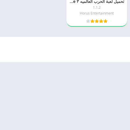
تحميل لعبة الحرب العالميه ٣ World War 3 Defense للاندرويد اخر اصدار مجانا
1.1.2
Horus Entertainment
© 2025 - كل الحقوق محفوظة -
Appyn Theme